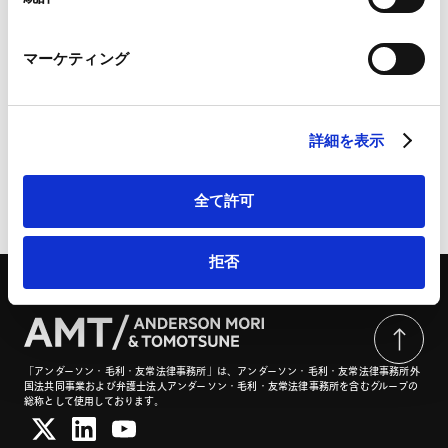
Marketo Engage免責事項/Cookieポリシー（
外部サイト
）
LinkedIn
マーケティング
LinkedIn プライバシーポリシー（
外部サイト
）
業務分野
事業再生・倒産
HubSpot
HubSpot プライバシーポリシー（
外部サイト
）
詳細を表示
全て許可
ページのシェアはこちらから
拒否
「アンダーソン・毛利・友常法律事務所」は、アンダーソン・毛利・友常法律事務所外
国法共同事業および弁護士法人アンダーソン・毛利・友常法律事務所を含むグループの
総称として使用しております。