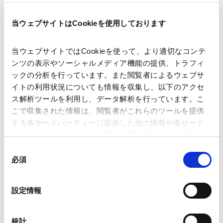
当ウェブサイトはCookieを使用しております
印刷する
当ウェブサイトではCookieを使って、より適切なコンテ
ンツの表示やソーシャルメディア機能の提供、トラフィ
ックの分析を行っています。また閲覧者によるウェブサ
イトの利用状況についても情報を収集し、以下のアクセ
ス解析ツールを利用し、データ解析を行っています。こ
講師
田子 小百合
こで収集された情報は、閲覧者がこれらのツールを提供
する各サードパーティーに提供した他の情報や各サード
パーティーのサービスを使用した際に収集された情報と
開催日時
2026年6月1日(月)09:30～11:00
組み合わされ、各サードパーティーによって使用される
同
(CEST)
ことがあります。
必須
意
の
Google Analytics、Google Search Console
会場
The Ritz-Carlton, Berlin, Germany
選
設定情報
Google Analytics利用規約（
外部サイト
）
択
Googleプライバシーポリシー（
外部サイト
）
Marketo
運営
International Bar Association
統計