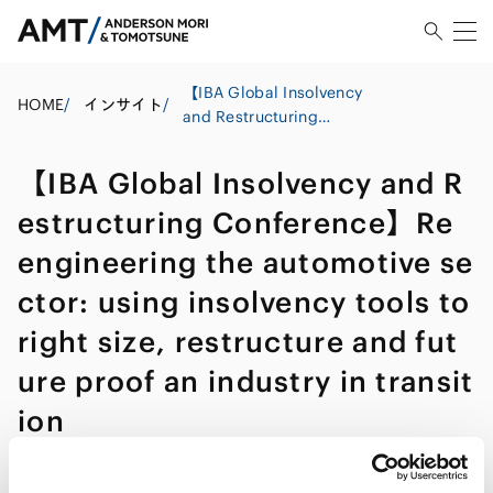
【IBA Global Insolvency
HOME
/
インサイト
/
and Restructuring
Conference】Re
engineering the
【IBA Global Insolvency and R
automotive sector: using
insolvency tools to right
estructuring Conference】Re
size, restructure and
engineering the automotive se
future proof an industry in
transition
ctor: using insolvency tools to
right size, restructure and fut
ure proof an industry in transit
ion