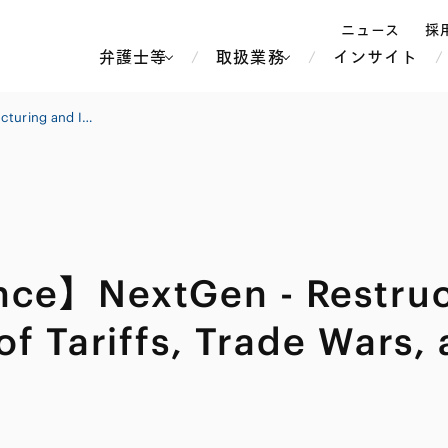
ニュース
採
弁護士等
取扱業務
インサイト
弁
【III Annual Conference】NextGen - Restructuring and Insolvency in an Era of Tariffs, Trade Wars, and Sanctions
ス
北京
シンガポール
上海
ハノイ
nce】NextGen - Restruc
香港
ホーチミン
人事・労務
不動産・REIT
オセアニア
メディア・
製紙
中南米
メント
of Tariffs, Trade Wars,
知的財産
運輸・物流
北米
食品・飲料
中東アジア
独禁法・競
危機管理
Tech／データ／IT・通信等
通信・メディア・エンター
ヨーロッパ
ブランド・
ロシア・CIS
テインメント
税務
ーケッツ
ライフサイエンス
鉄鋼・金属
情報産業・インターネッ
ウェルス・