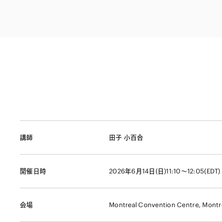
ファイナンス
その他金融
不動産
資源・エネルギ
プライベート・
アセットマネジ
講師
田子 小百合
開催日時
2026年6月14日(日)11:10～12:05(EDT)
会場
Montreal Convention Centre, Montr