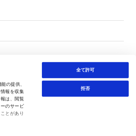
全て許可
機能の提供、
拒否
も情報を収集
情報は、閲覧
弁護士等
サイトマップ
ィーのサービ
取扱業務
利用条件
ることがあり
インサイト
プライバシー・ポリシー
事務所紹介
欧州諸国のデータ主体向けプライバシーポリシー
ロケーション
クッキーポリシー
お問い合わせ
なりすましへのご注意