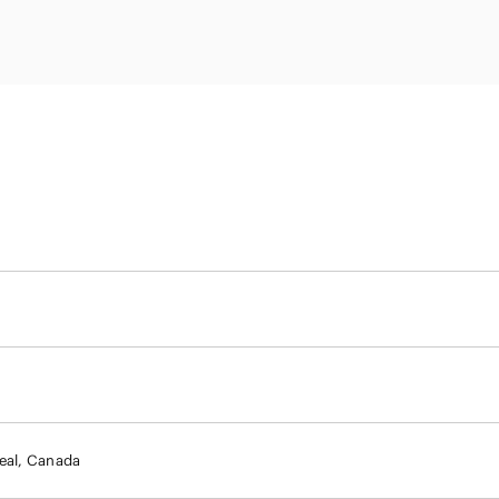
電子部品・
ト・セキュリティ
資源・エネ
ー
消費財・小
医療・製薬・ヘルスケア・
紛争解決
エクイティ
商社
ライフサイエンス・バイオ
メント
建設・土木
スポーツ
自動車・造船・機械
化学
eal, Canada