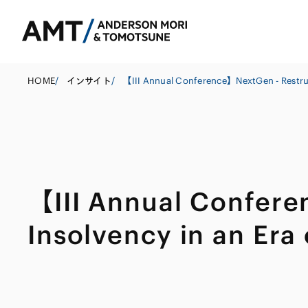
HOME
/
インサイト
/
東京
大阪
【III Annual Confere
名古屋
コーポレート
銀行
東アジア
Insolvency in an Era 
M&A等
証券
南アジア
規制当局対応・
保険
東南アジア
キャピタル・マ
信託