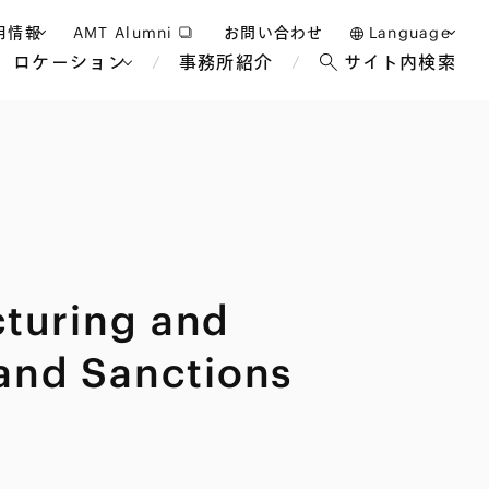
用情報
AMT Alumni
お問い合わせ
Language
ロケーション
事務所紹介
サイト内検索
日本語
護士採用
English
タッフ採用
中文(簡体)
バンコク
ロンドン
ジャカルタ
ブリュッセル
turing and
マレーシア
パリ
エンターテイン
事業再生・倒産
ホテル・レジャー・カジノ
アフリカ
 and Sanctions
国際通商および経済安全保
教育・人材
争法
障
アパレル
政府・地方公共団体・公的
海外法務
機関
マネジメント
サステナビリティ法務
FinTech