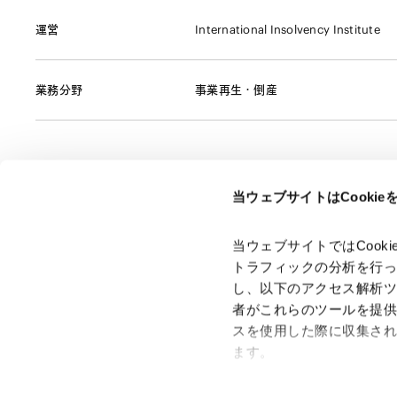
運営
International Insolvency Institute
業務分野
事業再生・倒産
当ウェブサイトはCooki
ページのシェアはこちらから
当ウェブサイトではCoo
トラフィックの分析を行
し、以下のアクセス解析
者がこれらのツールを提
スを使用した際に収集さ
「アンダーソン・毛利・友常法律事務所」は、アンダーソ
ン・毛利・友常法律事務所外国法共同事業および弁護士法人
ます。
アンダーソン・毛利・友常法律事務所を含むグループの総称
として使用しております。
Google Analytics、Google