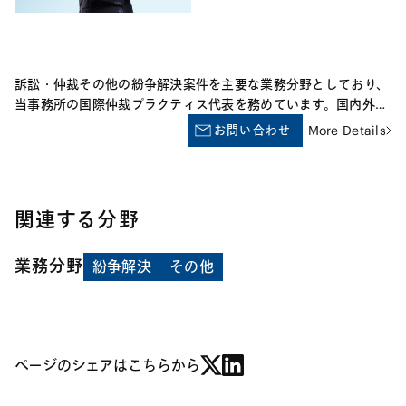
ます。 【金融規制】 外資系資産運用会社や国内大手銀行への出
向経験に加え、証券監視委での海外機関投資家による日本市場に
おける相場操縦等の不公正取引の調査、大手監査法人での外資系
金融機関による厚生年金基金に対する過剰接待の調査の経験等を
訴訟・仲裁その他の紛争解決案件を主要な業務分野としており、
活かして金融規制対応を助言しています。 【コンプライアン
当事務所の国際仲裁プラクティス代表を務めています。国内外の
ス】 国内外の規制当局による摘発を契機としたコンプライアン
企業を代理して、企業間商取引、ジョイントベンチャー、建設・
お問い合わせ
More Details
スプログラムの改善支援、国内外の贈賄規制、競争法等のコンプ
インフラプロジェクト、販売店・代理店契約、ライセンス、金融
ライアンス全般及び日本企業による海外子会社の管理等に関する
取引、労働、製造物責任などにかかわる法律問題全般の解決に携
助言を提供しています。
わってきました。また、国際商業会議所国際仲裁裁判所
（ICC）、日本商事仲裁協会（JCAA）、アメリカ仲裁協会紛争
関連する分野
解決国際センター（AAA-ICDR）、シンガポール国際仲裁センタ
ー（SIAC）、香港国際仲裁センター（HKIAC）、UNCITRAL等の
業務分野
規則による国際仲裁事件や国際訴訟事件において、多くの国内外
紛争解決
その他
の企業の代理人を務めています。さらに、JCAA、KCAB
International及び日本スポーツ仲裁機構（JSAA）の仲裁事件の
仲裁人としての経験も有しています。Law Business Researchが
発行するLexology Index Thought Leaders: Arbitrationにおい
て国際仲裁分野のleading lawyerとして選出されたほか、
ページのシェアはこちらから
Chambers and Partners、The Legal 500、The Best
Lawyers、Benchmark Litigationにおいても高い評価を受けてい