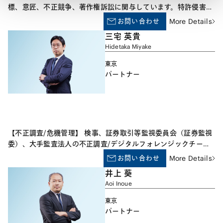
標、意匠、不正競争、著作権訴訟に関与しています。特許侵害訴
訟・無効審判・審決取消訴訟に関しては、電気・通信・化学を中
お問い合わせ
More Details
心に、比較的多くの技術分野の事件を扱った経験があり、また、
三宅 英貴
近時は、米国特許紛争に関するサポートも担当させていただいて
Hidetaka Miyake
います。さらに、ライセンス契約、特許その他の知的財産権の移
転契約、M&A等に伴う知的財産権関連の取引、デュー・ディリ
東京
ジェンス等の経験もございます。
パートナー
【不正調査/危機管理】 検事、証券取引等監視委員会（証券監視
委）、大手監査法人の不正調査/デジタルフォレンジックチーム
での豊富な調査経験を有し、会計不正、相場操縦、インサイダー
お問い合わせ
More Details
取引、資産横領、贈収賄、情報漏えい等のホワイトカラークライ
井上 葵
ムや各種不正の調査業務及び刑事・行政当局対応を専門分野とし
Aoi Inoue
ています。 【開示規制/会計・監査制度】 証券監視委で著名な大
型事件を含め数々の会計不正や開示規制違反を摘発した経験に加
東京
え、大手監査法人で会計監査の手続における不正リスク対応の経
パートナー
験もあり、開示規制や会計・監査制度に関する助言を提供してい