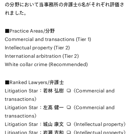
の分野において当事務所の弁護士6名がそれぞれ評価さ
れました。
■Practice Areas/分野
Commercial and transactions (Tier 1)
Intellectual property (Tier 2)
International arbitration (Tier 2)
White collar crime (Recommended)
■Ranked Lawyers/弁護士
Litigation Star：
若林 弘樹
（Commercial and
transactions）
Litigation Star：
左髙 健一
（Commercial and
transactions）
Litigation Star：
城山 康文
（Intellectual property）
Litigation Star：
岩瀬 吉和
（Intellectual property）