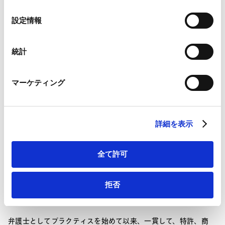
件、セクハラ、解雇、労働災害等）、独禁法、経営上の紛争、金
の
融取引に関する紛争、ＰＬ法、債権回収、相続・遺言、抵当権の
Google Analytics、Google Search Console
東京
選
設定情報
実行、名誉毀損、業務上事故、継続的取引関係の終了、国際貿易
パートナー
Google Analytics利用規約（
外部サイト
）
択
（信用状、船荷証券関係）、保険、行政不服申立及び行政訴訟
Googleプライバシーポリシー（
外部サイト
）
等、幅広い案件に携わってきました。 また、海外の訴訟に関し
Marketo
統計
ても実務経験があり、日本国内でのディスカバリ手続及び日本企
Marketo Engage免責事項/Cookieポリシー（
外部サイト
）
業に対するディスカバリ手続のサポートを行いました。 民事紛
LinkedIn
争の他にも、様々の企業の依頼で社内犯罪の調査・検討を行い、
マーケティング
・ 知的財産権に関する紛争処理 (1) 特許侵害訴訟 (2) 商標、意
LinkedIn プライバシーポリシー（
外部サイト
）
業務上横領、詐欺等の刑事訴追の支援をしたこともあります。
匠、著作権、ノウハウ侵害訴訟 (3) 特許庁審決取消訴訟 (4) 米
HubSpot
さらに一般的な企業法務も取り扱っています。
国、欧州訴訟支援 (5) 中国、アジア模倣品対策 ・ 知的財産権に
お問い合わせ
More Details
HubSpot プライバシーポリシー（
外部サイト
）
関する取引 (1) ライセンス契約、商品化契約 (2) 共同研究開発契
岩瀬 吉和
詳細を表示
約、開発委託契約、秘密保持契約 (3) 知的財産担保金融取引 (4)
Yoshikazu Iwase
エンターテイメントの製作、利用に関する契約
東京
全て許可
パートナー
拒否
弁護士としてプラクティスを始めて以来、一貫して、特許、商