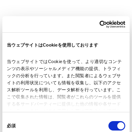
裁判官としての経験をも活かし、主として、国内外の金融機関、
監査法人及び事業会社を代理して、取引関係紛争、専門家責任紛
争及び労働関係紛争その他の紛争解決案件を手がけております。
お問い合わせ
More Details
また、これらの企業関係の紛争案件のほか、親族及び相続関係案
左髙 健一
件も取り扱っています。
当ウェブサイトはCookieを使用しております
Kenichi Sadaka
東京
当ウェブサイトではCookieを使って、より適切なコンテ
パートナー
ンツの表示やソーシャルメディア機能の提供、トラフィ
ックの分析を行っています。また閲覧者によるウェブサ
イトの利用状況についても情報を収集し、以下のアクセ
ス解析ツールを利用し、データ解析を行っています。こ
こで収集された情報は、閲覧者がこれらのツールを提供
主に国内外の訴訟、商事仲裁、その他紛争解決案件を手がける訴
する各サードパーティーに提供した他の情報や各サード
訟弁護士として活躍しています。 国内外の企業の代理人として、
パーティーのサービスを使用した際に収集された情報と
知的財産関連案件（特許権、著作権、著作者人格権、パブリシテ
お問い合わせ
More Details
組み合わされ、各サードパーティーによって使用される
ィ権、商標、営業秘密、不正競争防止法関連、薬事法関連等）、
同
城山 康文
ことがあります。
不動産取引、建築、労働（労働組合との団体交渉、ビザ関連案
必須
意
Yasufumi Shiroyama