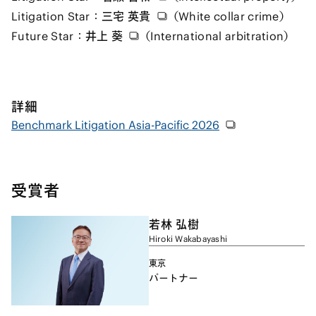
Litigation Star：
三宅 英貴
（White collar crime）
Future Star：
井上 葵
（International arbitration）
詳細
Benchmark Litigation Asia-Pacific 2026
受賞者
若林 弘樹
Hiroki Wakabayashi
東京
パートナー