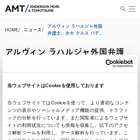
アルヴィン ラハルジャ外国
HOME
/
ニュース
/
弁護士、ホセ クルス パディ
ージャ外国弁護士、パトリ
ック エドワード エル バリ
アルヴィン ラハルジャ外国弁護
ソン外国弁護士が入所しま
した。
士、ホセ クルス パディージャ外国
弁護士、パトリック エドワード
エル バリソン外国弁護士が入所
当ウェブサイトはCookieを使用しております
しました。
当ウェブサイトではCookieを使って、より適切なコンテ
ンツの表示やソーシャルメディア機能の提供、トラフィ
2026.06.01
人事
ックの分析を行っています。また閲覧者によるウェブサ
イトの利用状況についても情報を収集し、以下のアクセ
ス解析ツールを利用し、データ解析を行っています。こ