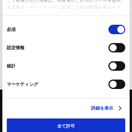
こで収集された情報は、閲覧者がこれらのツールを提供
する各サードパーティーに提供した他の情報や各サード
当事務所は、6月1日付で以下３名の外国弁護士を迎えまし
パーティーのサービスを使用した際に収集された情報と
た。
組み合わされ、各サードパーティーによって使用される
同
ことがあります。
必須
意
の
アルヴィン ラハルジャ外国弁護士
Google Analytics、Google Search Console
選
ホセ クルス パディージャ外国弁護士
設定情報
Google Analytics利用規約（
外部サイト
）
択
パトリック エドワード エル バリソン外国弁護士
Googleプライバシーポリシー（
外部サイト
）
Marketo
統計
Marketo Engage免責事項/Cookieポリシー（
外部サイト
）
ページのシェアはこちらから
LinkedIn
マーケティング
LinkedIn プライバシーポリシー（
外部サイト
）
HubSpot
HubSpot プライバシーポリシー（
外部サイト
）
詳細を表示
全て許可