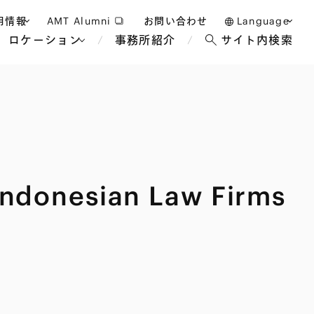
用情報
AMT Alumni
お問い合わせ
Language
ロケーション
事務所紹介
サイト内検索
日本語
護士採用
English
タッフ採用
中文(簡体)
バンコク
ロンドン
ジャカルタ
ブリュッセル
Indonesian Law Firms
マレーシア
パリ
エンターテイン
事業再生・倒産
ホテル・レジャー・カジノ
アフリカ
国際通商および経済安全保
教育・人材
争法
障
アパレル
政府・地方公共団体・公的
海外法務
機関
マネジメント
サステナビリティ法務
FinTech