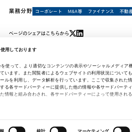
業務分野
コーポレート
M&A等
ファイナンス
不動
ページのシェアはこちらから
eを使用しております
kieを使って、より適切なコンテンツの表示やソーシャルメディア
っています。また閲覧者によるウェブサイトの利用状況について
ツールを利用し、データ解析を行っています。ここで収集された
供する各サードパーティーに提供した他の情報や各サードパーテ
れた情報と組み合わされ、各サードパーティーによって使用され
 Search Console
約（
外部サイト
）
シー（
外部サイト
）
報
統計
マーケティング