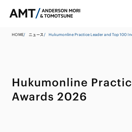
HOME
/
ニュース
/
東京
大阪
Hukumonline Practic
名古屋
コーポレート
銀行
東アジア
Awards 2026
M&A等
証券
南アジア
規制当局対応・
保険
東南アジア
キャピタル・マ
信託