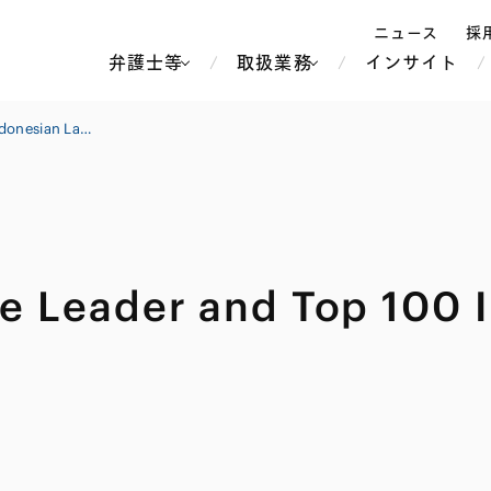
ニュース
採
弁護士等
取扱業務
インサイト
弁
Hukumonline Practice Leader and Top 100 Indonesian Law Firms Awards 2026
ス
北京
シンガポール
上海
ハノイ
e Leader and Top 100 
香港
ホーチミン
人事・労務
不動産・REIT
オセアニア
メディア・
製紙
中南米
メント
知的財産
運輸・物流
北米
食品・飲料
中東アジア
独禁法・競
危機管理
Tech／データ／IT・通信等
通信・メディア・エンター
ヨーロッパ
ブランド・
ロシア・CIS
テインメント
税務
ーケッツ
ライフサイエンス
鉄鋼・金属
情報産業・インターネッ
ウェルス・