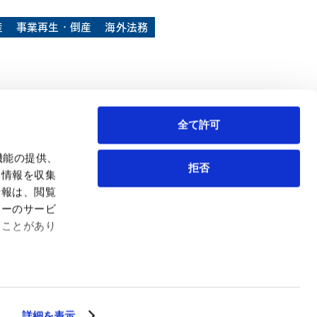
産
事業再生・倒産
海外法務
全て許可
機能の提供、
拒否
も情報を収集
情報は、閲覧
弁護士等
サイトマップ
ィーのサービ
取扱業務
利用条件
ることがあり
インサイト
プライバシー・ポリシー
事務所紹介
欧州諸国のデータ主体向けプライバシーポリシー
ロケーション
クッキーポリシー
お問い合わせ
なりすましへのご注意
利益相反案件の取り扱いについて
詳細を表示