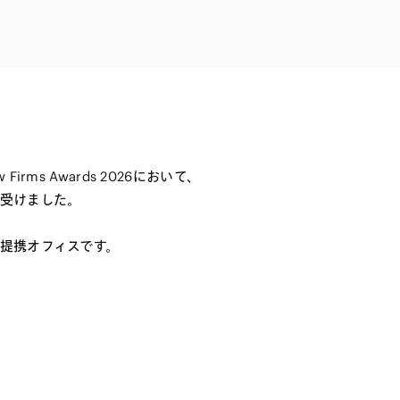
電子機器
ルギー
デジタル
売
航空・宇宙
AI・テクノロジー
・インフラ
 Law Firms Awards 2026において、
価を受けました。
との提携オフィスです。