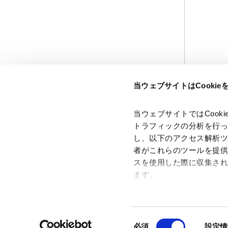
当ウェブサイトはCooki
当ウェブサイトではCoo
トラフィックの分析を行
し、以下のアクセス解析
者がこれらのツールを提
スを使用した際に収集さ
ます。
Google Analytics、Google
Google Analytics利用規
同
Googleプライバシーポリ
必須
設定情