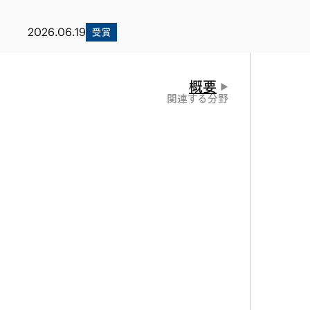
ファイナンス
その他金融
不動産
資源・エネルギ
2026.06.19
受賞
プライベート・
アセットマネジ
概要
関連する分野