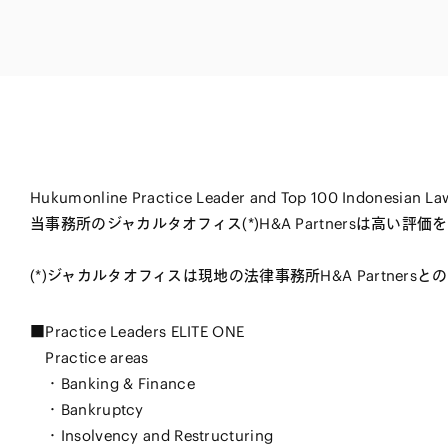
電子部品・
ト・セキュリティ
資源・エネ
ー
消費財・小
医療・製薬・ヘルスケア・
紛争解決
エクイティ
商社
ライフサイエンス・バイオ
メント
建設・土木
スポーツ
自動車・造船・機械
Hukumonline Practice Leader and Top 100 Indonesian
化学
当事務所のジャカルタオフィス(*)H&A Partnersは高い評
(*)ジャカルタオフィスは現地の法律事務所H&A Partners
■Practice Leaders ELITE ONE
Practice areas
・Banking & Finance
・Bankruptcy
・Insolvency and Restructuring