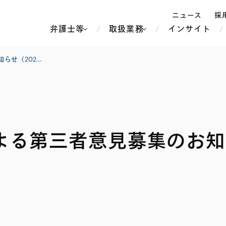
ニュース
採
弁護士等
取扱業務
インサイト
弁
知的財産高等裁判所による第三者意見募集のお知らせ（2026年9月30日まで）
ス
北京
シンガポール
上海
ハノイ
る第三者意見募集のお知ら
香港
ホーチミン
人事・労務
不動産・REIT
オセアニア
メディア・
製紙
中南米
メント
知的財産
運輸・物流
北米
食品・飲料
中東アジア
独禁法・競
危機管理
Tech／データ／IT・通信等
通信・メディア・エンター
ヨーロッパ
ブランド・
ロシア・CIS
テインメント
税務
ーケッツ
ライフサイエンス
鉄鋼・金属
情報産業・インターネッ
ウェルス・