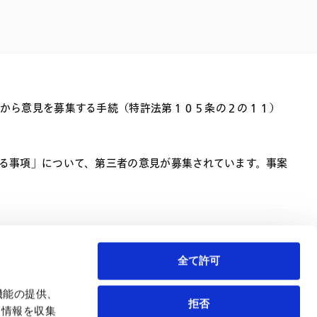
電子機器
ルギー
デジタル
売
航空・宇宙
AI・テクノロジー
・インフラ
から意見を募集する手続（特許法第１０５条の２の１１）
る事項」について、第三者の意見が募集されています。事案
全て許可
機能の提供、
拒否
も情報を収集