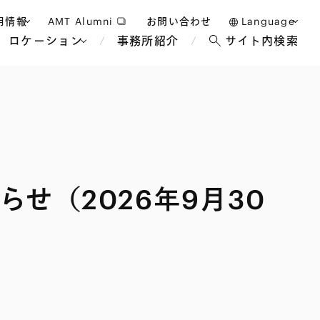
用情報
AMT Alumni
お問い合わせ
Language
ロケーション
事務所紹介
サイト内検索
日本語
護士採用
English
タッフ採用
中文(簡体)
バンコク
ロンドン
ジャカルタ
ブリュッセル
せ（2026年9月30
マレーシア
パリ
エンターテイン
事業再生・倒産
ホテル・レジャー・カジノ
アフリカ
国際通商および経済安全保
教育・人材
争法
障
アパレル
政府・地方公共団体・公的
海外法務
機関
マネジメント
サステナビリティ法務
FinTech