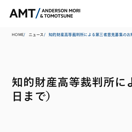
HOME
/
ニュース
/
東京
大阪
知的財産高等裁判所によ
名古屋
コーポレート
銀行
東アジア
日まで）
M&A等
証券
南アジア
規制当局対応・
保険
東南アジア
キャピタル・マ
信託