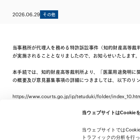
ファイナンス
その他金融
不動産
資源・エネルギ
2026.06.29
その他
プライベート・
アセットマネジ
当事務所が代理人を務める特許訴訟事件（知的財産高等裁
が実施されることとなりましたので、お知らせいたします
本手続では、知的財産高等裁判所より、「医薬用途発明に
の概要及び意見募集事項の詳細につきましては、以下のリ
https://www.courts.go.jp/ip/tetuduki/folder/index_10.ht
当ウェブサイトはCooki
ページのシェアはこちらから
当ウェブサイトではCoo
トラフィックの分析を行