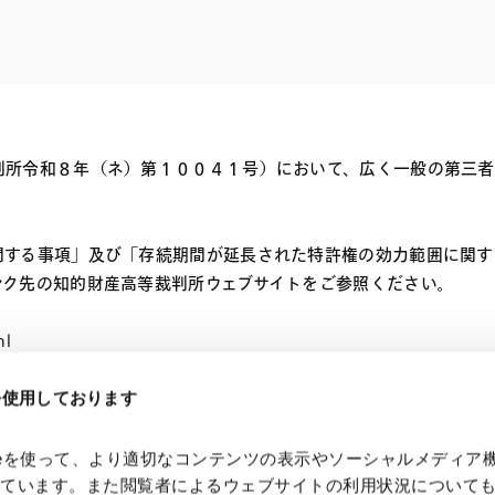
電子部品・
ト・セキュリティ
資源・エネ
ー
消費財・小
医療・製薬・ヘルスケア・
紛争解決
エクイティ
商社
ライフサイエンス・バイオ
メント
建設・土木
スポーツ
判所令和８年（ネ）第１００４１号）において、広く一般の第三者
自動車・造船・機械
。
化学
関する事項」及び「存続期間が延長された特許権の効力範囲に関す
ンク先の知的財産高等裁判所ウェブサイトをご参照ください。
ml
eを使用しております
kieを使って、より適切なコンテンツの表示やソーシャルメディア
っています。また閲覧者によるウェブサイトの利用状況について