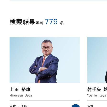
779
検索結果
該当
名
上田
裕康
射手矢
Hiroyasu
Ueda
Yoshio
Iteya
東京
/
大阪
東京