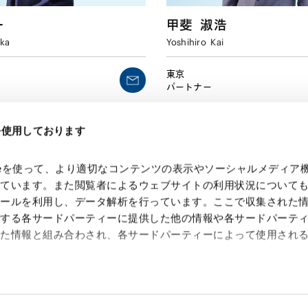
一
甲斐
淑浩
ka
Yoshihiro
Kai
東京
パートナー
eを使用しております
kieを使って、より適切なコンテンツの表示やソーシャルメディア
っています。また閲覧者によるウェブサイトの利用状況について
ツールを利用し、データ解析を行っています。ここで収集された
供する各サードパーティーに提供した他の情報や各サードパーテ
れた情報と組み合わされ、各サードパーティーによって使用され
 Search Console
約（
外部サイト
）