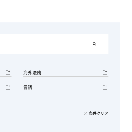
電子機器
ルギー
デジタル
売
航空・宇宙
AI・テクノロジー
・インフラ
海外法務
言語
条件クリア