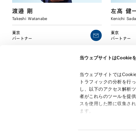
渡邉
剛
左髙
健
Takeshi
Watanabe
Kenichi
Sada
東京
東京
パートナー
パートナー
当ウェブサイトはCooki
当ウェブサイトではCoo
トラフィックの分析を行
し、以下のアクセス解析
者がこれらのツールを提
スを使用した際に収集さ
「アンダーソン・毛利・友常法律事務所」は、アンダーソ
ン・毛利・友常法律事務所外国法共同事業および弁護士法人
ます。
アンダーソン・毛利・友常法律事務所を含むグループの総称
として使用しております。
Google Analytics、Google
Google Analytics利用規