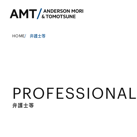
HOME
/
弁護士等
東京
大阪
PROFESSIONA
名古屋
コーポレート
銀行
東アジア
M&A等
証券
南アジア
弁護士等
規制当局対応・
保険
東南アジア
キャピタル・マ
信託