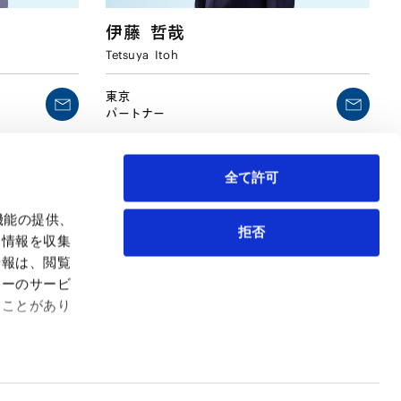
伊藤
哲哉
Tetsuya
Itoh
東京
パートナー
全て許可
機能の提供、
拒否
も情報を収集
情報は、閲覧
弁護士等
サイトマップ
ィーのサービ
取扱業務
利用条件
ることがあり
インサイト
プライバシー・ポリシー
事務所紹介
欧州諸国のデータ主体向けプライバシーポリシー
ロケーション
クッキーポリシー
お問い合わせ
なりすましへのご注意
利益相反案件の取り扱いについて