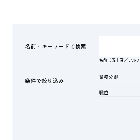
ファイナンス
その他金融
不動産
資源・エネルギ
プライベート・
アセットマネジ
名前・キーワードで検索
名前（五十音／アル
業務分野
条件で絞り込み
職位