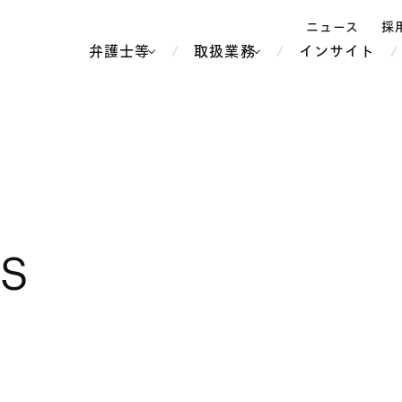
ニュース
採
弁護士等
取扱業務
インサイト
弁
ス
北京
シンガポール
上海
ハノイ
LS
香港
ホーチミン
人事・労務
不動産・REIT
オセアニア
メディア・
製紙
中南米
メント
知的財産
運輸・物流
北米
食品・飲料
中東アジア
独禁法・競
危機管理
Tech／データ／IT・通信等
通信・メディア・エンター
ヨーロッパ
ブランド・
ロシア・CIS
テインメント
税務
ーケッツ
ライフサイエンス
鉄鋼・金属
情報産業・インターネッ
ウェルス・