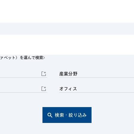
電子部品・
ト・セキュリティ
資源・エネ
ー
消費財・小
医療・製薬・ヘルスケア・
紛争解決
エクイティ
商社
ライフサイエンス・バイオ
メント
建設・土木
スポーツ
自動車・造船・機械
ファベット）を選んで検索
化学
産業分野
オフィス
検索・絞り込み