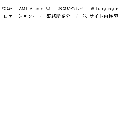
用情報
AMT Alumni
お問い合わせ
Language
ロケーション
事務所紹介
サイト内検索
日本語
護士採用
English
タッフ採用
中文(簡体)
バンコク
ロンドン
ジャカルタ
ブリュッセル
マレーシア
パリ
エンターテイン
事業再生・倒産
ホテル・レジャー・カジノ
アフリカ
国際通商および経済安全保
教育・人材
争法
障
アパレル
政府・地方公共団体・公的
海外法務
機関
マネジメント
サステナビリティ法務
FinTech