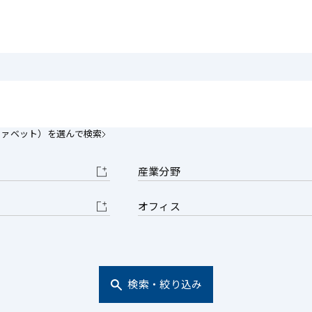
電子部品・
ト・セキュリティ
資源・エネ
ー
消費財・小
医療・製薬・ヘルスケア・
紛争解決
エクイティ
商社
ライフサイエンス・バイオ
メント
建設・土木
スポーツ
自動車・造船・機械
ファベット）を選んで検索
化学
産業分野
オフィス
検索・絞り込み