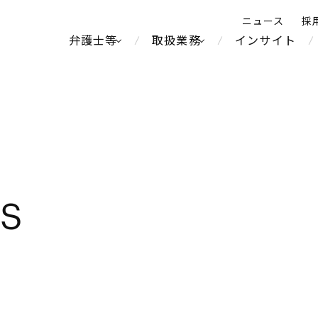
ニュース
採
弁護士等
取扱業務
インサイト
弁
ス
北京
シンガポール
上海
ハノイ
LS
香港
ホーチミン
不動産・REIT
製紙
人事・労務
オセアニア
メディア・
中南米
メント
運輸・物流
食品・飲料
知的財産
北米
中東アジア
独禁法・競
通信・メディア・エンター
ブランド・
危機管理
Tech／データ／IT・通信等
ヨーロッパ
ロシア・CIS
テインメント
税務
鉄鋼・金属
ーケッツ
ライフサイエンス
情報産業・インターネッ
ウェルス・