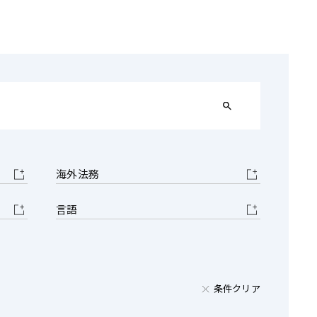
電子機器
デジタル
ルギー
売
航空・宇宙
AI・テクノロジー
・インフラ
海外法務
言語
条件クリア