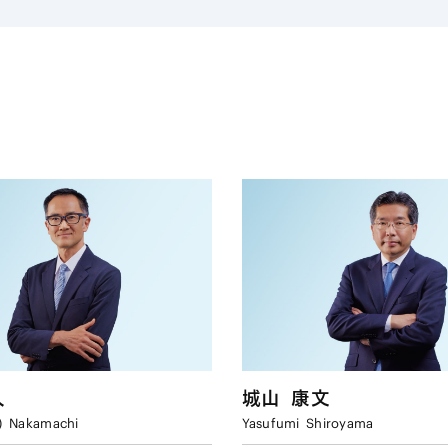
人
城山
康文
)
Nakamachi
Yasufumi
Shiroyama