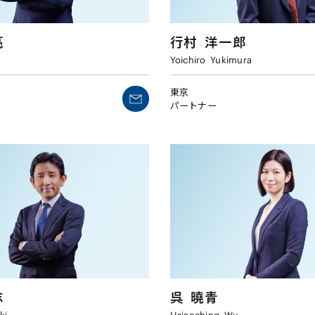
行村
洋一郎
亮
Yoichiro
Yukimura
東京
パートナー
志
呉
曉青