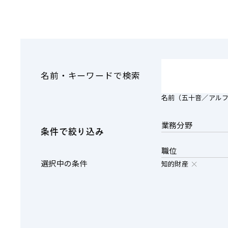
その他金融
ファイナンス
資源・エネルギ
不動産
プライベート・
アセットマネジ
名前・キーワードで検索
名前（五十音／アル
業務分野
条件で絞り込み
職位
選択中の条件
知的財産