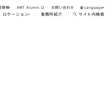
用情報
AMT Alumni
お問い合わせ
Language
ロケーション
事務所紹介
サイト内検索
日本語
護士採用
English
タッフ採用
中文(簡体)
バンコク
ロンドン
ジャカルタ
ブリュッセル
マレーシア
パリ
ホテル・レジャー・カジノ
エンターテイン
事業再生・倒産
アフリカ
教育・人材
国際通商および経済安全保
争法
障
アパレル
政府・地方公共団体・公的
機関
海外法務
FinTech
マネジメント
サステナビリティ法務