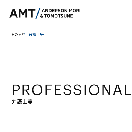
HOME
/
弁護士等
東京
大阪
PROFESSIONA
名古屋
銀行
コーポレート
東アジア
証券
M&A等
南アジア
弁護士等
保険
規制当局対応・
東南アジア
信託
キャピタル・マ