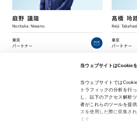
庭野
議隆
髙橋
玲
Noritaka
Niwano
Reiji
Takahas
東京
東京
パートナー
パートナー
当ウェブサイトはCooki
当ウェブサイトではCoo
トラフィックの分析を行
し、以下のアクセス解析
者がこれらのツールを提
スを使用した際に収集さ
「アンダーソン・毛利・友常法律事務所」は、アンダーソ
ン・毛利・友常法律事務所外国法共同事業および弁護士法人
ます。
アンダーソン・毛利・友常法律事務所を含むグループの総称
として使用しております。
Google Analytics、Google