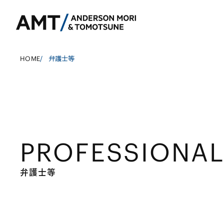
HOME
/
弁護士等
東京
大阪
PROFESSIONA
名古屋
銀行
コーポレート
東アジア
証券
M&A等
南アジア
弁護士等
保険
規制当局対応・
東南アジア
信託
キャピタル・マ