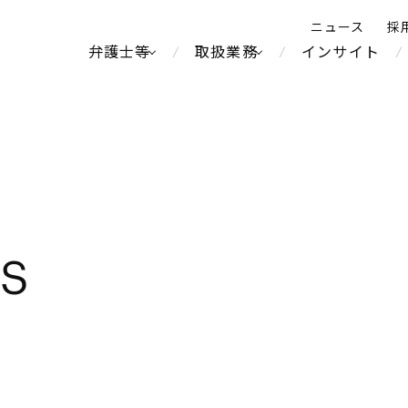
ニュース
採
弁護士等
取扱業務
インサイト
弁
ス
北京
シンガポール
上海
ハノイ
LS
香港
ホーチミン
不動産・REIT
製紙
人事・労務
オセアニア
メディア・
中南米
メント
運輸・物流
食品・飲料
知的財産
北米
中東アジア
独禁法・競
通信・メディア・エンター
ブランド・
危機管理
Tech／データ／IT・通信等
ヨーロッパ
ロシア・CIS
テインメント
税務
鉄鋼・金属
ーケッツ
ライフサイエンス
情報産業・インターネッ
ウェルス・