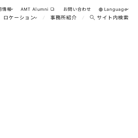
用情報
AMT Alumni
お問い合わせ
Language
ロケーション
事務所紹介
サイト内検索
日本語
護士採用
English
タッフ採用
中文(簡体)
バンコク
ロンドン
ジャカルタ
ブリュッセル
マレーシア
パリ
ホテル・レジャー・カジノ
エンターテイン
事業再生・倒産
アフリカ
教育・人材
国際通商および経済安全保
争法
障
アパレル
政府・地方公共団体・公的
機関
海外法務
FinTech
マネジメント
サステナビリティ法務