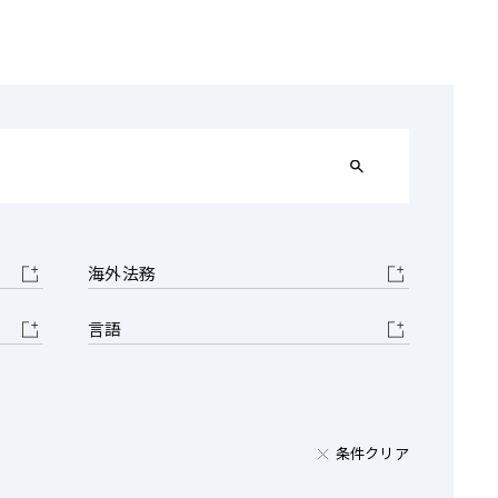
電子機器
デジタル
ルギー
売
航空・宇宙
AI・テクノロジー
・インフラ
海外法務
言語
条件クリア