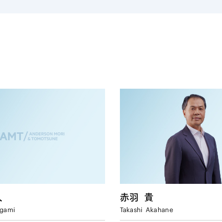
人
赤羽
貴
gami
Takashi
Akahane