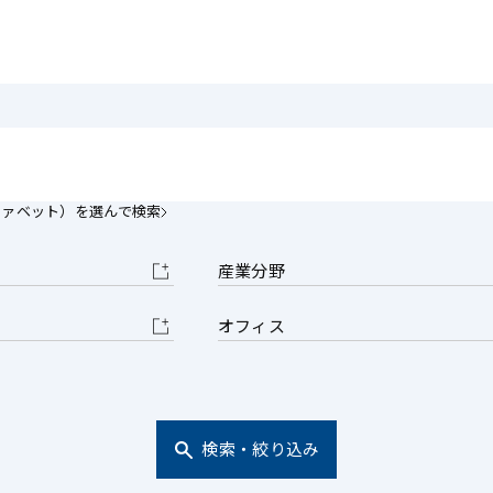
電子部品・
ト・セキュリティ
資源・エネ
ー
消費財・小
医療・製薬・ヘルスケア・
紛争解決
エクイティ
商社
ライフサイエンス・バイオ
メント
建設・土木
スポーツ
自動車・造船・機械
ファベット）を選んで検索
化学
産業分野
オフィス
検索・絞り込み