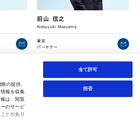
前山
信之
Nobuyuki
Maeyama
東京
パートナー
全て許可
機能の提供、
拒否
も情報を収集
情報は、閲覧
弁護士等
サイトマップ
ィーのサービ
取扱業務
利用条件
ることがあり
インサイト
プライバシー・ポリシー
事務所紹介
欧州諸国のデータ主体向けプライバシーポリシー
ロケーション
クッキーポリシー
お問い合わせ
なりすましへのご注意
利益相反案件の取り扱いについて