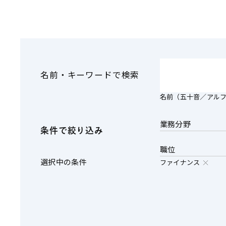
その他金融
ファイナンス
資源・エネルギ
不動産
プライベート・
アセットマネジ
名前・キーワードで検索
名前（五十音／アル
業務分野
条件で絞り込み
職位
選択中の条件
ファイナンス