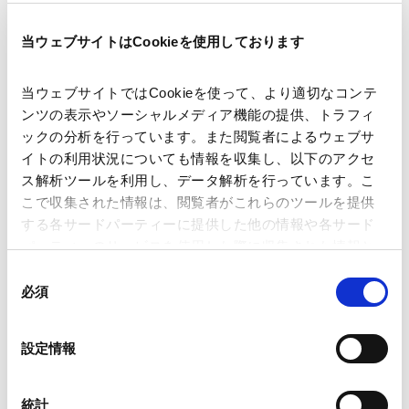
SSEK法律事務所（インドネシア）勤務
2022年7月
当ウェブサイトはCookieを使用しております
英国ケンブリッジ大学（Corporate Law, LL.M.）
2022年8月 - 2024年8月
当ウェブサイトではCookieを使って、より適切なコンテ
Mehigan法律事務所（シンガポール）勤務
ンツの表示やソーシャルメディア機能の提供、トラフィ
2024年11月 - 2026年5月
ックの分析を行っています。また閲覧者によるウェブサ
TMI総合法律事務所シンガポールオフィス勤務
イトの利用状況についても情報を収集し、以下のアクセ
2026年6月
当事務所入所
ス解析ツールを利用し、データ解析を行っています。こ
こで収集された情報は、閲覧者がこれらのツールを提供
する各サードパーティーに提供した他の情報や各サード
パーティーのサービスを使用した際に収集された情報と
PROFESSIONAL ADMISSIONS
組み合わされ、各サードパーティーによって使用される
同
資格・登録
ことがあります。
必須
意
の
Google Analytics、Google Search Console
選
設定情報
Google Analytics利用規約（
外部サイト
）
択
インドネシア (2020年)
Googleプライバシーポリシー（
外部サイト
）
イングランド及びウェールズ事務弁護士（2024年）
Marketo
統計