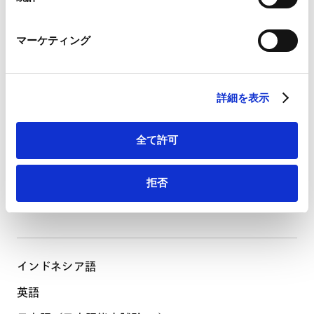
Marketo Engage免責事項/Cookieポリシー（
外部サイト
）
アイルランド（2025年）（Admitted as a solicitor,
LinkedIn
non-practicing)
マーケティング
LinkedIn プライバシーポリシー（
外部サイト
）
PROFESSIONAL AND
ACADEMIC
HubSpot
ASSOCIATIONS
HubSpot プライバシーポリシー（
外部サイト
）
所属
詳細を表示
Indonesian Advocates Association
全て許可
The Law Society of England and Wales
LANGUAGES
拒否
使用言語
インドネシア語
英語