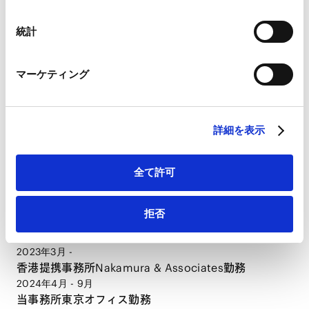
Googleプライバシーポリシー（
外部サイト
）
Marketo
統計
Marketo Engage免責事項/Cookieポリシー（
外部サイト
）
LinkedIn
CAREER
マーケティング
LinkedIn プライバシーポリシー（
外部サイト
）
HubSpot
経歴
HubSpot プライバシーポリシー（
外部サイト
）
詳細を表示
2016年6月
The University of Hong Kong (LLB)
全て許可
2017年9月 - 2021年4月
香港Iu, Lai & Li Solicitors and Notaries勤務
拒否
2021年4月 - 2023年3月
香港Han Kun Law Offices勤務
2023年3月 -
香港提携事務所Nakamura & Associates勤務
2024年4月 - 9月
当事務所東京オフィス勤務