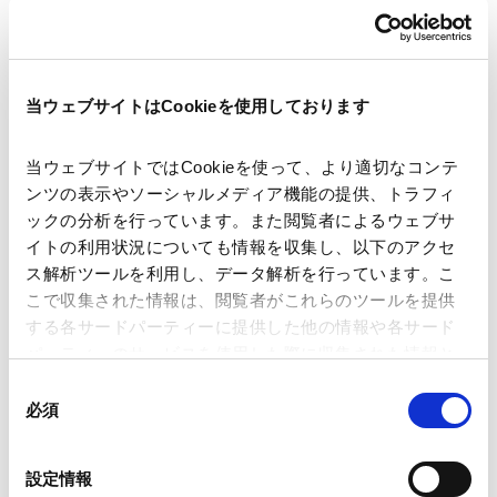
RELATED INSIGHTS
インサイト
当ウェブサイトはCookieを使用しております
当ウェブサイトではCookieを使って、より適切なコンテ
PUBLICATIONS
ンツの表示やソーシャルメディア機能の提供、トラフィ
著書・論文等
ックの分析を行っています。また閲覧者によるウェブサ
イトの利用状況についても情報を収集し、以下のアクセ
ス解析ツールを利用し、データ解析を行っています。こ
海外紛争解決トレンド（55）香港における国
こで収集された情報は、閲覧者がこれらのツールを提供
際仲裁──最近の動向と進展
する各サードパーティーに提供した他の情報や各サード
2025.08.01
論文
パーティーのサービスを使用した際に収集された情報と
組み合わされ、各サードパーティーによって使用される
同
ことがあります。
必須
意
香港国家安全維持法の香港仲裁に与える影響
の
Google Analytics、Google Search Console
について
選
設定情報
Google Analytics利用規約（
外部サイト
）
2023.07.01
択
論文