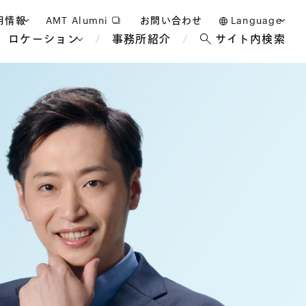
用情報
AMT Alumni
お問い合わせ
Language
ロケーション
事務所紹介
サイト内検索
日本語
護士採用
English
タッフ採用
中文(簡体)
バンコク
ロンドン
ジャカルタ
ブリュッセル
マレーシア
パリ
エンターテイン
事業再生・倒産
ホテル・レジャー・カジノ
アフリカ
国際通商および経済安全保
教育・人材
争法
障
アパレル
政府・地方公共団体・公的
海外法務
機関
マネジメント
サステナビリティ法務
FinTech