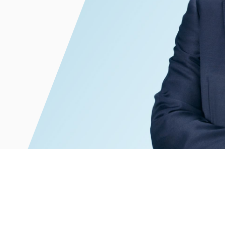
電子部品・
ト・セキュリティ
資源・エネ
ー
消費財・小
医療・製薬・ヘルスケア・
紛争解決
エクイティ
商社
ライフサイエンス・バイオ
メント
建設・土木
スポーツ
自動車・造船・機械
化学