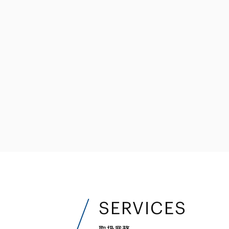
ファイナンス
その他金融
不動産
資源・エネルギ
プライベート・
アセットマネジ
SERVICES