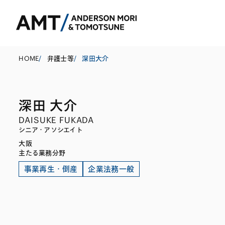
HOME
/
弁護士等
/
深田大介
深田 大介
東京
DAISUKE FUKADA
大阪
シニア・アソシエイト
大阪
名古屋
コーポレート
銀行
東アジア
主たる業務分野
M&A等
証券
南アジア
事業再生・倒産
企業法務一般
規制当局対応・
保険
東南アジア
キャピタル・マ
信託