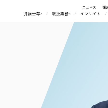
ニュース
採
弁護士等
取扱業務
インサイト
弁
ス
北京
シンガポール
上海
ハノイ
香港
ホーチミン
人事・労務
不動産・REIT
オセアニア
メディア・
製紙
中南米
メント
知的財産
運輸・物流
北米
食品・飲料
中東アジア
独禁法・競
危機管理
Tech／データ／IT・通信等
通信・メディア・エンター
ヨーロッパ
ブランド・
ロシア・CIS
テインメント
税務
ーケッツ
ライフサイエンス
鉄鋼・金属
情報産業・インターネッ
ウェルス・