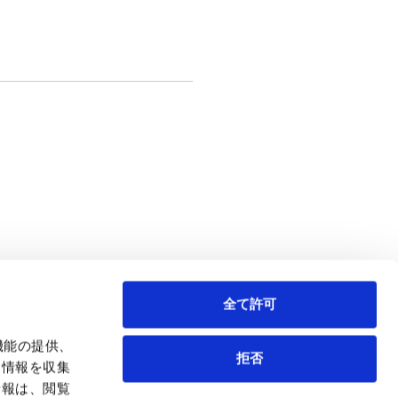
全て許可
事業再生・倒産
企業法務一般
機能の提供、
拒否
も情報を収集
情報は、閲覧