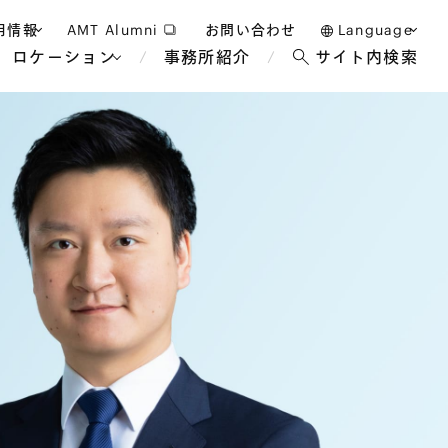
用情報
AMT Alumni
お問い合わせ
Language
ロケーション
事務所紹介
サイト内検索
日本語
護士採用
English
タッフ採用
中文(簡体)
バンコク
ロンドン
ジャカルタ
ブリュッセル
マレーシア
パリ
エンターテイン
事業再生・倒産
ホテル・レジャー・カジノ
アフリカ
国際通商および経済安全保
教育・人材
争法
障
アパレル
政府・地方公共団体・公的
海外法務
機関
マネジメント
サステナビリティ法務
FinTech