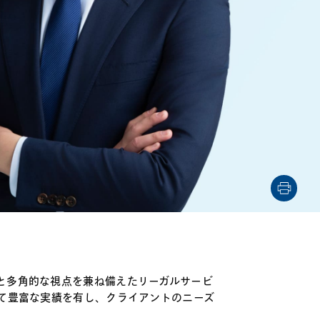
電子機器
ルギー
デジタル
売
航空・宇宙
AI・テクノロジー
・インフラ
と多角的な視点を兼ね備えたリーガルサービ
いて豊富な実績を有し、クライアントのニーズ