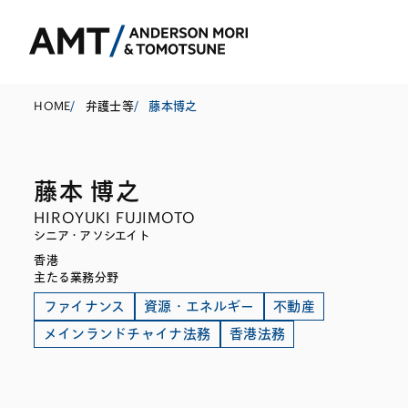
HOME
/
弁護士等
/
藤本博之
藤本 博之
東京
HIROYUKI FUJIMOTO
大阪
シニア・アソシエイト
香港
名古屋
コーポレート
銀行
東アジア
主たる業務分野
M&A等
証券
南アジア
ファイナンス
資源・エネルギー
不動産
メインランドチャイナ法務
香港法務
規制当局対応・
保険
東南アジア
キャピタル・マ
信託