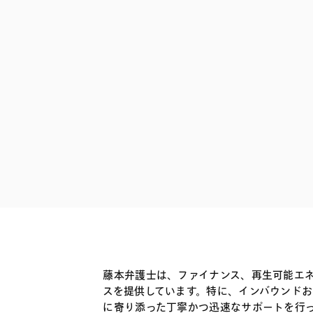
ファイナンス
その他金融
不動産
資源・エネルギ
プライベート・
アセットマネジ
藤本弁護士は、ファイナンス、再生可能エ
スを提供しています。特に、インバウンドお
に寄り添った丁寧かつ迅速なサポートを行