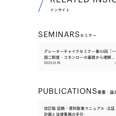
インサイト
SEMINARS
セミナー
グレーターチャイナセミナー第43回「
国二制度・コモンローの基礎から理解す
2025.12.18
る－香港法の全体像と企業実務」
PUBLICATIONS
著書・論
改訂版 証拠・資料取集マニュアル -立証
計画と法律事務の手引-