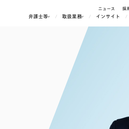
ニュース
採
弁護士等
取扱業務
インサイト
弁
ス
北京
シンガポール
上海
ハノイ
香港
ホーチミン
人事・労務
不動産・REIT
オセアニア
メディア・
製紙
中南米
メント
知的財産
運輸・物流
北米
食品・飲料
中東アジア
独禁法・競
危機管理
Tech／データ／IT・通信等
通信・メディア・エンター
ヨーロッパ
ブランド・
ロシア・CIS
テインメント
税務
ーケッツ
ライフサイエンス
鉄鋼・金属
情報産業・インターネッ
ウェルス・