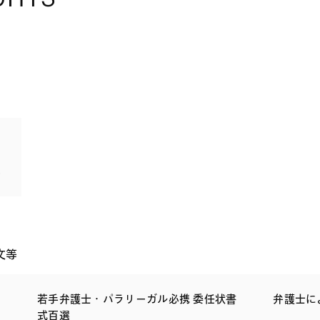
一
文等
若手弁護士・パラリーガル必携 委任状書
弁護士に
式百選