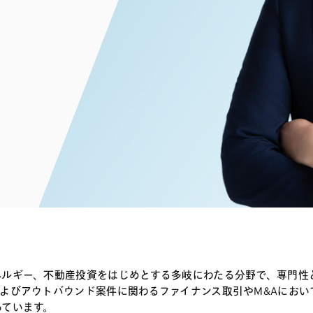
電子部品・
ト・セキュリティ
資源・エネ
ー
消費財・小
医療・製薬・ヘルスケア・
紛争解決
エクイティ
商社
ライフサイエンス・バイオ
メント
建設・土木
スポーツ
自動車・造船・機械
化学
ネルギー、不動産投資をはじめとする多岐にわたる分野で、専門性
よびアウトバウンド案件に関わるファイナンス取引やM&Aにお
っています。