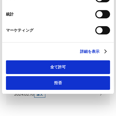
Google Analytics利用規約（
外部サイト
）
択
Googleプライバシーポリシー（
外部サイト
）
配信申し込み
VIEW ALL
Marketo
統計
Marketo Engage免責事項/Cookieポリシー（
外部サイト
）
PUBLICATIONS
LinkedIn
マーケティング
著書・論文等
LinkedIn プライバシーポリシー（
外部サイト
）
HubSpot
HubSpot プライバシーポリシー（
外部サイト
）
グローバル情勢における安全保障上の懸念を
詳細を表示
踏まえた、外資による投資・買収規制の最新
動向［第9回］シンガポール
2024.11.25
メディア
全て許可
海外紛争解決トレンド(41) 調停に関するシンガ
拒否
ポール条約と国内実施法
2024.02.10
論文