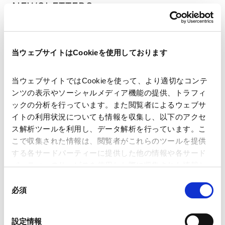
NEWSLETTERS
ニュースレター
【アジア・新興国法務】Asia & Emerging
当ウェブサイトはCookieを使用しております
Countries Legal Update（2026年7月号）
2026.07.31
当ウェブサイトではCookieを使って、より適切なコンテ
ンツの表示やソーシャルメディア機能の提供、トラフィ
ックの分析を行っています。また閲覧者によるウェブサ
【アジア・新興国法務】Asia & Emerging
イトの利用状況についても情報を収集し、以下のアクセ
Countries Legal Update（2026年1月号）
ス解析ツールを利用し、データ解析を行っています。こ
2026.01.30
こで収集された情報は、閲覧者がこれらのツールを提供
する各サードパーティーに提供した他の情報や各サード
パーティーのサービスを使用した際に収集された情報と
組み合わされ、各サードパーティーによって使用される
【アジア・新興国法務】Asia & Emerging
同
ことがあります。
必須
Countries Legal Update（2025年4月号）
意
2025.04.30
の
Google Analytics、Google Search Console
選
設定情報