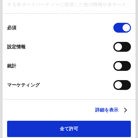
VIEW ALL
する各サードパーティーに提供した他の情報や各サード
パーティーのサービスを使用した際に収集された情報と
組み合わされ、各サードパーティーによって使用される
同
ことがあります。
必須
意
CAREER
の
Google Analytics、Google Search Console
選
経歴
設定情報
Google Analytics利用規約（
外部サイト
）
択
Googleプライバシーポリシー（
外部サイト
）
Marketo
統計
2018年
Marketo Engage免責事項/Cookieポリシー（
外部サイト
）
Universitas Brawijaya (LL.B.)
LinkedIn
2019年4月 - 2022年12月
マーケティング
LinkedIn プライバシーポリシー（
外部サイト
）
インドネシアのSurya Mandela & Partners法律事務所
HubSpot
勤務
HubSpot プライバシーポリシー（
外部サイト
）
2023年1月
当事務所入所
詳細を表示
全て許可
PROFESSIONAL ADMISSIONS