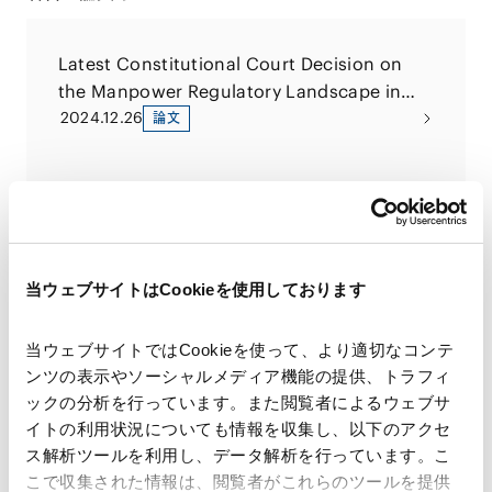
Latest Constitutional Court Decision on
the Manpower Regulatory Landscape in
Indonesia
2024.12.26
論文
海外紛争解決トレンド（46）インドネシア最
高裁判所規則2023年第3号によるインドネシ
アにおける司法当局との仲裁アレンジメント
2024.08.01
論文
の強化
当ウェブサイトはCookieを使用しております
当ウェブサイトではCookieを使って、より適切なコンテ
Indonesia’s Updated Guidelines on the
ンツの表示やソーシャルメディア機能の提供、トラフィ
Enforcement of Bankruptcy and PKPU
ックの分析を行っています。また閲覧者によるウェブサ
Procedures
2024.06.13
論文
イトの利用状況についても情報を収集し、以下のアクセ
ス解析ツールを利用し、データ解析を行っています。こ
こで収集された情報は、閲覧者がこれらのツールを提供