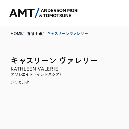
HOME
/
弁護士等
/
キャスリーンヴァレリー
キャスリーン ヴァレリー
東京
KATHLEEN VALERIE
大阪
アソシエイト（インドネシア）
ジャカルタ
名古屋
コーポレート
銀行
東アジア
M&A等
証券
南アジア
規制当局対応・
保険
東南アジア
キャピタル・マ
信託