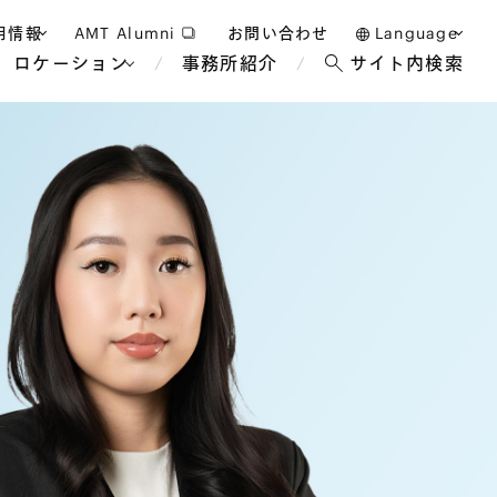
用情報
AMT Alumni
お問い合わせ
Language
ロケーション
事務所紹介
サイト内検索
日本語
護士採用
English
タッフ採用
中文(簡体)
バンコク
ロンドン
ジャカルタ
ブリュッセル
マレーシア
パリ
エンターテイン
事業再生・倒産
ホテル・レジャー・カジノ
アフリカ
国際通商および経済安全保
教育・人材
争法
障
アパレル
政府・地方公共団体・公的
海外法務
機関
マネジメント
サステナビリティ法務
FinTech