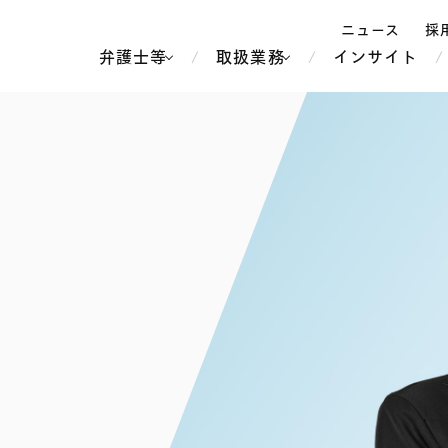
ニュース
採
弁護士等
取扱業務
インサイト
弁
ス
北京
シンガポール
上海
ハノイ
香港
ホーチミン
人事・労務
不動産・REIT
オセアニア
メディア・
製紙
中南米
メント
知的財産
運輸・物流
北米
食品・飲料
中東アジア
独禁法・競
危機管理
Tech／データ／IT・通信等
通信・メディア・エンター
ヨーロッパ
ブランド・
ロシア・CIS
テインメント
税務
ーケッツ
ライフサイエンス
鉄鋼・金属
情報産業・インターネッ
ウェルス・