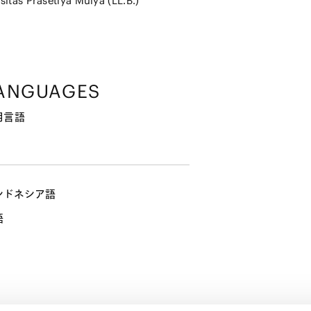
sitas Prasetiya Mulya (LL.B.)
ANGUAGES
用言語
ンドネシア語
語