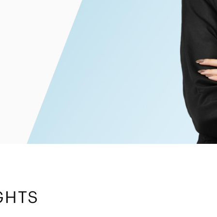
電子部品・
ト・セキュリティ
資源・エネ
ー
消費財・小
医療・製薬・ヘルスケア・
紛争解決
エクイティ
商社
ライフサイエンス・バイオ
メント
建設・土木
スポーツ
自動車・造船・機械
化学
GHTS