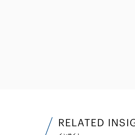
ファイナンス
その他金融
不動産
資源・エネルギ
プライベート・
アセットマネジ
RELATED INSI