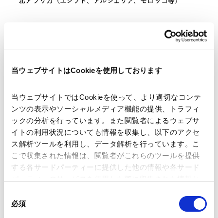
北アフリカ（エジプト、アルジェリア、モロッコ等）
RELATED INSIGHTS
当ウェブサイトはCookieを使用しております
インサイト
当ウェブサイトではCookieを使って、より適切なコンテ
ンツの表示やソーシャルメディア機能の提供、トラフィ
ックの分析を行っています。また閲覧者によるウェブサ
イトの利用状況についても情報を収集し、以下のアクセ
SEMINARS
ス解析ツールを利用し、データ解析を行っています。こ
セミナー
こで収集された情報は、閲覧者がこれらのツールを提供
する各サードパーティーに提供した他の情報や各サード
パーティーのサービスを使用した際に収集された情報と
ベトナム進出セミナー
組み合わされ、各サードパーティーによって使用される
2026.09.18
同
ことがあります。
必須
意
の