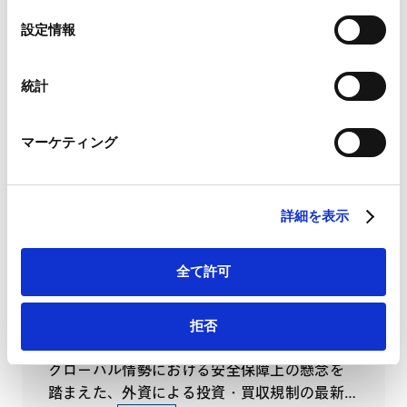
Google Analytics、Google Search Console
選
ベトナムでのマネジメント・経営に役立つセミ
設定情報
Google Analytics利用規約（
外部サイト
）
択
ナー～人材育成・法律・営業支援・ISO取得～
Googleプライバシーポリシー（
外部サイト
）
2025.10.28
Marketo
統計
Marketo Engage免責事項/Cookieポリシー（
外部サイト
）
LinkedIn
ベトナム最新概況ハイブリッドセミナー
マーケティング
LinkedIn プライバシーポリシー（
外部サイト
）
2025.10.23
HubSpot
HubSpot プライバシーポリシー（
外部サイト
）
詳細を表示
VIEW ALL
全て許可
PUBLICATIONS
著書・論文等
拒否
グローバル情勢における安全保障上の懸念を
踏まえた、外資による投資・買収規制の最新