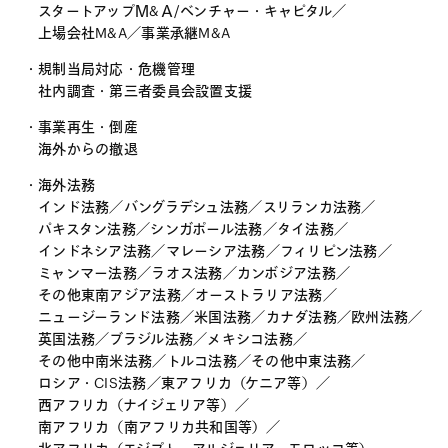
スタートアップＭ&Ａ/ベンチャー・キャピタル
／
上場会社M&A
／
事業承継M&A
規制当局対応・危機管理
社内調査・第三者委員会設置支援
事業再生・倒産
海外からの撤退
海外法務
インド法務
／
バングラデシュ法務
／
スリランカ法務
／
パキスタン法務
／
シンガポール法務
／
タイ法務
／
インドネシア法務
／
マレーシア法務
／
フィリピン法務
／
ミャンマー法務
／
ラオス法務
／
カンボジア法務
／
その他東南アジア法務
／
オーストラリア法務
／
ニュージーランド法務
／
米国法務
／
カナダ法務
／
欧州法務
／
英国法務
／
ブラジル法務
／
メキシコ法務
／
その他中南米法務
／
トルコ法務
／
その他中東法務
／
ロシア・CIS法務
／
東アフリカ（ケニア等）
／
西アフリカ（ナイジェリア等）
／
南アフリカ（南アフリカ共和国等）
／