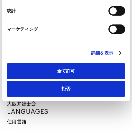
大阪弁護士会へ登録換え
Googleプライバシーポリシー（
外部サイト
）
Marketo
統計
Marketo Engage免責事項/Cookieポリシー（
外部サイト
）
LinkedIn
PROFESSIONAL ADMISSIONS
マーケティング
LinkedIn プライバシーポリシー（
外部サイト
）
資格・登録
HubSpot
HubSpot プライバシーポリシー（
外部サイト
）
詳細を表示
弁護士登録（2020年）
PROFESSIONAL AND
ACADEMIC
全て許可
ASSOCIATIONS
所属
拒否
大阪弁護士会
LANGUAGES
使用言語