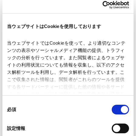
中企庁、「中小企業の事業承継・M&Aに関す
る検討会」を設置
当ウェブサイトはCookieを使用しております
2024.07.22
メディア
当ウェブサイトではCookieを使って、より適切なコンテ
ンツの表示やソーシャルメディア機能の提供、トラフィ
ックの分析を行っています。また閲覧者によるウェブサ
イトの利用状況についても情報を収集し、以下のアクセ
CAREER
ス解析ツールを利用し、データ解析を行っています。こ
こで収集された情報は、閲覧者がこれらのツールを提供
経歴
する各サードパーティーに提供した他の情報や各サード
パーティーのサービスを使用した際に収集された情報と
組み合わされ、各サードパーティーによって使用される
2020年3月
同
ことがあります。
神戸大学法科大学院（法務博士（専門職））
必須
意
2020年12月
の
最高裁判所司法研修所修了（73期）・当事務所入所
Google Analytics、Google Search Console
選
設定情報
2023年4月
Google Analytics利用規約（
外部サイト
）
択