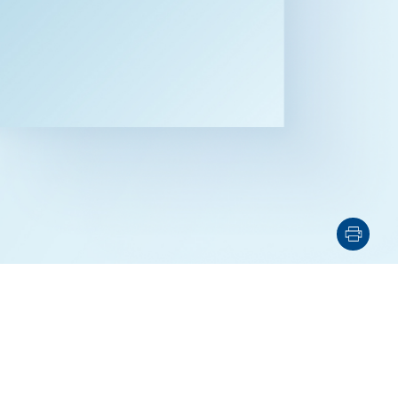
電子機器
ルギー
デジタル
売
航空・宇宙
AI・テクノロジー
・インフラ