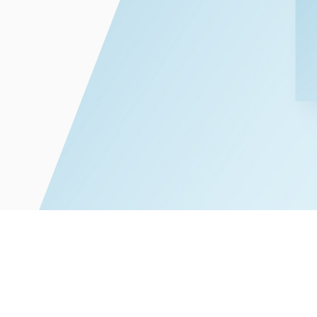
電子部品・
ト・セキュリティ
資源・エネ
ー
消費財・小
医療・製薬・ヘルスケア・
紛争解決
エクイティ
商社
ライフサイエンス・バイオ
メント
建設・土木
スポーツ
自動車・造船・機械
化学