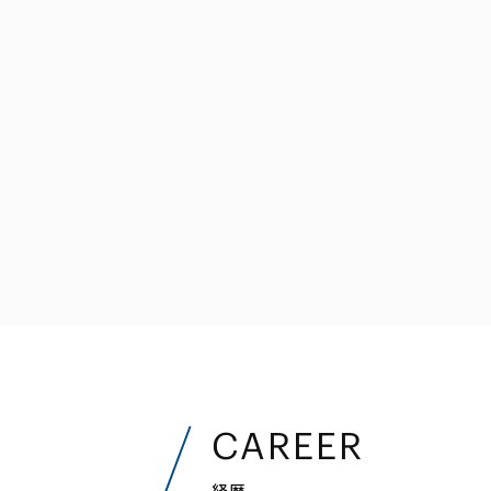
ファイナンス
その他金融
不動産
資源・エネルギ
プライベート・
アセットマネジ
CAREER