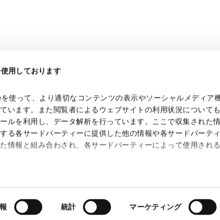
eを使用しております
kieを使って、より適切なコンテンツの表示やソーシャルメディア
っています。また閲覧者によるウェブサイトの利用状況について
ツールを利用し、データ解析を行っています。ここで収集された
供する各サードパーティーに提供した他の情報や各サードパーテ
れた情報と組み合わされ、各サードパーティーによって使用され
 Search Console
約（
外部サイト
）
シー（
外部サイト
）
報
統計
マーケティング
Copyright © Anderson Mori & Tomotsune. All Rights Reserved.