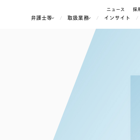
ニュース
採
弁護士等
取扱業務
インサイト
弁
ス
北京
シンガポール
上海
ハノイ
香港
ホーチミン
人事・労務
不動産・REIT
オセアニア
メディア・
製紙
中南米
メント
知的財産
運輸・物流
北米
食品・飲料
中東アジア
独禁法・競
危機管理
Tech／データ／IT・通信等
通信・メディア・エンター
ヨーロッパ
ブランド・
ロシア・CIS
テインメント
税務
ーケッツ
ライフサイエンス
鉄鋼・金属
情報産業・インターネッ
ウェルス・