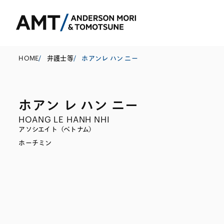
HOME
/
弁護士等
/
ホアンレ ハン ニー
ホアン レ ハン ニー
東京
HOANG LE HANH NHI
大阪
アソシエイト（ベトナム）
ホーチミン
名古屋
コーポレート
銀行
東アジア
M&A等
証券
南アジア
規制当局対応・
保険
東南アジア
キャピタル・マ
信託