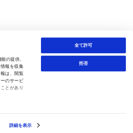
全て許可
機能の提供、
拒否
も情報を収集
情報は、閲覧
弁護士等
サイトマップ
ィーのサービ
取扱業務
利用条件
ることがあり
インサイト
プライバシー・ポリシー
事務所紹介
欧州諸国のデータ主体向けプライバシーポリシー
ロケーション
クッキーポリシー
お問い合わせ
なりすましへのご注意
利益相反案件の取り扱いについて
詳細を表示