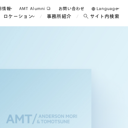
用情報
AMT Alumni
お問い合わせ
Language
ロケーション
事務所紹介
サイト内検索
日本語
護士採用
English
タッフ採用
中文(簡体)
バンコク
ロンドン
ジャカルタ
ブリュッセル
マレーシア
パリ
エンターテイン
事業再生・倒産
ホテル・レジャー・カジノ
アフリカ
国際通商および経済安全保
教育・人材
争法
障
アパレル
政府・地方公共団体・公的
海外法務
機関
マネジメント
サステナビリティ法務
FinTech