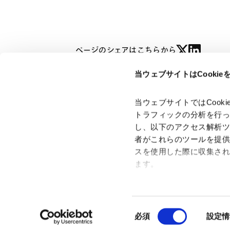
ページのシェアはこちらから
当ウェブサイトはCooki
ホアン レ ハン ニー
HOANG LE HANH NHI
当ウェブサイトではCoo
トラフィックの分析を行
し、以下のアクセス解析
者がこれらのツールを提
「アンダーソン・毛利・友常法律事務所」は、アンダーソ
スを使用した際に収集さ
ン・毛利・友常法律事務所外国法共同事業および弁護士法人
ます。
アンダーソン・毛利・友常法律事務所を含むグループの総称
として使用しております。
Google Analytics、Google
Google Analytics利用規
同
Googleプライバシーポリ
必須
設定情
意
Marketo