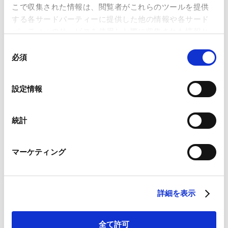
こで収集された情報は、閲覧者がこれらのツールを提供
する各サードパーティーに提供した他の情報や各サード
パーティーのサービスを使用した際に収集された情報と
RELATED INSIGHTS
組み合わされ、各サードパーティーによって使用される
同
ことがあります。
必須
意
インサイト
の
Google Analytics、Google Search Console
選
設定情報
Google Analytics利用規約（
外部サイト
）
択
Googleプライバシーポリシー（
外部サイト
）
PUBLICATIONS
Marketo
著書・論文等
統計
Marketo Engage免責事項/Cookieポリシー（
外部サイト
）
LinkedIn
マーケティング
ケースでわかる実践「中小企業の事業再生等
LinkedIn プライバシーポリシー（
外部サイト
）
HubSpot
に関するガイドライン」〈第２版〉
HubSpot プライバシーポリシー（
外部サイト
）
2025.12.11
著書
詳細を表示
倒産手続のIT化に関する法改正にかかる要綱案
全て許可