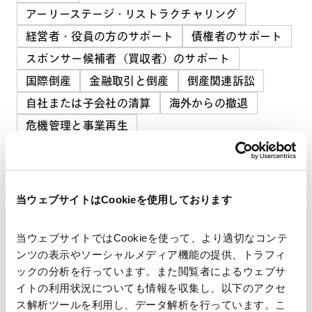
アーリーステージ・リストラクチャリング
経営者・役員の方のサポート
債権者のサポート
スポンサー候補者（買収者）のサポート
国際倒産
金融取引と倒産
倒産関連訴訟
自社または子会社の清算
海外からの撤退
危機管理と事業再生
その他の取扱分野
M&A等
M&A/企業再編
／
クロスボーダーM&A
／
上場会社M&A
／
事業承継M&A
当ウェブサイトはCookieを使用しております
キャピタル・マーケッツ
当ウェブサイトではCookieを使って、より適切なコンテ
海外法務
ンツの表示やソーシャルメディア機能の提供、トラフィ
米国法務
ックの分析を行っています。また閲覧者によるウェブサ
イトの利用状況についても情報を収集し、以下のアクセ
ス解析ツールを利用し、データ解析を行っています。こ