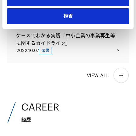
の概観―「民事執行・民事保全・倒産及び家
事事件等に関する手続の見直しに関する要綱
2023.03.17
メディア
拒否
案」の公表を受けて―
ケースでわかる実践「中小企業の事業再生等
に関するガイドライン」
2022.10.07
著書
VIEW ALL
CAREER
経歴