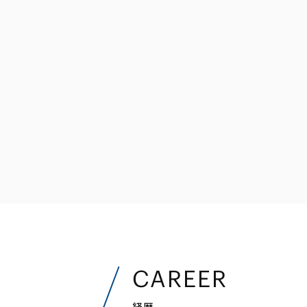
ファイナンス
その他金融
不動産
資源・エネルギ
プライベート・
アセットマネジ
CAREER