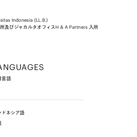
sitas Indonesia (LL.B.)
及びジャカルタオフィスH & A Partners 入所
ANGUAGES
用言語
ンドネシア語
語