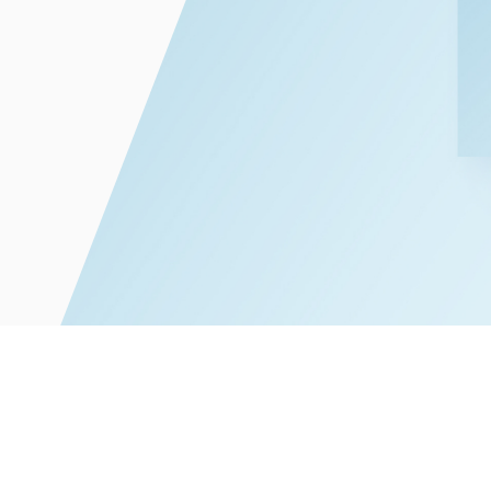
電子部品・
ト・セキュリティ
資源・エネ
ー
消費財・小
医療・製薬・ヘルスケア・
紛争解決
エクイティ
商社
ライフサイエンス・バイオ
メント
建設・土木
スポーツ
自動車・造船・機械
化学