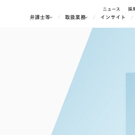
ニュース
採
弁護士等
取扱業務
インサイト
弁
ス
北京
シンガポール
上海
ハノイ
香港
ホーチミン
人事・労務
不動産・REIT
オセアニア
メディア・
製紙
中南米
メント
知的財産
運輸・物流
北米
食品・飲料
中東アジア
独禁法・競
危機管理
Tech／データ／IT・通信等
通信・メディア・エンター
ヨーロッパ
ブランド・
ロシア・CIS
テインメント
税務
ーケッツ
ライフサイエンス
鉄鋼・金属
情報産業・インターネッ
ウェルス・