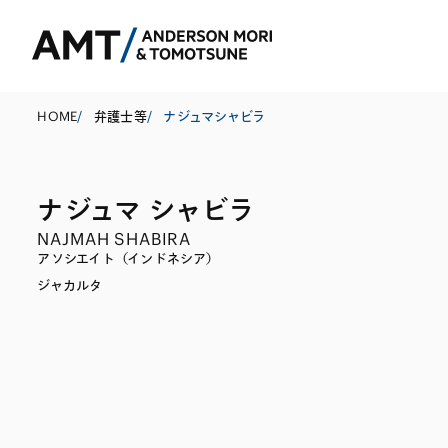
HOME
/
弁護士等
/
ナジュマシャビラ
ナジュマ シャビラ
東京
NAJMAH SHABIRA
大阪
アソシエイト（インドネシア）
ジャカルタ
名古屋
コーポレート
銀行
東アジア
M&A等
証券
南アジア
規制当局対応・
保険
東南アジア
キャピタル・マ
信託