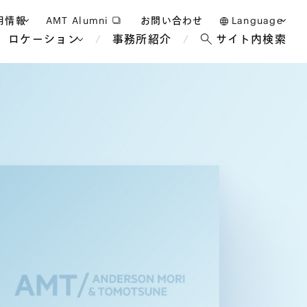
用情報
AMT Alumni
お問い合わせ
Language
ロケーション
事務所紹介
サイト内検索
日本語
護士採用
English
タッフ採用
中文(簡体)
バンコク
ロンドン
ジャカルタ
ブリュッセル
マレーシア
パリ
エンターテイン
事業再生・倒産
ホテル・レジャー・カジノ
アフリカ
国際通商および経済安全保
教育・人材
争法
障
アパレル
政府・地方公共団体・公的
海外法務
機関
マネジメント
サステナビリティ法務
FinTech