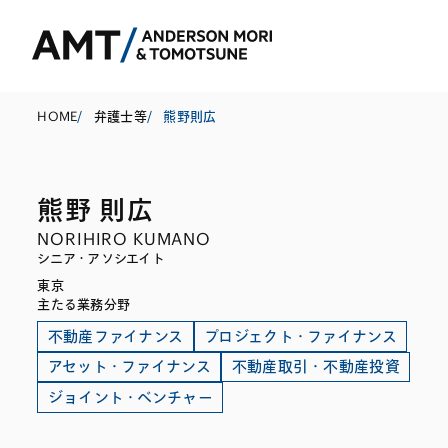
HOME
/
弁護士等
/
熊野則広
熊野 則広
東京
NORIHIRO KUMANO
大阪
シニア・アソシエイト
東京
名古屋
コーポレート
銀行
東アジア
主たる業務分野
M&A等
証券
南アジア
不動産ファイナンス
プロジェクト・ファイナンス
アセット・ファイナンス
不動産取引・不動産投資
規制当局対応・
保険
東南アジア
ジョイント・ベンチャー
キャピタル・マ
信託