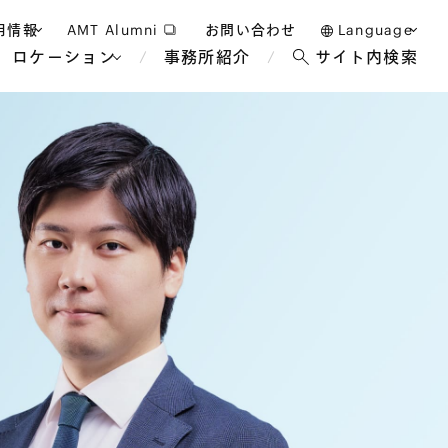
用情報
AMT Alumni
お問い合わせ
Language
ロケーション
事務所紹介
サイト内検索
日本語
護士採用
English
タッフ採用
中文(簡体)
バンコク
ロンドン
ジャカルタ
ブリュッセル
マレーシア
パリ
エンターテイン
事業再生・倒産
ホテル・レジャー・カジノ
アフリカ
国際通商および経済安全保
教育・人材
争法
障
アパレル
政府・地方公共団体・公的
海外法務
機関
マネジメント
サステナビリティ法務
FinTech