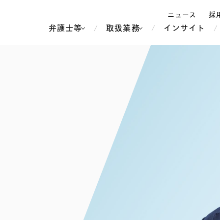
ニュース
採
弁護士等
取扱業務
インサイト
弁
ス
北京
シンガポール
上海
ハノイ
香港
ホーチミン
人事・労務
不動産・REIT
オセアニア
メディア・
製紙
中南米
メント
知的財産
運輸・物流
北米
食品・飲料
中東アジア
独禁法・競
危機管理
Tech／データ／IT・通信等
通信・メディア・エンター
ヨーロッパ
ブランド・
ロシア・CIS
テインメント
税務
ーケッツ
ライフサイエンス
鉄鋼・金属
情報産業・インターネッ
ウェルス・