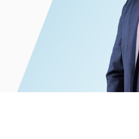
電子部品・
ト・セキュリティ
資源・エネ
ー
消費財・小
医療・製薬・ヘルスケア・
紛争解決
エクイティ
商社
ライフサイエンス・バイオ
メント
建設・土木
スポーツ
自動車・造船・機械
化学