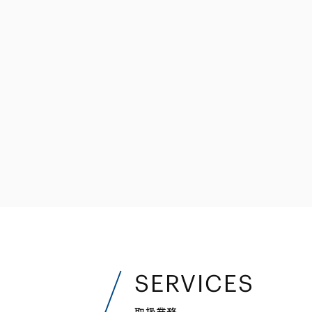
ファイナンス
その他金融
不動産
資源・エネルギ
プライベート・
アセットマネジ
SERVICES