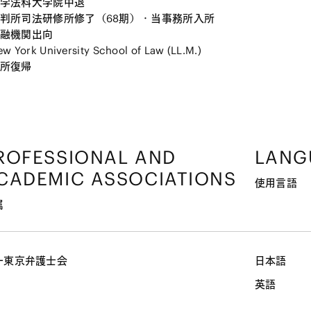
学法科大学院中退
判所司法研修所修了（68期）・当事務所入所
融機関出向
 York University School of Law (LL.M.)
所復帰
ROFESSIONAL AND
LANG
CADEMIC ASSOCIATIONS
使用言語
属
一東京弁護士会
日本語
英語