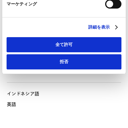
マーケティング
LinkedIn プライバシーポリシー（
外部サイト
）
HubSpot
PROFESSIONAL ADMISSIONS
HubSpot プライバシーポリシー（
外部サイト
）
詳細を表示
資格・登録
全て許可
インドネシア（2023年）
LANGUAGES
拒否
使用言語
インドネシア語
英語