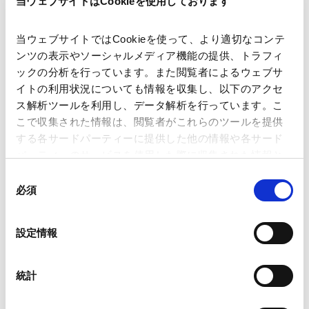
当ウェブサイトはCookieを使用しております
著書・論文等
当ウェブサイトではCookieを使って、より適切なコンテ
Revisiting Indonesia’s Institutional
ンツの表示やソーシャルメディア機能の提供、トラフィ
Regulations Pertaining to Failure of
ックの分析を行っています。また閲覧者によるウェブサ
Personal Data Protection
イトの利用状況についても情報を収集し、以下のアクセ
2024.08.27
論文
ス解析ツールを利用し、データ解析を行っています。こ
こで収集された情報は、閲覧者がこれらのツールを提供
する各サードパーティーに提供した他の情報や各サード
パーティーのサービスを使用した際に収集された情報と
CAREER
組み合わされ、各サードパーティーによって使用される
同
ことがあります。
必須
意
経歴
の
Google Analytics、Google Search Console
選
設定情報
Google Analytics利用規約（
外部サイト
）
択
2023年2月
Googleプライバシーポリシー（
外部サイト
）
University of Gadjah Mada (LL.B.)
Marketo
統計
2024年2月
Marketo Engage免責事項/Cookieポリシー（
外部サイト
）
当事務所及びジャカルタオフィスH & A Partners入所
LinkedIn