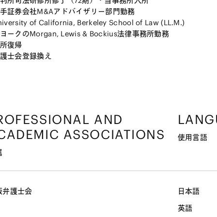
判所司法研修所修了（72期）・当事務所入所
手証券会社M&Aアドバイザリー部門勤務
ersity of California, Berkeley School of Law (LL.M.)
ークのMorgan, Lewis & Bockius法律事務所勤務
所復帰
護士会登録換え
ROFESSIONAL AND
LANG
CADEMIC ASSOCIATIONS
使用言語
属
阪弁護士会
日本語
英語