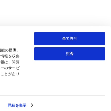
全て許可
機能の提供、
拒否
も情報を収集
情報は、閲覧
弁護士等
サイトマップ
ィーのサービ
取扱業務
利用条件
ることがあり
インサイト
プライバシー・ポリシー
事務所紹介
欧州諸国のデータ主体向けプライバシーポリシー
ロケーション
クッキーポリシー
お問い合わせ
なりすましへのご注意
利益相反案件の取り扱いについて
詳細を表示