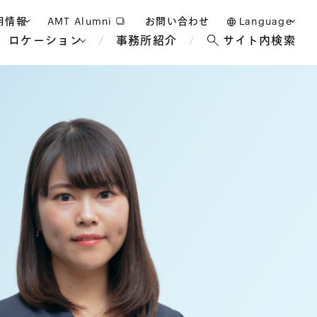
用情報
AMT Alumni
お問い合わせ
Language
ロケーション
事務所紹介
サイト内検索
日本語
護士採用
English
タッフ採用
中文(簡体)
バンコク
ロンドン
ジャカルタ
ブリュッセル
マレーシア
パリ
エンターテイン
事業再生・倒産
ホテル・レジャー・カジノ
アフリカ
国際通商および経済安全保
教育・人材
争法
障
アパレル
政府・地方公共団体・公的
海外法務
機関
マネジメント
サステナビリティ法務
FinTech