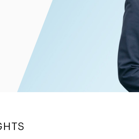
電子部品・
ト・セキュリティ
資源・エネ
ー
消費財・小
医療・製薬・ヘルスケア・
紛争解決
エクイティ
商社
ライフサイエンス・バイオ
メント
建設・土木
スポーツ
自動車・造船・機械
化学
GHTS