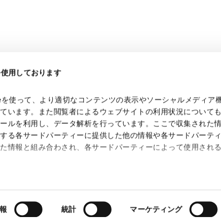
eを使用しております
kieを使って、より適切なコンテンツの表示やソーシャルメディア
っています。また閲覧者によるウェブサイトの利用状況について
ツールを利用し、データ解析を行っています。ここで収集された
供する各サードパーティーに提供した他の情報や各サードパーテ
れた情報と組み合わされ、各サードパーティーによって使用され
 Search Console
約（
外部サイト
）
シー（
外部サイト
）
報
統計
マーケティング
Copyright © Anderson Mori & Tomotsune. All Rights Reserved.