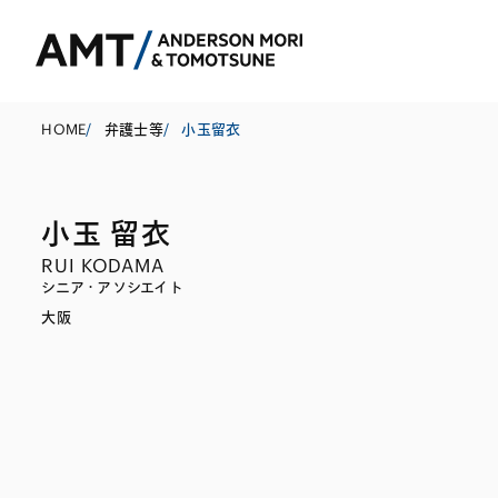
HOME
/
弁護士等
/
小玉留衣
小玉 留衣
東京
RUI KODAMA
大阪
シニア・アソシエイト
大阪
名古屋
コーポレート
銀行
東アジア
M&A等
証券
南アジア
規制当局対応・
保険
東南アジア
キャピタル・マ
信託