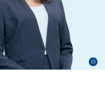
電子機器
ルギー
デジタル
売
航空・宇宙
AI・テクノロジー
・インフラ