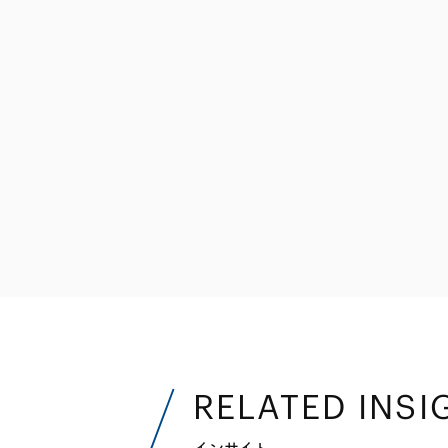
ファイナンス
その他金融
不動産
資源・エネルギ
プライベート・
アセットマネジ
RELATED INSI