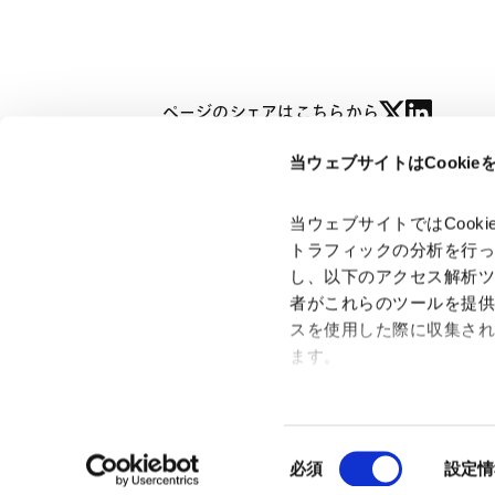
ページのシェアはこちらから
当ウェブサイトはCooki
小玉 留衣
RUI KODAMA
当ウェブサイトではCoo
トラフィックの分析を行
し、以下のアクセス解析
者がこれらのツールを提
スを使用した際に収集さ
「アンダーソン・毛利・友常法律事務所」は、アンダーソ
ン・毛利・友常法律事務所外国法共同事業および弁護士法人
ます。
アンダーソン・毛利・友常法律事務所を含むグループの総称
として使用しております。
Google Analytics、Google
Google Analytics利用規
同
Googleプライバシーポリ
必須
設定情
意
Marketo