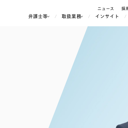
ニュース
採
弁護士等
取扱業務
インサイト
弁
ス
北京
シンガポール
上海
ハノイ
香港
ホーチミン
人事・労務
不動産・REIT
オセアニア
メディア・
製紙
中南米
メント
知的財産
運輸・物流
北米
食品・飲料
中東アジア
独禁法・競
危機管理
Tech／データ／IT・通信等
通信・メディア・エンター
ヨーロッパ
ブランド・
ロシア・CIS
テインメント
税務
ーケッツ
ライフサイエンス
鉄鋼・金属
情報産業・インターネッ
ウェルス・