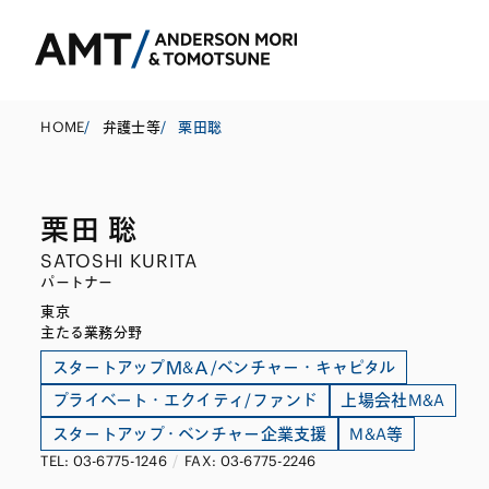
HOME
/
弁護士等
/
栗田聡
栗田 聡
東京
SATOSHI KURITA
大阪
パートナー
東京
名古屋
コーポレート
銀行
東アジア
主たる業務分野
M&A等
証券
南アジア
スタートアップＭ&Ａ/ベンチャー・キャピタル
プライベート・エクイティ/ファンド
上場会社M&A
規制当局対応・
保険
東南アジア
スタートアップ・ベンチャー企業支援
M&A等
キャピタル・マ
信託
TEL: 03-6775-1246
/
FAX: 03-6775-2246