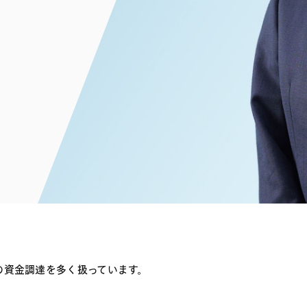
電子部品・
ト・セキュリティ
資源・エネ
ー
消費財・小
医療・製薬・ヘルスケア・
紛争解決
エクイティ
商社
ライフサイエンス・バイオ
メント
建設・土木
スポーツ
自動車・造船・機械
化学
の資金調達を多く扱っています。