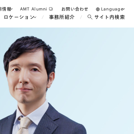
用情報
AMT Alumni
お問い合わせ
Language
ロケーション
事務所紹介
サイト内検索
日本語
護士採用
English
タッフ採用
中文(簡体)
バンコク
ロンドン
ジャカルタ
ブリュッセル
マレーシア
パリ
エンターテイン
事業再生・倒産
ホテル・レジャー・カジノ
アフリカ
国際通商および経済安全保
教育・人材
争法
障
アパレル
政府・地方公共団体・公的
海外法務
機関
マネジメント
サステナビリティ法務
FinTech