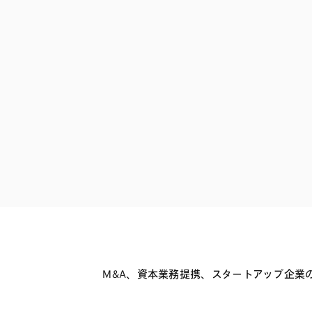
ファイナンス
その他金融
不動産
資源・エネルギ
プライベート・
アセットマネジ
M&A、資本業務提携、スタートアップ企業