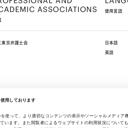
ROFESSIONAL AND
LANG
CADEMIC ASSOCIATIONS
使用言語
属
二東京弁護士会
日本語
英語
eを使用しております
スタートアップＭ&Ａ/ベンチャー・キャピタル
プライベート・エク
2246
スタートアップ・ベンチャー企業支援
M&A等
kieを使って、より適切なコンテンツの表示やソーシャルメディア
っています。また閲覧者によるウェブサイトの利用状況について