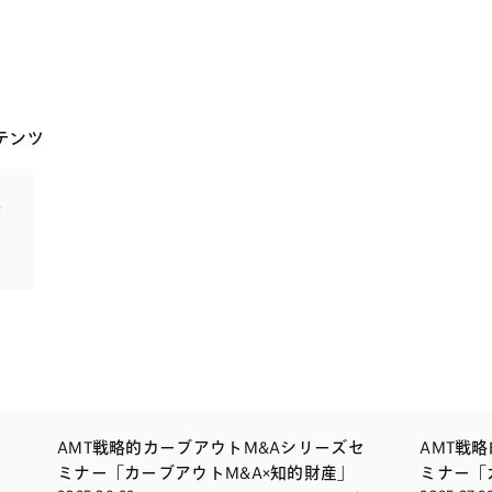
テンツ
法
セ
AMT戦略的カーブアウトM&Aシリーズセ
AMT戦
ミナー「カーブアウトM&A×知的財産」
ミナー「