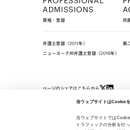
PROFESSIONAL
P
ADMISSIONS
A
資格・登録
所
弁護士登録（2011年）
第
ニューヨーク州弁護士登録（2019年）
ページのシェアはこちらから
当ウェブサイトはCooki
栗田 聡
TEL: 03-6775-1246
/
FAX: 03-6775-
SATOSHI KURITA
当ウェブサイトではCoo
トラフィックの分析を行