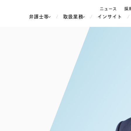
ニュース
採
弁護士等
取扱業務
インサイト
弁
ス
北京
シンガポール
上海
ハノイ
香港
ホーチミン
人事・労務
不動産・REIT
オセアニア
メディア・
製紙
中南米
メント
知的財産
運輸・物流
北米
食品・飲料
中東アジア
独禁法・競
危機管理
Tech／データ／IT・通信等
通信・メディア・エンター
ヨーロッパ
ブランド・
ロシア・CIS
テインメント
税務
ーケッツ
ライフサイエンス
鉄鋼・金属
情報産業・インターネッ
ウェルス・