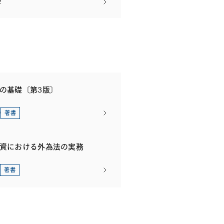
2
務の基礎〔第3版〕
9
著書
投資における外為法の実務
著書