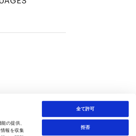
UAGES
全て許可
イティ/ファンド
上場会社M&A
お問い合わせ
機能の提供、
拒否
も情報を収集