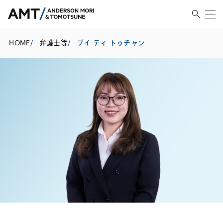
HOME
/
弁護士等
/
ブイ ティ トゥチャン