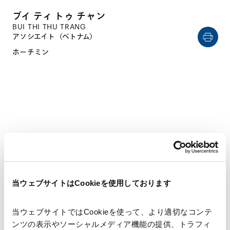
ブイ ティ トゥ チャン
BUI THI THU TRANG
アソシエイト（ベトナム）
ホーチミン
CAREER
経歴
当ウェブサイトはCookieを使用しております
2020年7月
当ウェブサイトではCookieを使って、より適切なコンテ
ホーチミン市法科大学（法学士）
ンツの表示やソーシャルメディア機能の提供、トラフィ
2020年10月 ‐ 2024年7月