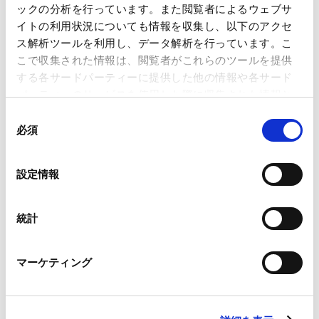
ックの分析を行っています。また閲覧者によるウェブサ
ホーチミンのYKVN LLC勤務
イトの利用状況についても情報を収集し、以下のアクセ
2024年8月
当事務所ホーチミンオフィス入所
ス解析ツールを利用し、データ解析を行っています。こ
こで収集された情報は、閲覧者がこれらのツールを提供
する各サードパーティーに提供した他の情報や各サード
パーティーのサービスを使用した際に収集された情報と
PROFESSIONAL ADMISSIONS
組み合わされ、各サードパーティーによって使用される
同
資格・登録
ことがあります。
必須
意
の
Google Analytics、Google Search Console
選
設定情報
Google Analytics利用規約（
外部サイト
）
択
ベトナム弁護士登録（2024年）
Googleプライバシーポリシー（
外部サイト
）
PROFESSIONAL AND
ACADEMIC
Marketo
統計
ASSOCIATIONS
Marketo Engage免責事項/Cookieポリシー（
外部サイト
）
所属
LinkedIn
マーケティング
LinkedIn プライバシーポリシー（
外部サイト
）
HubSpot
Vietnam Bar Federation
HubSpot プライバシーポリシー（
外部サイト
）
Ho Chi Minh City Bar Association