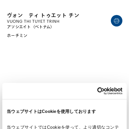
ヴォン ティ トゥエット チン
VUONG THI TUYET TRINH
アソシエイト（ベトナム）
ホーチミン
CAREER
経歴
当ウェブサイトはCookieを使用しております
2019年6月
ハノイ法科大学（法学士）
当ウェブサイトではCookieを使って、より適切なコンテ