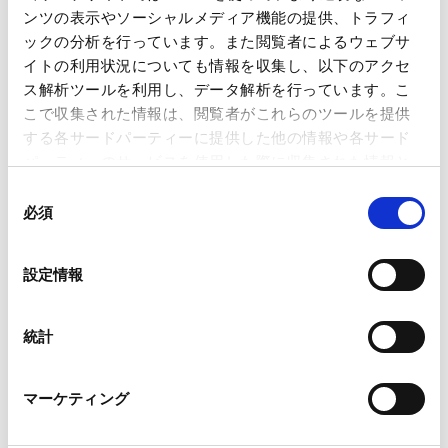
2021年9月
ンツの表示やソーシャルメディア機能の提供、トラフィ
名古屋大学大学院法学研究科（法学修士）
ックの分析を行っています。また閲覧者によるウェブサ
2022年1月
イトの利用状況についても情報を収集し、以下のアクセ
当事務所ホーチミンオフィス入所
ス解析ツールを利用し、データ解析を行っています。こ
こで収集された情報は、閲覧者がこれらのツールを提供
する各サードパーティーに提供した他の情報や各サード
PROFESSIONAL ADMISSIONS
パーティーのサービスを使用した際に収集された情報と
組み合わされ、各サードパーティーによって使用される
同
資格・登録
ことがあります。
必須
意
の
Google Analytics、Google Search Console
選
設定情報
Google Analytics利用規約（
外部サイト
）
ベトナム （2026年）
択
PROFESSIONAL AND
ACADEMIC
Googleプライバシーポリシー（
外部サイト
）
Marketo
ASSOCIATIONS
統計
Marketo Engage免責事項/Cookieポリシー（
外部サイト
）
所属
LinkedIn
マーケティング
LinkedIn プライバシーポリシー（
外部サイト
）
HubSpot
Vietnam Bar Federation