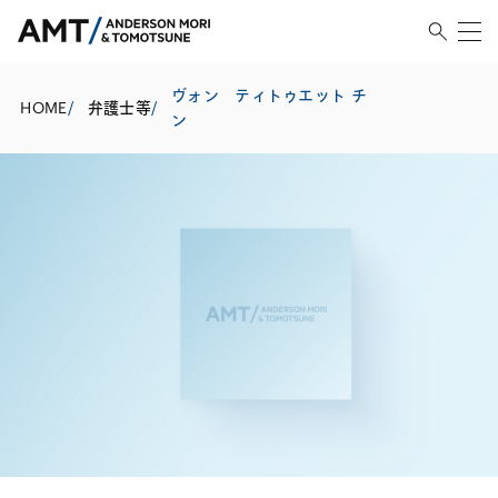
ヴォン ティトゥエット チ
HOME
/
弁護士等
/
ン