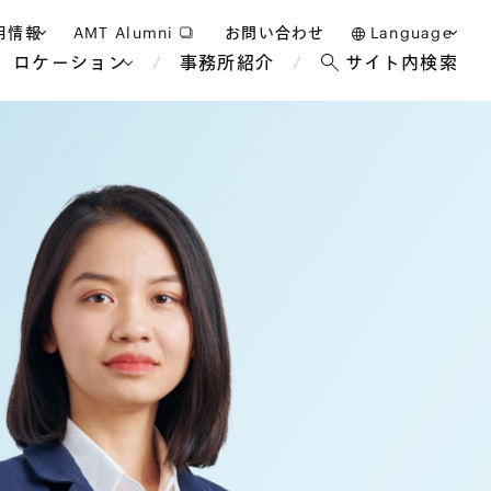
用情報
AMT Alumni
お問い合わせ
Language
ロケーション
事務所紹介
サイト内検索
日本語
護士採用
English
タッフ採用
中文(簡体)
バンコク
ロンドン
ジャカルタ
ブリュッセル
マレーシア
パリ
エンターテイン
事業再生・倒産
ホテル・レジャー・カジノ
アフリカ
国際通商および経済安全保
教育・人材
争法
障
アパレル
政府・地方公共団体・公的
海外法務
機関
マネジメント
サステナビリティ法務
FinTech