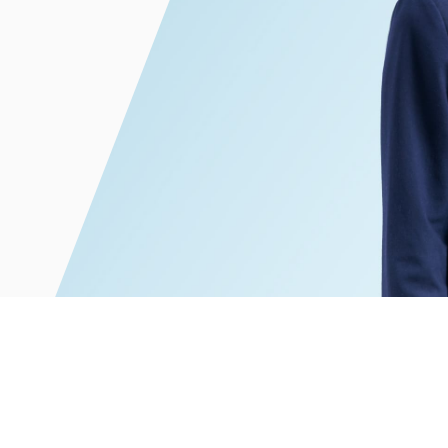
電子部品・
ト・セキュリティ
資源・エネ
ー
消費財・小
医療・製薬・ヘルスケア・
紛争解決
エクイティ
商社
ライフサイエンス・バイオ
メント
建設・土木
スポーツ
自動車・造船・機械
化学