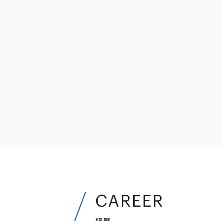
ファイナンス
その他金融
不動産
資源・エネルギ
プライベート・
アセットマネジ
CAREER