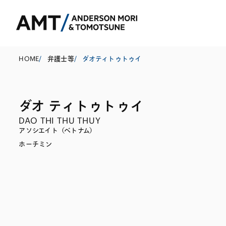
HOME
/
弁護士等
/
ダオティトゥトゥイ
ダオ ティトゥトゥイ
東京
DAO THI THU THUY
大阪
アソシエイト（ベトナム）
ホーチミン
名古屋
コーポレート
銀行
東アジア
M&A等
証券
南アジア
規制当局対応・
保険
東南アジア
キャピタル・マ
信託