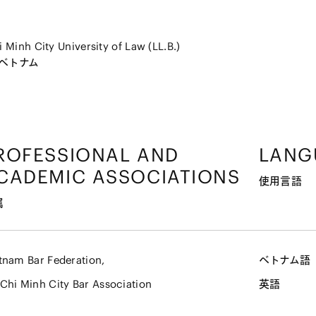
 Minh City University of Law (LL.B.)
Gベトナム
ROFESSIONAL AND
LANG
CADEMIC ASSOCIATIONS
使用言語
属
tnam Bar Federation,
ベトナム語
Chi Minh City Bar Association
英語