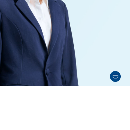
電子機器
ルギー
デジタル
売
航空・宇宙
AI・テクノロジー
・インフラ