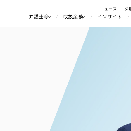
ニュース
採
弁護士等
取扱業務
インサイト
弁
ス
北京
シンガポール
上海
ハノイ
香港
ホーチミン
人事・労務
不動産・REIT
オセアニア
メディア・
製紙
中南米
メント
知的財産
運輸・物流
北米
食品・飲料
中東アジア
独禁法・競
危機管理
Tech／データ／IT・通信等
通信・メディア・エンター
ヨーロッパ
ブランド・
ロシア・CIS
テインメント
税務
ーケッツ
ライフサイエンス
鉄鋼・金属
情報産業・インターネッ
ウェルス・