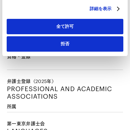
2024年3月
詳細を表示
慶應義塾大学法科大学院（法務博士（専門職））
2025年4月
最高裁判所司法研修所修了（77期）・当事務所入所
全て許可
拒否
PROFESSIONAL ADMISSIONS
資格・登録
弁護士登録（2025年）
PROFESSIONAL AND
ACADEMIC
ASSOCIATIONS
所属
第一東京弁護士会