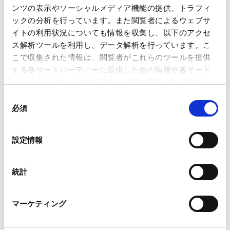
著書・論文等
ンツの表示やソーシャルメディア機能の提供、トラフィ
ックの分析を行っています。また閲覧者によるウェブサ
イトの利用状況についても情報を収集し、以下のアクセ
Lexology Panoramic: Construction 2027
ス解析ツールを利用し、データ解析を行っています。こ
(Japan Chapter)
こで収集された情報は、閲覧者がこれらのツールを提供
2026.06.25
論文
する各サードパーティーに提供した他の情報や各サード
パーティーのサービスを使用した際に収集された情報と
組み合わされ、各サードパーティーによって使用される
同
Environment & Climate Regulation 2026
ことがあります。
必須
意
2025.10.23
論文
の
Google Analytics、Google Search Console
選
設定情報
Google Analytics利用規約（
外部サイト
）
択
Googleプライバシーポリシー（
外部サイト
）
Marketo
統計
CAREER
Marketo Engage免責事項/Cookieポリシー（
外部サイト
）
LinkedIn
経歴
マーケティング
LinkedIn プライバシーポリシー（
外部サイト
）
HubSpot
HubSpot プライバシーポリシー（
外部サイト
）