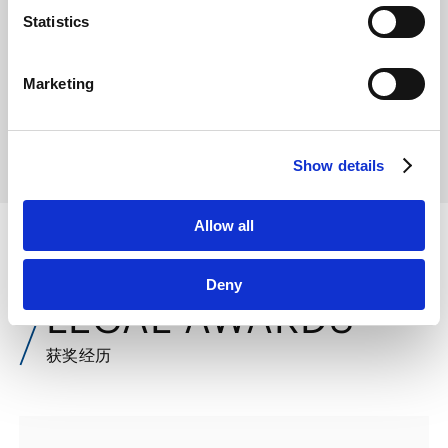
link
]
Statistics
LinkedIn
VIEW ALL
LinkedIn Privacy Policy [
External link
]
Marketing
HubSpot
HubSpot Privacy Policy [
External link
]
Show details
Allow all
Deny
LEGAL AWARDS
获奖经历