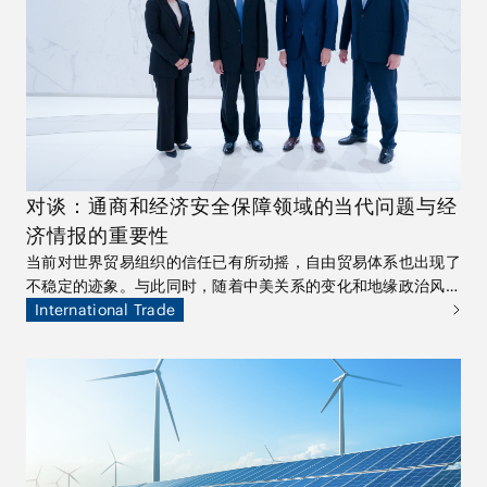
对谈：通商和经济安全保障领域的当代问题与经
济情报的重要性
当前对世界贸易组织的信任已有所动摇，自由贸易体系也出现了
不稳定的迹象。与此同时，随着中美关系的变化和地缘政治风险
的增加，经济安全保障正成为贸易问题中需要考虑的一个因素。
International Trade
在全球商业活动的不确定性日益增加之际，我们将继续根据综合
经济情报，为您提供与国际贸易和经济安全保障相关的全面深入
的咨询意见。