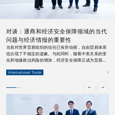
对谈：通商和经济安全保障领域的当代
问题与经济情报的重要性
能源转型法律服务：实践前沿
当前对世界贸易组织的信任已有所动摇，自由贸易体系
能源转型正在改变全球能源部门，是到2050年实现碳
也出现了不稳定的迹象。与此同时，随着中美关系的变
中和的重要过程。在本文中，我们将介绍本所的优势以
化和地缘政治风险的增加，经济安全保障正成为贸易问
及本所为能源转型相关项目和交易提供的广泛服务。此
题中需要考虑的一个因素。在全球商业活动的不确定性
外，今后还将发布一系列由具有前沿实践知识和经验的
International Trade
日益增加之际，我们将继续根据综合经济情报，为您提
律师开展的圆桌讨论，以深入探讨与能源转型相关的最
Energy and Natural Resources
供与国际贸易和经济安全保障相关的全面深入的咨询意
新热点话题。
见。