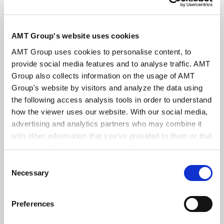
＜事前课题＆解说＞实战法务谈判培训【并购合
同篇・线上线下融合举办】
AMT Group's website uses cookies
2026.07.23
AMT Group uses cookies to personalise content, to
provide social media features and to analyse traffic. AMT
VIEW ALL
Group also collects information on the usage of AMT
Group's website by visitors and analyze the data using
PUBLICATIONS
出版物
the following access analysis tools in order to understand
how the viewer uses our website. With our social media,
advertising and analytics partners who may combine it
对所谓“轮班制”员工的雇佣管理注意事项的修改
with other information that you’ve provided to them or that
2026.07.31
they’ve collected from your use of their services.
Consent
Google Analytics, Google Search Console
Necessary
Selection
Google Analytics Terms of Service [
External link
]
美国司法部基于《企业自愿披露政策》
Google Privacy Policy [
External link
]
Preferences
（Corporate Enforcement and Voluntary
Marketo
2026.07.13
Self-Disclosure Policy）作出首个不起诉决定
Marketo Engage Disclaimer/Cookie Policy [
External