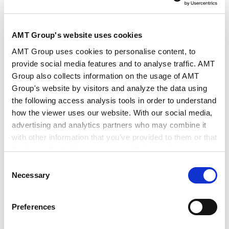
贸易
AMT Group's website uses cookies
AMT Group uses cookies to personalise content, to
provide social media features and to analyse traffic. AMT
Group also collects information on the usage of AMT
RELATED INSIGHTS
Group's website by visitors and analyze the data using
the following access analysis tools in order to understand
法务视野
how the viewer uses our website. With our social media,
advertising and analytics partners who may combine it
with other information that you’ve provided to them or that
they’ve collected from your use of their services.
SEMINARS
Consent
研讨会
Google Analytics, Google Search Console
Necessary
Selection
Google Analytics Terms of Service [
External link
]
Google Privacy Policy [
External link
]
陈述与保证保险基础和股权转让合同实务
Preferences
Marketo
2026.02.20
Marketo Engage Disclaimer/Cookie Policy [
External