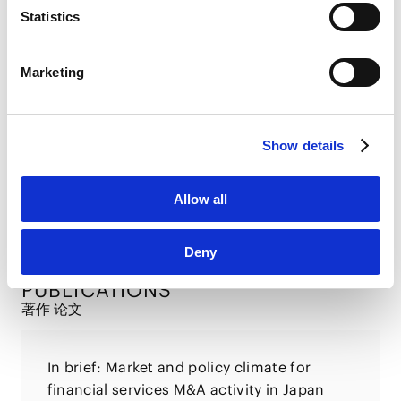
link
]
Statistics
LinkedIn
合作协议的关键条款和条件
LinkedIn Privacy Policy [
External link
]
2024.10.25
Marketing
HubSpot
HubSpot Privacy Policy [
External link
]
股东协议的主要条款与注意事项（全4回）
Show details
2023.05.30
Allow all
VIEW ALL
Deny
PUBLICATIONS
著作 论文
In brief: Market and policy climate for
financial services M&A activity in Japan