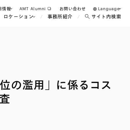
用情報
AMT Alumni
お問い合わせ
Language
ロケーション
事務所紹介
サイト内検索
日本語
護士採用
English
タッフ採用
中文(簡体)
バンコク
ロンドン
ジャカルタ
ブリュッセル
位の濫用」に係るコス
マレーシア
パリ
エンターテイン
事業再生・倒産
ホテル・レジャー・カジノ
アフリカ
査
国際通商および経済安全保
教育・人材
争法
障
アパレル
政府・地方公共団体・公的
海外法務
機関
マネジメント
サステナビリティ法務
FinTech