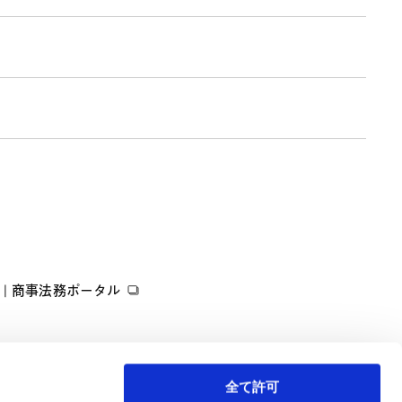
| 商事法務ポータル
全て許可