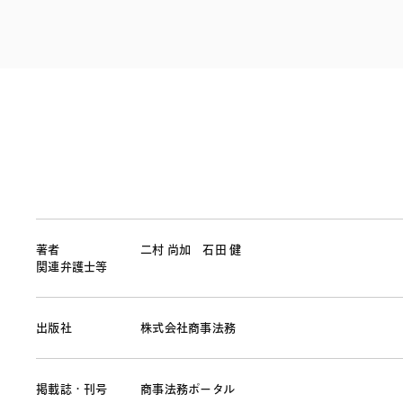
ファイナンス
その他金融
不動産
資源・エネルギ
プライベート・
アセットマネジ
著者
二村 尚加
石田 健
関連弁護士等
出版社
株式会社商事法務
掲載誌・刊号
商事法務ポータル