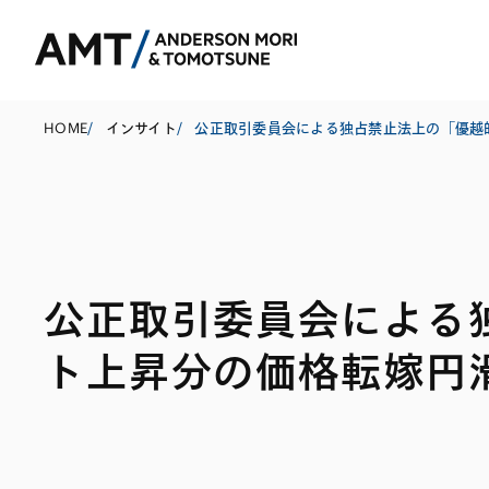
HOME
/
インサイト
/
東京
大阪
公正取引委員会による
名古屋
コーポレート
銀行
東アジア
ト上昇分の価格転嫁円
M&A等
証券
南アジア
規制当局対応・
保険
東南アジア
キャピタル・マ
信託