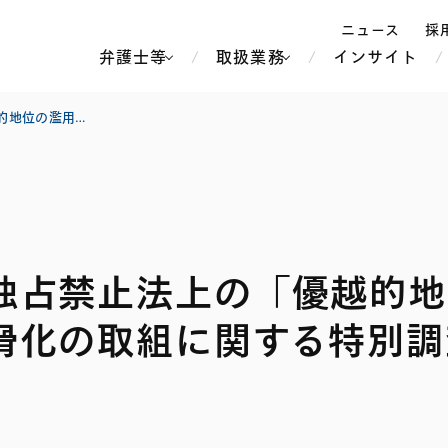
ニュース
採
弁護士等
取扱業務
インサイト
弁
公正取引委員会による独占禁止法上の「優越的地位の濫用」に係るコスト上昇分の価格転嫁円滑化の取組に関する特別調査
ス
北京
シンガポール
上海
ハノイ
独占禁止法上の「優越的地
香港
ホーチミン
人事・労務
不動産・REIT
オセアニア
メディア・
製紙
中南米
メント
滑化の取組に関する特別調
知的財産
運輸・物流
北米
食品・飲料
中東アジア
独禁法・競
危機管理
Tech／データ／IT・通信等
通信・メディア・エンター
ヨーロッパ
ブランド・
ロシア・CIS
テインメント
税務
ーケッツ
ライフサイエンス
鉄鋼・金属
情報産業・インターネッ
ウェルス・