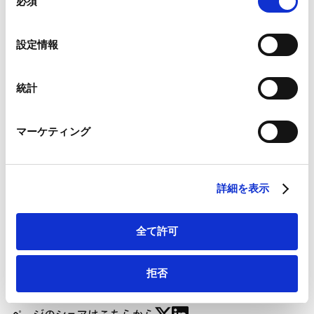
向―法制審議会会社法制部会第4回 議事概要―」が掲
必須
意
載されました。
の
Google Analytics、Google Search Console
選
Contents
設定情報
Google Analytics利用規約（
外部サイト
）
択
Ⅰ．第4回会議の開催
Googleプライバシーポリシー（
外部サイト
）
Ⅱ．「会議体」としての株主総会に関する規律の見直し
Marketo
統計
1. 見直しの背景
Marketo Engage免責事項/Cookieポリシー（
外部サイト
）
LinkedIn
2. 見直しの内容
マーケティング
LinkedIn プライバシーポリシー（
外部サイト
）
Ⅲ．株主提案権に関する規律の見直し
HubSpot
1. 見直しの背景
HubSpot プライバシーポリシー（
外部サイト
）
2. 見直しの内容
詳細を表示
IV．その他の事項の見直し
Ⅴ．次回以降の会議の見通し
全て許可
拒否