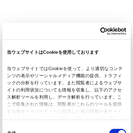
著者
佐賀 洋之
佐々木 萌
関連弁護士等
当ウェブサイトはCookieを使用しております
発行年月日
2025年8月27日
当ウェブサイトではCookieを使って、より適切なコンテ
ンツの表示やソーシャルメディア機能の提供、トラフィ
ックの分析を行っています。また閲覧者によるウェブサ
業務分野
コーポレート
企業法務一般
イトの利用状況についても情報を収集し、以下のアクセ
コーポレート・ガバナンス
株主総会
ス解析ツールを利用し、データ解析を行っています。こ
こで収集された情報は、閲覧者がこれらのツールを提供
する各サードパーティーに提供した他の情報や各サード
パーティーのサービスを使用した際に収集された情報と
ニュースレター【コーポレート】「会社法改正の最新動
組み合わされ、各サードパーティーによって使用される
同
ことがあります。