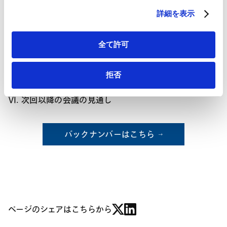
2. 株主提案権の行使期限の前倒しの可否
詳細を表示
3. 業務執行事項に係る定款変更に関する議案提出の制
限
Ⅴ. その他の見直し
全て許可
1. 調査者制度（会社法316条2項）の見直し
2. 株主総会の招集手続等に関する検査役の選任申立権
拒否
者に取締役等を加えることの可否
Ⅵ. 次回以降の会議の見通し
バックナンバーはこちら
ページのシェアはこちらから