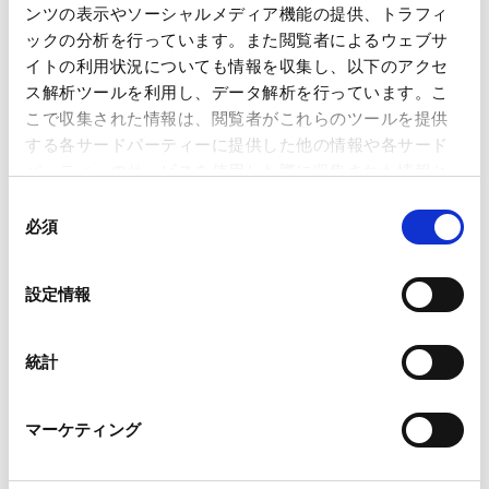
向―法制審議会会社法制部会第8回 議事詳細―」が掲
ンツの表示やソーシャルメディア機能の提供、トラフィ
載されました。
ックの分析を行っています。また閲覧者によるウェブサ
Contents
イトの利用状況についても情報を収集し、以下のアクセ
Ⅰ. 第8回会議の概要
ス解析ツールを利用し、データ解析を行っています。こ
こで収集された情報は、閲覧者がこれらのツールを提供
1. 議事の概要
する各サードパーティーに提供した他の情報や各サード
2. 部会資料の概要
パーティーのサービスを使用した際に収集された情報と
3. 参考資料の概要
組み合わされ、各サードパーティーによって使用される
同
Ⅱ. 第7回会議の積み残し事項：書面交付請求制度見直し
ことがあります。
必須
意
に関する規律
の
Ⅲ. 「会議体」としての株主総会に関する規律の見直し
Google Analytics、Google Search Console
選
設定情報
Google Analytics利用規約（
外部サイト
）
1. 事前の議決権の行使がされた場合における株主総会
択
Googleプライバシーポリシー（
外部サイト
）
の決議の合理化
Marketo
統計
2. 書面決議制度
Marketo Engage免責事項/Cookieポリシー（
外部サイト
）
3. キャッシュ・アウトの手続
LinkedIn
Ⅳ. 株主提案権に関する規律の見直し
マーケティング
LinkedIn プライバシーポリシー（
外部サイト
）
1. 株主提案権の行使要件
HubSpot
HubSpot プライバシーポリシー（
外部サイト
）