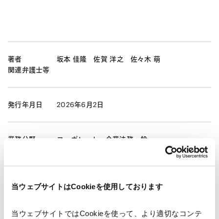
著者
坂本 佳隆
佐賀 洋之
佐々木 萌
関連弁護士等
発行年月日
2026年6月2日
業務分野
コーポレート
企業法務一般
コーポレート・ガバナンス
株主総会
当ウェブサイトはCookieを使用しております
ニュースレター【コーポレート】「会社法改正の最新動
当ウェブサイトではCookieを使って、より適切なコンテ