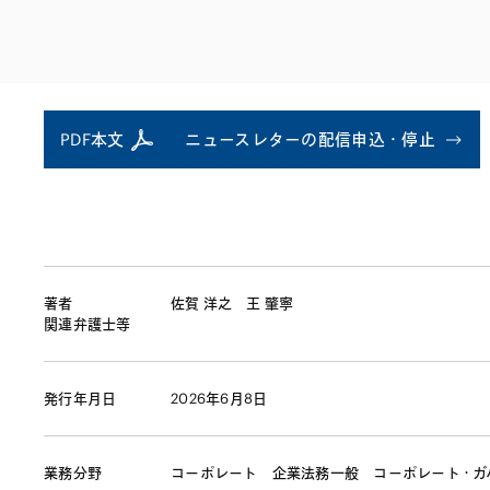
ファイナンス
その他金融
不動産
資源・エネルギ
プライベート・
アセットマネジ
PDF本文
ニュースレターの配信申込・停止
著者
佐賀 洋之
王 肇寧
関連弁護士等
発行年月日
2026年6月8日
業務分野
コーポレート
企業法務一般
コーポレート・ガ