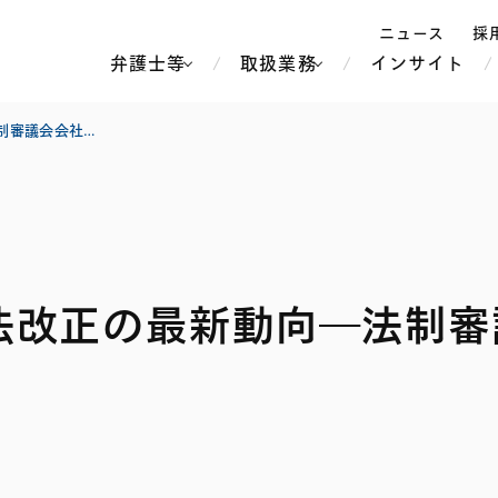
ニュース
採
弁護士等
取扱業務
インサイト
弁
【コーポレート】会社法改正の最新動向―法制審議会会社法制部会第13回 議事概要―
ス
北京
シンガポール
上海
ハノイ
法改正の最新動向―法制審
香港
ホーチミン
人事・労務
不動産・REIT
オセアニア
メディア・
製紙
中南米
メント
知的財産
運輸・物流
北米
食品・飲料
中東アジア
独禁法・競
危機管理
Tech／データ／IT・通信等
通信・メディア・エンター
ヨーロッパ
ブランド・
ロシア・CIS
テインメント
税務
ーケッツ
ライフサイエンス
鉄鋼・金属
情報産業・インターネッ
ウェルス・