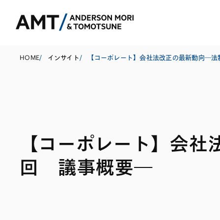
HOME
/
インサイト
/
東京
大阪
【コーポレート】会社
名古屋
コーポレート
銀行
東アジア
回 議事概要―
M&A等
証券
南アジア
規制当局対応・
保険
東南アジア
キャピタル・マ
信託