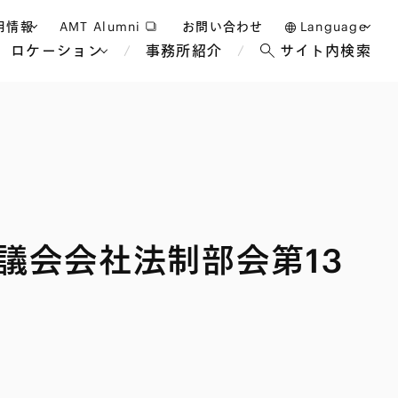
用情報
AMT Alumni
お問い合わせ
Language
ロケーション
事務所紹介
サイト内検索
日本語
護士採用
English
タッフ採用
中文(簡体)
バンコク
ロンドン
ジャカルタ
ブリュッセル
議会会社法制部会第13
マレーシア
パリ
エンターテイン
事業再生・倒産
ホテル・レジャー・カジノ
アフリカ
国際通商および経済安全保
教育・人材
争法
障
アパレル
政府・地方公共団体・公的
海外法務
機関
マネジメント
サステナビリティ法務
FinTech