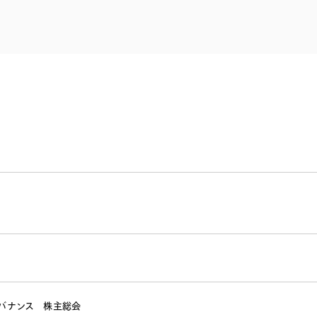
電子部品・
ト・セキュリティ
資源・エネ
ー
消費財・小
医療・製薬・ヘルスケア・
紛争解決
エクイティ
商社
ライフサイエンス・バイオ
メント
建設・土木
スポーツ
自動車・造船・機械
化学
バナンス
株主総会