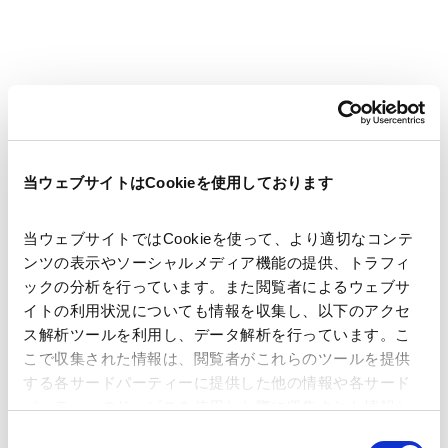
著者
西野 有紀
石田 健
二村 尚加
中野 雄介
関連弁護士等
当ウェブサイトはCookieを使用しております
発行年月日
2023年2月28日
当ウェブサイトではCookieを使って、より適切なコンテ
ンツの表示やソーシャルメディア機能の提供、トラフィ
業務分野
独禁法・競争法
ックの分析を行っています。また閲覧者によるウェブサ
私的独占・不公正な取引方法等独禁法事件対応
イトの利用状況についても情報を収集し、以下のアクセ
ス解析ツールを利用し、データ解析を行っています。こ
こで収集された情報は、閲覧者がこれらのツールを提供
産業分野
デジタル
する各サードパーティーに提供した他の情報や各サード
パーティーのサービスを使用した際に収集された情報と
組み合わされ、各サードパーティーによって使用される
同