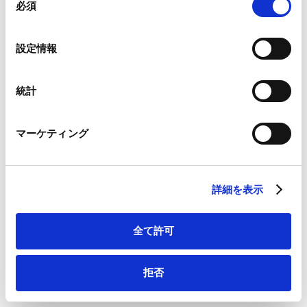
ことがあります。
必須
意
の
ニュースレター【独禁法・競争法】「COMPETITION
Google Analytics、Google Search Console
選
LAW LEGAL UPDATE（2023年2月号）」が掲載されまし
設定情報
Google Analytics利用規約（
外部サイト
）
択
た。
Googleプライバシーポリシー（
外部サイト
）
Marketo
Contents
統計
Marketo Engage免責事項/Cookieポリシー（
外部サイト
）
Ⅰ．「独占禁止法上の『優越的地位の濫用』に関する緊急
LinkedIn
調査の結果について」の公表
マーケティング
LinkedIn プライバシーポリシー（
外部サイト
）
Ⅱ．競争者に対する取引妨害に関する被疑行為について確
HubSpot
約計画が認定された事例
HubSpot プライバシーポリシー（
外部サイト
）
Ⅲ．2022年8月以降に執筆した独占禁止法に関する主な論
詳細を表示
文・書籍のご紹介
Ⅳ．事務所News（受賞歴）
全て許可
拒否