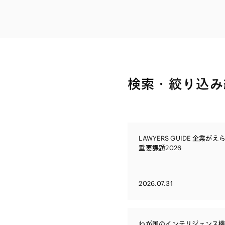
ファイナンス
その他金融
不動産
資源・エネルギ
プライベート・
アセットマネジ
検索・絞り込み
LAWYERS GUIDE 企業が
重要課題2026
2026.07.31
わが国のインテリジェンス