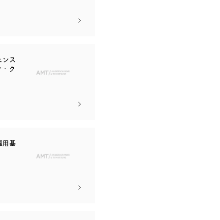
ェンス
ィ・ク
運用基