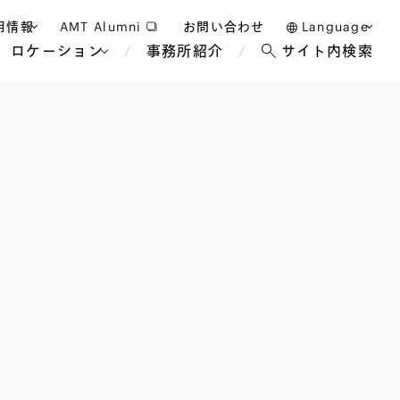
用情報
AMT Alumni
お問い合わせ
Language
ロケーション
事務所紹介
サイト内検索
日本語
護士採用
English
タッフ採用
中文(簡体)
バンコク
ロンドン
ジャカルタ
ブリュッセル
マレーシア
パリ
エンターテイン
事業再生・倒産
ホテル・レジャー・カジノ
アフリカ
国際通商および経済安全保
教育・人材
争法
障
アパレル
政府・地方公共団体・公的
海外法務
機関
マネジメント
サステナビリティ法務
FinTech