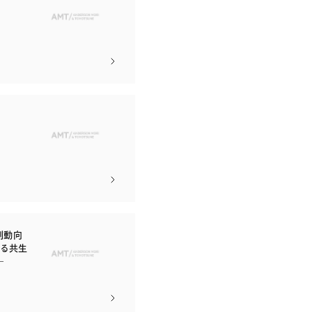
制動向
ある共生
―