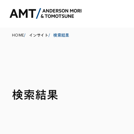
HOME
/
インサイト
/
検索結果
東京
大阪
名古屋
コーポレート
銀行
東アジア
検索結果
M&A等
証券
南アジア
規制当局対応・
保険
東南アジア
キャピタル・マ
信託