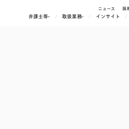
ニュース
採
弁護士等
取扱業務
インサイト
弁
ス
北京
シンガポール
上海
ハノイ
香港
ホーチミン
人事・労務
不動産・REIT
オセアニア
メディア・
製紙
中南米
メント
知的財産
運輸・物流
北米
食品・飲料
中東アジア
独禁法・競
危機管理
Tech／データ／IT・通信等
通信・メディア・エンター
ヨーロッパ
ブランド・
ロシア・CIS
テインメント
税務
ーケッツ
ライフサイエンス
鉄鋼・金属
情報産業・インターネッ
ウェルス・