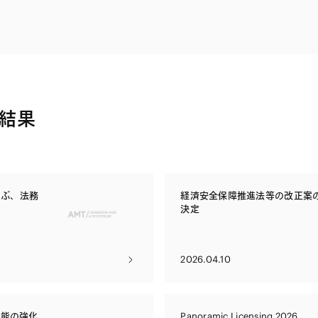
電子部品・
ト・セキュリティ
資源・エネ
ー
消費財・小
医療・製薬・ヘルスケア・
紛争解決
エクイティ
商社
ライフサイエンス・バイオ
メント
建設・土木
スポーツ
結果
自動車・造船・機械
化学
えらぶ、法務
経済安全保障推進法等の改正案
決定
2026.04.10
機能の強化
Panoramic Licensing 2026