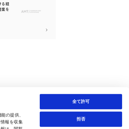
ける経
書案を
全て許可
機能の提供、
拒否
も情報を収集
情報は、閲覧