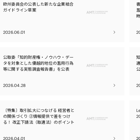
電子部品・
欧州委員会の公表した新たな企業結合
ト・セキュリティ
資源・エネ
ガイドライン草案
ー
消費財・小
医療・製薬・ヘルスケア・
紛争解決
エクイティ
商社
ライフサイエンス・バイオ
2026.06.01
2
メント
建設・土木
スポーツ
自動車・造船・機械
公取委「知的財産権・ノウハウ・デー
化学
タを対象とした優越的地位の濫用行為
等に関する実態調査報告書」を公表
2026.04.28
2
〔特集〕取引拡大につなげる 経営者と
L
の関係づくり ②情報提供で差をつけ
2
る！ 改正下請法（取適法）のポイント
2026.04.01
2