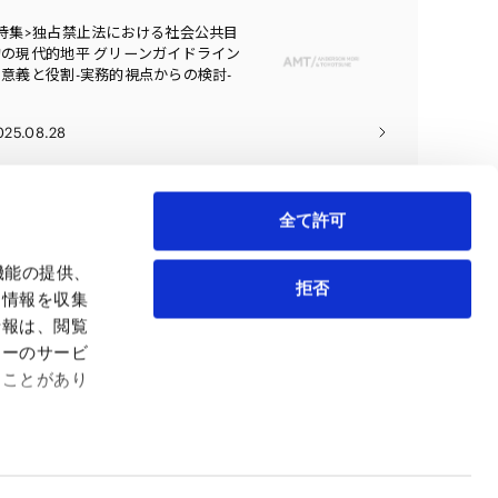
<特集>独占禁止法における社会公共目
的の現代的地平 グリーンガイドライン
の意義と役割-実務的視点からの検討-
025.08.28
全て許可
機能の提供、
拒否
も情報を収集
情報は、閲覧
弁護士等
サイトマップ
ィーのサービ
取扱業務
利用条件
ることがあり
インサイト
プライバシー・ポリシー
事務所紹介
欧州諸国のデータ主体向けプライバシーポリシー
ロケーション
クッキーポリシー
お問い合わせ
なりすましへのご注意
利益相反案件の取り扱いについて