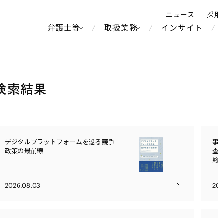
ニュース
採
弁護士等
取扱業務
インサイト
弁
ス
検索結果
北京
シンガポール
上海
ハノイ
香港
ホーチミン
デジタルプラットフォームを巡る競争
不動産・REIT
製紙
人事・労務
オセアニア
メディア・
中南米
政策の最前線
メント
運輸・物流
食品・飲料
知的財産
北米
中東アジア
独禁法・競
通信・メディア・エンター
ブランド・
危機管理
Tech／データ／IT・通信等
ヨーロッパ
ロシア・CIS
2026.08.03
2
テインメント
税務
鉄鋼・金属
ーケッツ
ライフサイエンス
情報産業・インターネッ
ウェルス・