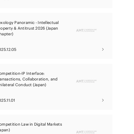
exology Panoramic - Intellectual
roperty & Antitrust 2026 (Japan
hapter)
025.12.05
ompetition-IP Interface:
ransactions, Collaboration, and
nilateral Conduct (Japan)
025.11.01
ompetition Law in Digital Markets
Japan)