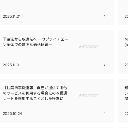
2025.11.01
2
下請法から取適法へ ―サプライチェー
M
ン全体での適正な価格転嫁―
(
2025.11.01
2
［独禁法事例速報］自己が提供する他
のサービスを利用する場合にのみ優遇
レートを適用することとした行為につ
いて確約計画が認定された事例（公取
委令和7・7・22発表）
2025.10.24
2