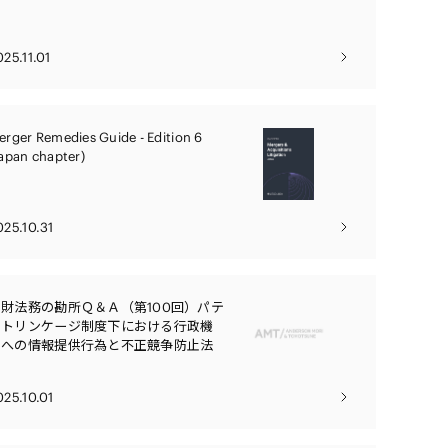
025.11.01
erger Remedies Guide - Edition 6
Japan chapter)
025.10.31
知財法務の勘所Ｑ＆Ａ（第100回）パテ
ントリンケージ制度下における行政機
関への情報提供行為と不正競争防止法
025.10.01