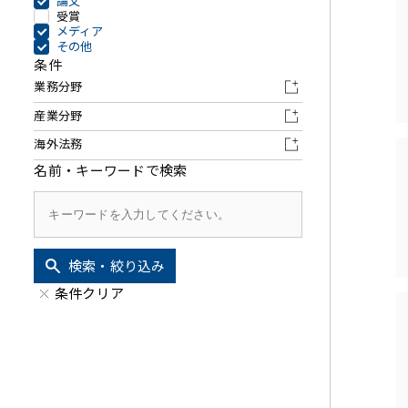
その他金融
ファイナンス
論文
受賞
メディア
資源・エネルギ
不動産
その他
条件
プライベート・
業務分野
アセットマネジ
産業分野
海外法務
名前・キーワードで検索
検索・絞り込み
条件クリア