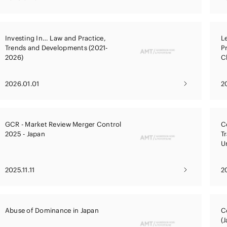
Investing In… Law and Practice,
L
Trends and Developments (2021-
P
2026)
C
2026.01.01
2
GCR - Market Review Merger Control
C
2025 - Japan
T
U
2025.11.11
2
Abuse of Dominance in Japan
C
(