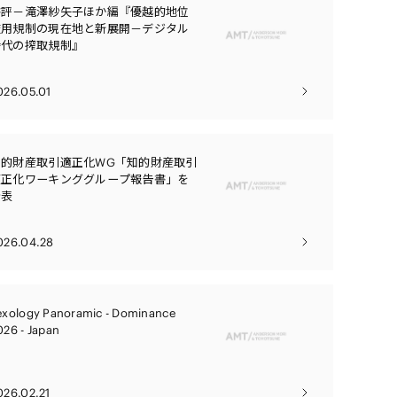
電子機器
書評－滝澤紗矢子ほか編『優越的地位
デジタル
ルギー
濫用規制の現在地と新展開－デジタル
売
時代の搾取規制』
航空・宇宙
026.05.01
AI・テクノロジー
・インフラ
知的財産取引適正化WG「知的財産取引
適正化ワーキンググループ報告書」を
公表
026.04.28
exology Panoramic - Dominance
026 - Japan
026.02.21