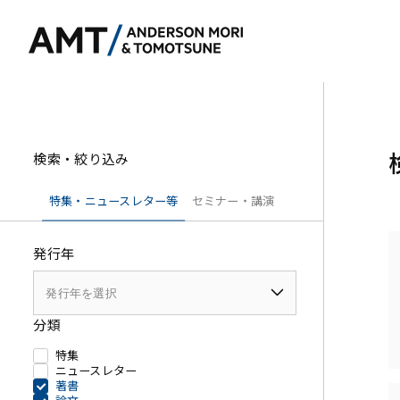
検索・絞り込み
東京
特集・ニュースレター等
セミナー・講演
大阪
発行年
名古屋
銀行
コーポレート
東アジア
証券
M&A等
南アジア
分類
保険
規制当局対応・
東南アジア
特集
信託
キャピタル・マ
ニュースレター
著書