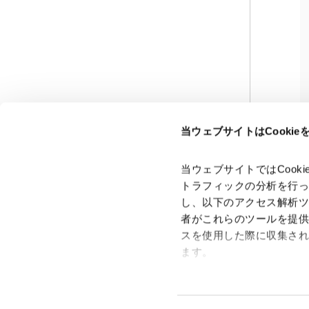
当ウェブサイトはCooki
当ウェブサイトではCoo
トラフィックの分析を行
し、以下のアクセス解析
者がこれらのツールを提
スを使用した際に収集さ
「アンダーソン・毛利・友常法律事務所」は、アンダーソ
ン・毛利・友常法律事務所外国法共同事業および弁護士法人
ます。
アンダーソン・毛利・友常法律事務所を含むグループの総称
として使用しております。
Google Analytics、Google
Google Analytics利用規