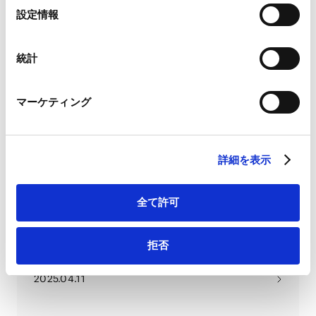
Google Analytics、Google Search Console
選
Mid-Year Conference
設定情報
Google Analytics利用規約（
外部サイト
）
2025.06.12
択
Googleプライバシーポリシー（
外部サイト
）
Marketo
統計
Marketo Engage免責事項/Cookieポリシー（
外部サイト
）
独占禁止法および下請法規制の動向と企業が取るべき
LinkedIn
リスク対応手続き
マーケティング
2025.05.28
LinkedIn プライバシーポリシー（
外部サイト
）
HubSpot
HubSpot プライバシーポリシー（
外部サイト
）
Overlap of Competition Law with Data and Digital
詳細を表示
ecosystem – a general overview / The Inter-Pacific
Bar Association (IPBA)
2025.04.24
全て許可
拒否
M&A EU Regulatory Update and Trends in EU Trade
and Sanctions
2025.04.11