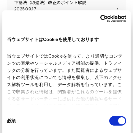
下請法（取適法）改正のポイント解説
2025.09.17
独禁法有事対応の基本と実務上の留意点
2025.08.28
当ウェブサイトはCookieを使用しております
当ウェブサイトではCookieを使って、より適切なコンテ
独占禁止法および下請法規制等の動向
2025.07.25
ンツの表示やソーシャルメディア機能の提供、トラフィ
ックの分析を行っています。また閲覧者によるウェブサ
イトの利用状況についても情報を収集し、以下のアクセ
"Exploitative abuse of dominance and bargaining
ス解析ツールを利用し、データ解析を行っています。こ
power" at the IBA Competition Mid-Year
こで収集された情報は、閲覧者がこれらのツールを提供
Conference
する各サードパーティーに提供した他の情報や各サード
2025.06.13
パーティーのサービスを使用した際に収集された情報と
組み合わされ、各サードパーティーによって使用される
同
ことがあります。
必須
意
Ctrl + Regulate + Delete? Antitrust in the AI era /
の
IBA Antitrust Section, 19th Annual IBA Competition