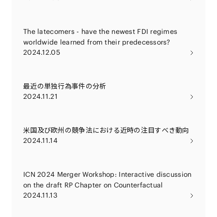
The latecomers - have the newest FDI regimes
worldwide learned from their predecessors?
2024.12.05
最近の単独行為事件の分析
2024.11.21
米国及び欧州の競争法における近時の注目すべき動向
2024.11.14
ICN 2024 Merger Workshop: Interactive discussion
on the draft RP Chapter on Counterfactual
2024.11.13