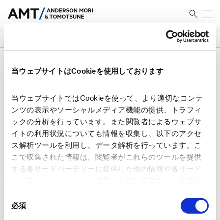
SEARCH
検索結果
当ウェブサイトはCookieを使用しております
当ウェブサイトではCookieを使って、より適切なコンテ
ンツの表示やソーシャルメディア機能の提供、トラフィ
ックの分析を行っています。また閲覧者によるウェブサ
事例で読み解く同意なき買収提案
イトの利用状況についても情報を収集し、以下のアクセ
～監査役等の留意点とともに～第
ス解析ツールを利用し、データ解析を行っています。こ
12回（最終回） その他の買収提案
こで収集された情報は、閲覧者がこれらのツールを提供
事例
2026.07.25
する各サードパーティーに提供した他の情報や各サード
パーティーのサービスを使用した際に収集された情報と
組み合わされ、各サードパーティーによって使用される
同
裁判所の「創造的解釈」を防ぐた
ことがあります。
必須
めに
意
の