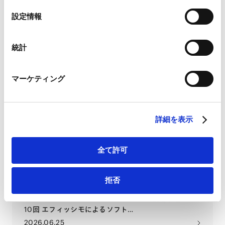
Google Analytics、Google Search Console
2026.06.30
選
設定情報
Google Analytics利用規約（
外部サイト
）
択
Googleプライバシーポリシー（
外部サイト
）
Marketo
事例で読み解く同意なき買収提案
統計
Marketo Engage免責事項/Cookieポリシー（
外部サイト
）
～監査役等の留意点とともに～ 第
11回 JALによるAGPに対する買収
LinkedIn
マーケティング
提案
LinkedIn プライバシーポリシー（
外部サイト
）
2026.06.25
HubSpot
HubSpot プライバシーポリシー（
外部サイト
）
Lexology Panoramic:
詳細を表示
Construction 2027 (Japan
Chapter)
全て許可
2026.06.25
拒否
事例で読み解く同意なき買収提案
～監査役等の留意点とともに～ 第
10回 エフィッシモによるソフト
99に対する買収提案
2026.06.25