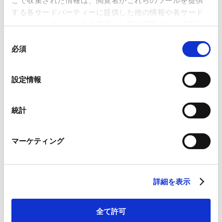
こで収集された情報は、閲覧者がこれらのツールを提供
2026年5月施行・金商法改正 (TOB規制・大量保有報
告書関連) の解説
する各サードパーティーに提供した他の情報や各サード
2026.03.30
パーティーのサービスを使用した際に収集された情報と
組み合わされ、各サードパーティーによって使用される
同
ことがあります。
必須
意
企業価値を高めるスタートアップ企業のM&A戦略と実
の
務
Google Analytics、Google Search Console
選
2026.03.18
設定情報
Google Analytics利用規約（
外部サイト
）
択
Googleプライバシーポリシー（
外部サイト
）
Marketo
統計
AMT通商・経済安全保障シリーズセミナー「日本企業
Marketo Engage免責事項/Cookieポリシー（
外部サイト
）
の法×経済安全保障を考える2026 ージレンマと戦略的
LinkedIn
対応ー」
マーケティング
LinkedIn プライバシーポリシー（
外部サイト
）
2026.03.11
HubSpot
HubSpot プライバシーポリシー（
外部サイト
）
「『稼ぐ力』を強化する取締役会5原則」の概要とこれ
詳細を表示
を踏まえた取締役会の高度化の在り方
2026.03.11
全て許可