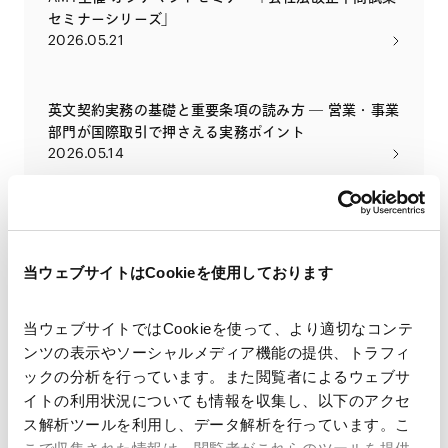
セミナーシリーズ」
2026.05.21
英文契約実務の基礎と重要条項の読み方 ― 営業・事業
部門が国際取引で押さえる実務ポイント
2026.05.14
会社法改正をめぐる動向〜会社法制の見直しに関する
中間試案の概要〜
2026.05.13
当ウェブサイトはCookieを使用しております
当ウェブサイトではCookieを使って、より適切なコンテ
コンプライアンス経営セミナー（役員・上級管理職向
ンツの表示やソーシャルメディア機能の提供、トラフィ
け研修）
ックの分析を行っています。また閲覧者によるウェブサ
2026.04.17
イトの利用状況についても情報を収集し、以下のアクセ
ス解析ツールを利用し、データ解析を行っています。こ