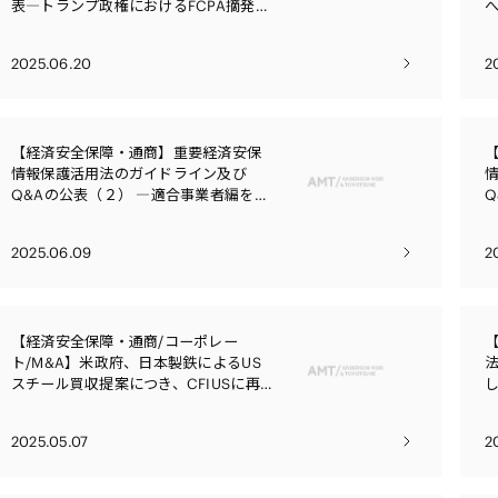
表―トランプ政権におけるFCPA摘発指
針―
2025.06.20
2
【経済安全保障・通商】重要経済安保
情報保護活用法のガイドライン及び
Q&Aの公表（２） ―適合事業者編を中
Q
心として―
2025.06.09
2
【経済安全保障・通商/コーポレー
ト/M&A】米政府、日本製鉄によるUS
スチール買収提案につき、CFIUSに再
審査を指示する大統領覚書
2025.05.07
2