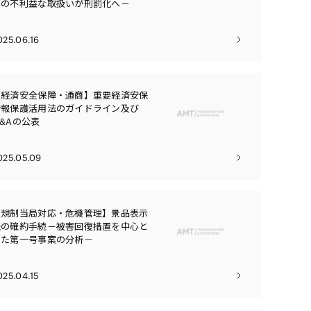
への不利益な取扱いが刑罰化へ－
025.06.16
【経済安全保障・通商】重要経済安保
情報保護活用法のガイドライン及び
&Aの公表
025.05.09
【規制当局対応・危機管理】景品表示
法の確約手続－被害回復措置を中心と
した第一号事案の分析－
025.04.15