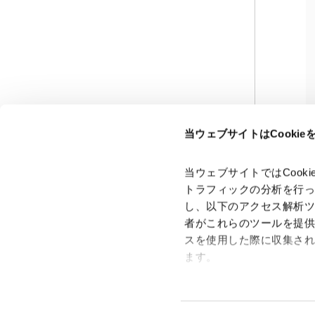
当ウェブサイトはCooki
当ウェブサイトではCoo
トラフィックの分析を行
し、以下のアクセス解析
者がこれらのツールを提
スを使用した際に収集さ
「アンダーソン・毛利・友常法律事務所」は、アンダーソ
ン・毛利・友常法律事務所外国法共同事業および弁護士法人
ます。
アンダーソン・毛利・友常法律事務所を含むグループの総称
として使用しております。
Google Analytics、Google
Google Analytics利用規