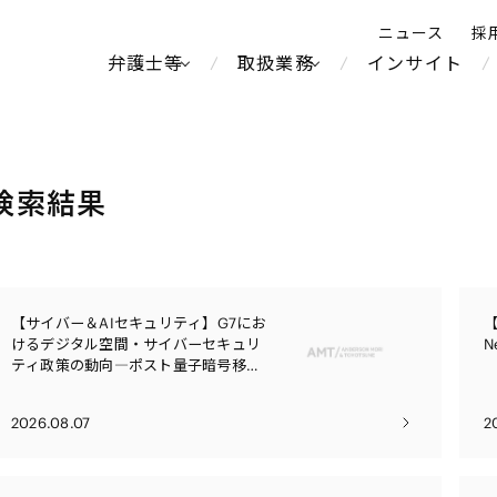
ニュース
採
弁護士等
取扱業務
インサイト
弁
ス
検索結果
北京
シンガポール
上海
ハノイ
香港
ホーチミン
【サイバー＆AIセキュリティ】G7にお
【
不動産・REIT
製紙
人事・労務
オセアニア
メディア・
中南米
けるデジタル空間・サイバーセキュリ
N
メント
ティ政策の動向―ポスト量子暗号移
運輸・物流
食品・飲料
知的財産
北米
中東アジア
行、サイバーセキュリティWG宣言、青
独禁法・競
少年保護―
通信・メディア・エンター
ブランド・
危機管理
Tech／データ／IT・通信等
ヨーロッパ
ロシア・CIS
2026.08.07
2
テインメント
税務
鉄鋼・金属
ーケッツ
ライフサイエンス
情報産業・インターネッ
ウェルス・