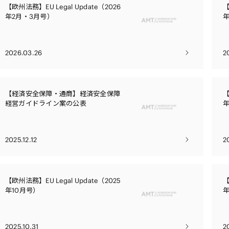
電子部品・
【欧州法務】EU Legal Update（2026
【
ト・セキュリティ
資源・エネ
年2月・3月号）
年
ー
消費財・小
医療・製薬・ヘルスケア・
紛争解決
エクイティ
商社
ライフサイエンス・バイオ
2026.03.26
2
メント
建設・土木
スポーツ
自動車・造船・機械
【経済安全保障・通商】経済安全保障
【
化学
経営ガイドライン案の公表
年
2025.12.12
2
【欧州法務】EU Legal Update（2025
【
年10月号）
2025.10.31
2