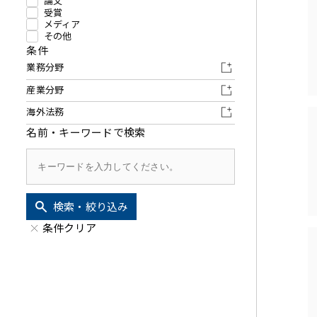
その他金融
ファイナンス
論文
受賞
メディア
資源・エネルギ
不動産
その他
条件
プライベート・
業務分野
アセットマネジ
産業分野
海外法務
名前・キーワードで検索
検索・絞り込み
条件クリア