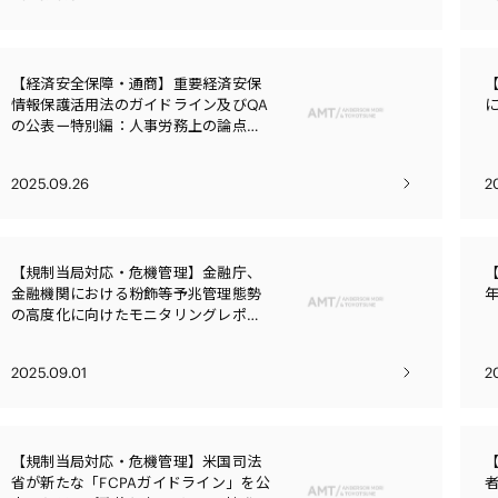
【経済安全保障・通商】重要経済安保
情報保護活用法のガイドライン及びQA
の公表ー特別編：人事労務上の論点を
中心としてー
2025.09.26
2
【規制当局対応・危機管理】金融庁、
【
金融機関における粉飾等予兆管理態勢
年
の高度化に向けたモニタリングレポー
ト（2025）を公表
2025.09.01
2
【規制当局対応・危機管理】米国司法
省が新たな「FCPAガイドライン」を公