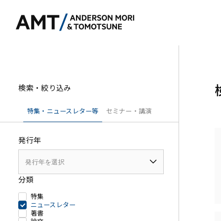
検索・絞り込み
東京
特集・ニュースレター等
セミナー・講演
大阪
発行年
名古屋
銀行
コーポレート
東アジア
証券
M&A等
南アジア
分類
保険
規制当局対応・
東南アジア
特集
信託
キャピタル・マ
ニュースレター
著書