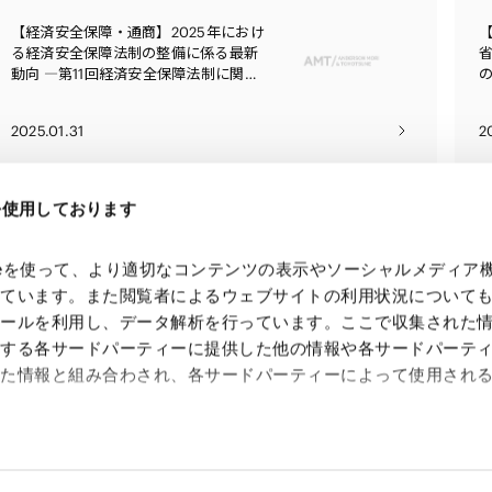
【経済安全保障・通商】2025年におけ
る経済安全保障法制の整備に係る最新
動向 ―第11回経済安全保障法制に関す
る有識者会議―
2025.01.31
2
eを使用しております
kieを使って、より適切なコンテンツの表示やソーシャルメディア
っています。また閲覧者によるウェブサイトの利用状況について
ツールを利用し、データ解析を行っています。ここで収集された
供する各サードパーティーに提供した他の情報や各サードパーテ
れた情報と組み合わされ、各サードパーティーによって使用され
 Search Console
約（
外部サイト
）