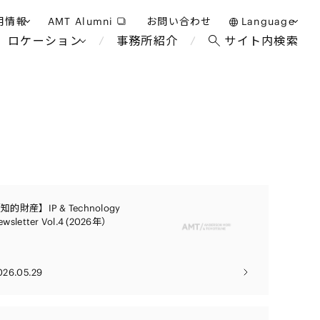
用情報
AMT Alumni
お問い合わせ
Language
ロケーション
事務所紹介
サイト内検索
日本語
護士採用
English
タッフ採用
中文(簡体)
バンコク
ロンドン
ジャカルタ
ブリュッセル
マレーシア
パリ
知的財産】IP & Technology
ホテル・レジャー・カジノ
エンターテイン
事業再生・倒産
アフリカ
ewsletter Vol.4 (2026年）
教育・人材
国際通商および経済安全保
争法
障
アパレル
政府・地方公共団体・公的
026.05.29
機関
海外法務
FinTech
マネジメント
サステナビリティ法務