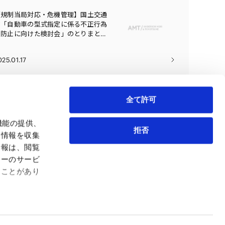
【規制当局対応・危機管理】国土交通
省「自動車の型式指定に係る不正行為
の防止に向けた検討会」のとりまとめ
の概要と今後の対応
025.01.17
全て許可
機能の提供、
拒否
も情報を収集
情報は、閲覧
弁護士等
サイトマップ
ィーのサービ
取扱業務
利用条件
ることがあり
インサイト
プライバシー・ポリシー
事務所紹介
欧州諸国のデータ主体向けプライバシーポリシー
ロケーション
クッキーポリシー
お問い合わせ
なりすましへのご注意
利益相反案件の取り扱いについて