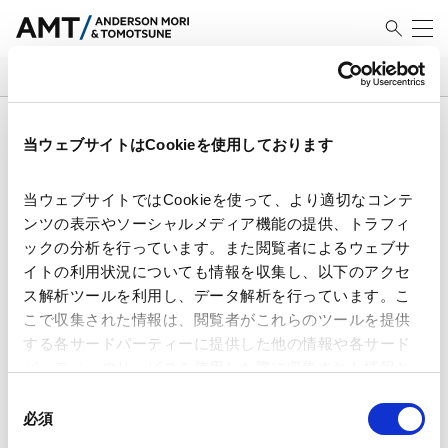
SEARCH
検索結果
当ウェブサイトはCookieを使用しております
当ウェブサイトではCookieを使って、より適切なコンテ
ンツの表示やソーシャルメディア機能の提供、トラフィ
ックの分析を行っています。また閲覧者によるウェブサ
【サイバー＆AIセキュリティ】G7
イトの利用状況についても情報を収集し、以下のアクセ
におけるデジタル空間・サイバー
ス解析ツールを利用し、データ解析を行っています。こ
セキュリティ政策の動向―ポスト
こで収集された情報は、閲覧者がこれらのツールを提供
量子暗号移行、サイバーセキュリ
2026.08.07
する各サードパーティーに提供した他の情報や各サード
ティWG宣言、青少年保護―
パーティーのサービスを使用した際に収集された情報と
組み合わされ、各サードパーティーによって使用される
同
【紛争解決】2026 年 6 月 ICC 仲
ことがあります。
必須
裁規則改正
意
の