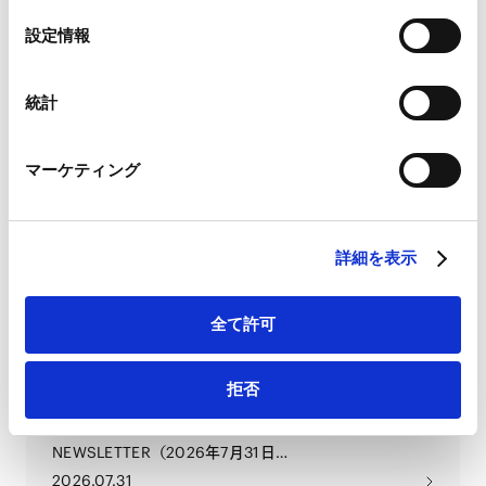
Google Analytics、Google Search Console
2026.08.07
選
設定情報
Google Analytics利用規約（
外部サイト
）
択
Googleプライバシーポリシー（
外部サイト
）
Marketo
【知的財産】IP & Technology
統計
Marketo Engage免責事項/Cookieポリシー（
外部サイト
）
Newsletter Vol.7（2026年）
LinkedIn
マーケティング
LinkedIn プライバシーポリシー（
外部サイト
）
2026.08.05
HubSpot
HubSpot プライバシーポリシー（
外部サイト
）
【ライフサイエンス】Life
詳細を表示
Science Newsletter 2026年7月号
全て許可
2026.07.31
拒否
【独禁法・競争法】
COMPETITION
NEWSLETTER（2026年7月31日
号）
2026.07.31