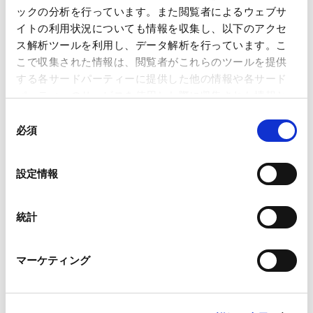
ックの分析を行っています。また閲覧者によるウェブサ
2026.09.01
もに、実務への影響や留意点について解説いたします
イトの利用状況についても情報を収集し、以下のアクセ
～
ス解析ツールを利用し、データ解析を行っています。こ
こで収集された情報は、閲覧者がこれらのツールを提供
ＬＮＧ ＳＰＡ実務入門―主要条項と契約交渉のポイン
ト ～上流開発事業との関係性を踏まえて～
する各サードパーティーに提供した他の情報や各サード
2026.08.26
パーティーのサービスを使用した際に収集された情報と
組み合わされ、各サードパーティーによって使用される
同
ことがあります。
必須
意
PEファンド案件を読み解くM&A法務 〜買収スキーム・
の
契約交渉・LBOファイナンスの重要論点を徹底解説〜
Google Analytics、Google Search Console
選
2026.08.18
設定情報
Google Analytics利用規約（
外部サイト
）
択
Googleプライバシーポリシー（
外部サイト
）
Marketo
統計
水素・アンモニア関連プロジェクトの組成に向けて -
Marketo Engage免責事項/Cookieポリシー（
外部サイト
）
長期脱炭素電源オークション向け予備審査の導入を踏
LinkedIn
まえて
マーケティング
LinkedIn プライバシーポリシー（
外部サイト
）
2026.08.06
HubSpot
HubSpot プライバシーポリシー（
外部サイト
）