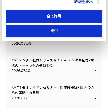
海外財団を巡る課税問題の検討 ―東京高判令和８年４
詳細を表示
月１４日を題材としてー
2026.08.04
全て許可
カーボンニュートラル時代の新規制を読み解く：CCS
拒否
事業法の重要論点総点検 〜本年5月の施行に備え、許
認可・権利設計・損害賠償まで、実務で問われる論点
2026.08.03
を徹底解説〜
AMTデジタル証券シリーズセミナー デジタル証券×株
式のトークン化の最新事情
2026.07.30
AMT主催オンラインセミナー「医療機器新規参入のた
めの薬機法の基礎」
2026.07.27