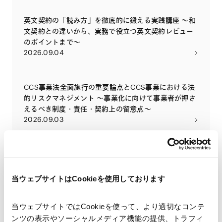
英文契約の「読み方」を徹底的に鍛える実践講座 〜和
文契約との違いから、実務で役立つ英文契約レビュー
のポイントまで〜
2026.09.04
CCS事業法全面施行の重要論点とCCS事業における法
的リスクマネジメント ～事業化に向けて事業者が押さ
えるべき制度・責任・契約上の留意点～
2026.09.03
2026年金融商品取引法等の改正の法律実務への影響
2026.09.02
当ウェブサイトはCookieを使用しております
全面施行されたCCS事業法（二酸化炭素の貯留事業に
当ウェブサイトではCookieを使って、より適切なコンテ
関する法律）の概要と実務への影響 ～2026年5月に全
ンツの表示やソーシャルメディア機能の提供、トラフィ
面施行されたCCS事業法の目的を改めて解説するとと