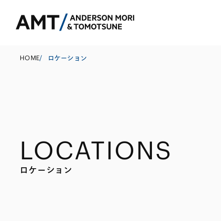
HOME
/
ロケーション
東京
大阪
LOCATIONS
名古屋
コーポレート
銀行
東アジア
M&A等
証券
南アジア
ロケーション
規制当局対応・
保険
東南アジア
キャピタル・マ
信託