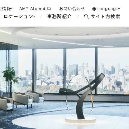
用情報
AMT Alumni
お問い合わせ
Language
ロケーション
事務所紹介
サイト内検索
日本語
護士採用
English
タッフ採用
中文(簡体)
バンコク
ロンドン
ジャカルタ
ブリュッセル
マレーシア
パリ
エンターテイン
事業再生・倒産
ホテル・レジャー・カジノ
アフリカ
国際通商および経済安全保
教育・人材
争法
障
アパレル
政府・地方公共団体・公的
海外法務
機関
マネジメント
サステナビリティ法務
FinTech