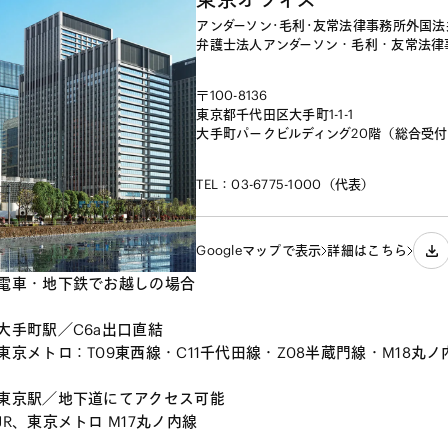
アンダーソン･毛利･友常法律事務所外国法
弁護士法人アンダーソン・毛利・友常法律
〒100-8136

東京都千代田区大手町1-1-1

大手町パークビルディング20階（総合受
TEL：03-6775-1000（代表）
Googleマップで表示
詳細はこちら
電車・地下鉄でお越しの場合
大手町駅／C6a出口直結
東京メトロ：T09東西線・C11千代田線・Z08半蔵門線・M18丸
東京駅／地下道にてアクセス可能
JR、東京メトロ M17丸ノ内線