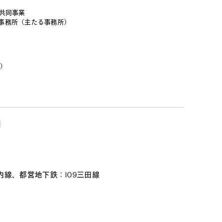
共同事業

事務所（主たる事務所）
付）
ノ内線、都営地下鉄：I09三田線