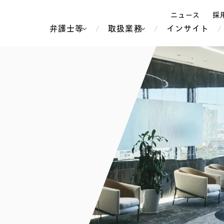
ニュース
採
弁護士等
取扱業務
インサイト
弁
ス
北京
シンガポール
上海
ハノイ
香港
ホーチミン
人事・労務
不動産・REIT
オセアニア
メディア・
製紙
中南米
メント
知的財産
運輸・物流
北米
食品・飲料
中東アジア
独禁法・競
危機管理
Tech／データ／IT・通信等
通信・メディア・エンター
ヨーロッパ
ブランド・
ロシア・CIS
テインメント
税務
ーケッツ
ライフサイエンス
鉄鋼・金属
情報産業・インターネッ
ウェルス・