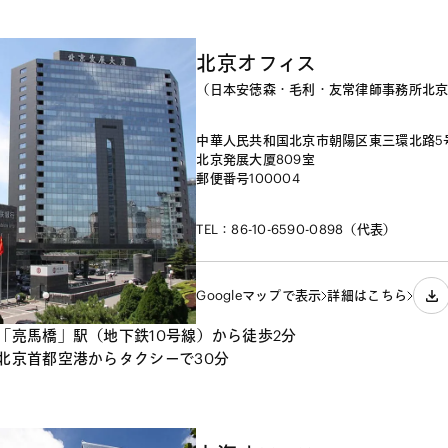
北京オフィス
（日本安徳森・毛利・友常律師事務所北
中華人民共和国北京市朝陽区東三環北路5号
北京発展大厦809室

郵便番号100004
TEL：86-10-6590-0898（代表）
Googleマップで表示
詳細はこちら
「亮馬橋」駅（地下鉄10号線）から徒歩2分
北京首都空港からタクシーで30分