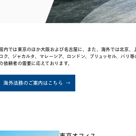
電子部品・
ト・セキュリティ
資源・エネ
ー
消費財・小
医療・製薬・ヘルスケア・
紛争解決
エクイティ
商社
ライフサイエンス・バイオ
メント
建設・土木
スポーツ
国内では東京のほか大阪および名古屋に、また、海外では北京、
自動車・造船・機械
コク、ジャカルタ、マレーシア、ロンドン、ブリュッセル、パリ等
化学
の依頼者の需要に応えております。
海外法務のご案内はこちら
東京オフィス