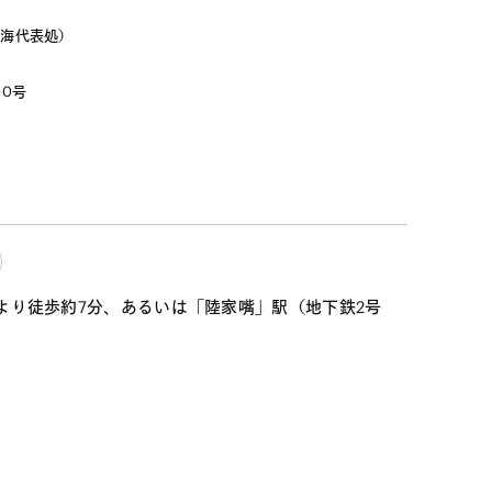
上海代表処）
0号

より徒歩約7分、あるいは「陸家嘴」駅（地下鉄2号