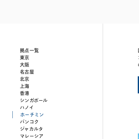
ファイナンス
その他金融
不動産
資源・エネルギ
プライベート・
アセットマネジ
拠点一覧
東京
大阪
名古屋
北京
上海
香港
シンガポール
ハノイ
ホーチミン
バンコク
ジャカルタ
マレーシア