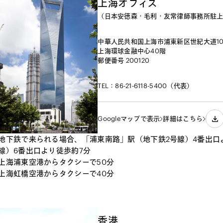
上海オフィス
（日本安徳森・毛利・友常律師事務所駐
中華人民共和国上海市浦東新区世紀大道10
上海環球金融中心40階

郵便番号 200120
TEL：86-21-6118-5400（代表）
Googleマップで表示
詳細はこちら
地下鉄で来られる場合、「浦東南路」駅（地下鉄2号線）4番出口
線）6番出口より徒歩約7分
上海浦東空港からタクシーで50分
上海虹橋空港からタクシーで40分
香港