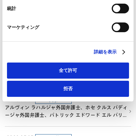
2026.06.12
受賞
Marketo
統計
ALB Japan Law Awards 2026
Marketo Engage免責事項/Cookieポリシー（
外部サイト
）
LinkedIn
マーケティング
LinkedIn プライバシーポリシー（
外部サイト
）
2026.06.05
公益活動
HubSpot
【DEI】ヘルスキーパー（企業内理療師）とのランチタ
HubSpot プライバシーポリシー（
外部サイト
）
イムセッションを開催しました
詳細を表示
2026.06.04
受賞
全て許可
IP STARS 2026
拒否
2026.06.01
人事
アルヴィン ラハルジャ外国弁護士、ホセ クルス パディ
ージャ外国弁護士、パトリック エドワード エル バリソ
ン外国弁護士が入所しました。