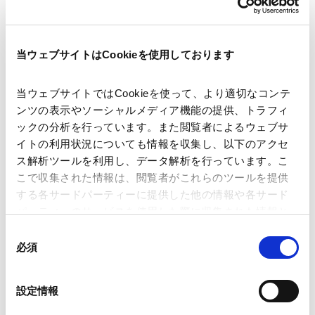
知的財産高等裁判所による第三者意見募集のお知らせ
（2026年9月30日まで）
当ウェブサイトはCookieを使用しております
2026.06.19
公益活動
当事務所が特別協賛しました「チャリティラン＆ウォー
当ウェブサイトではCookieを使って、より適切なコンテ
クDAN DAN RUN 2026」が開催されました。
ンツの表示やソーシャルメディア機能の提供、トラフィ
ックの分析を行っています。また閲覧者によるウェブサ
イトの利用状況についても情報を収集し、以下のアクセ
ス解析ツールを利用し、データ解析を行っています。こ
2026.06.19
受賞
こで収集された情報は、閲覧者がこれらのツールを提供
Hukumonline Practice Leader and Top 100
する各サードパーティーに提供した他の情報や各サード
Indonesian Law Firms Awards 2026
パーティーのサービスを使用した際に収集された情報と
組み合わされ、各サードパーティーによって使用される
同
ことがあります。
必須
2026.06.15
意
受賞
の
Lexology Index: M&A and Governance 2026
Google Analytics、Google Search Console
選
設定情報
Google Analytics利用規約（
外部サイト
）
択
Googleプライバシーポリシー（
外部サイト
）