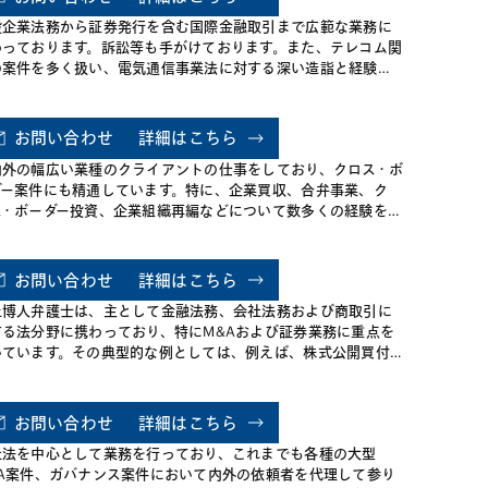
般企業法務から証券発行を含む国際金融取引まで広範な業務に
わっております。訴訟等も手がけております。また、テレコム関
の案件を多く扱い、電気通信事業法に対する深い造詣と経験を
しております。さらには、債務不履行に陥ったサムライ債の債
再編や社債権者集会の実務についても精通しております。2004
には財務省委嘱研究会である「集団行動条項を巡る国内法制上
お問い合わせ
詳細はこちら
論点に関する研究会」の常任委員を務めました。
内外の幅広い業種のクライアントの仕事をしており、クロス・ボ
ダー案件にも精通しています。特に、企業買収、合弁事業、ク
ス・ボーダー投資、企業組織再編などについて数多くの経験を
しています。ベンチャー企業に対するアドバイス、ベンチャ
・キャピタル・バイアウトファンド等のプライベート・エクイ
ィ・ファンドに対するアドバイスも数多く手がけています。ま
お問い合わせ
詳細はこちら
、雇用・労働関係の法務、一般企業法務、商取引案件も日常的
上博人弁護士は、主として金融法務、会社法務および商取引に
取り扱っています。
する法分野に携わっており、特にM&Aおよび証券業務に重点を
いています。その典型的な例としては、例えば、株式公開買付
に関する業務が挙げられますが、これについては、買主側で関
することが多く、また25年以上にわたり従事しております。ま
、コーポレート・ガバナンス関連の案件および法規制に係るア
お問い合わせ
詳細はこちら
バイスにくわえ、多くの国内およびクロス・ボーダーのシンジ
社法を中心として業務を行っており、これまでも各種の大型
ート・ローン、証券その他金融取引に関するアドバイスについ
&A案件、ガバナンス案件において内外の依頼者を代理して参り
豊富な経験を有しています。