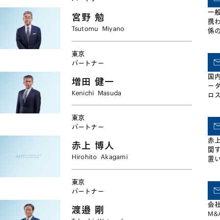
一
宮野
勉
携
Tsutomu
Miyano
係
有
務
東京
年
パートナー
の
国
増田
健一
ー
Kenichi
Masuda
ロ
有
ー
東京
テ
パートナー
た
赤
に
赤上
博人
関
Hirohito
Akagami
置
け
与
東京
た
パートナー
ド
会
ケ
渡邉
剛
M
て