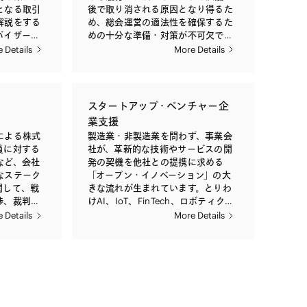
となる取引
後で取り消される原因となり得るた
解説をする
め、総会運営の適法性を確保するた
バイザーと
めの十分な準備・対策が不可欠で
す。また、
す。また、近年では、株主総会は経
 Details
More Details
入により、
営者と株主とのコミュニケーション
な内部統制
の場であると再認識され、株主の経
が求められ
営者に対する信頼を高める絶好の機
、社内の各
会となっております。当事務所は、
スタートアップ・ベンチャー企
態に合った
上場会社・非上場会社を問わず、招
業支援
について助
集通知作成やスケジューリングなど
による株式
製造業・非製造業を問わず、事業会
の株主総会の事前準備や、総会当日
員に対する
社が、革新的な技術やサービスの開
け、とりわ
の事務局支援を含め、株主総会の適
など、会社
発の契機を他社との提携に求める
外役員の選
法かつ妥当な運営をサポートしてお
なステーク
「オープン・イノベーション」の大
た、取締役
ります。招集通知などの英訳や総会
関して、戦
きな流れが生まれています。とりわ
実効性をど
議事録の作成も行います。
渉、裁判な
けAI、IoT、FinTech、ロボティク
いて各社に
に対して適
ス、宇宙開発等の最先端技術の分野
 Details
More Details
一方、経営
供します。
においては、スタートアップ企業や
積み重ねて
ベンチャー企業がイノベーションの
ておりま
担い手として注目されております。
会社のガバ
当事務所では、スタートアップ企
化に即し、
業・ベンチャー企業支援の豊富な実
サポート
績を生かし、創業者株主間の利害調
ましいコミ
整、会社の資本政策に関する助言、