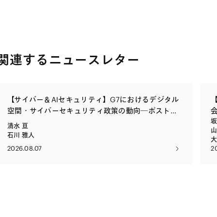
関連するニュースレター
【サイバー＆AIセキュリティ】G7におけるデジタル
空間・サイバーセキュリティ政策の動向―ポスト量
坂
子暗号移行、サイバーセキュリティWG宣言、青少
清水 亘
山
年保護―
石川 雅人
大
2026.08.07
2