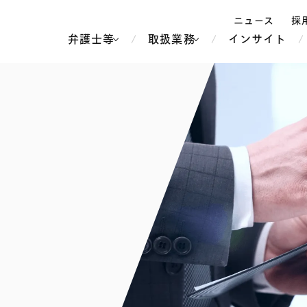
ニュース
採
弁護士等
取扱業務
インサイト
弁
ス
北京
シンガポール
上海
ハノイ
香港
ホーチミン
人事・労務
不動産・REIT
オセアニア
メディア・
製紙
中南米
メント
知的財産
運輸・物流
北米
食品・飲料
中東アジア
独禁法・競
危機管理
Tech／データ／IT・通信等
通信・メディア・エンター
ヨーロッパ
ブランド・
ロシア・CIS
テインメント
税務
ーケッツ
ライフサイエンス
鉄鋼・金属
情報産業・インターネッ
ウェルス・