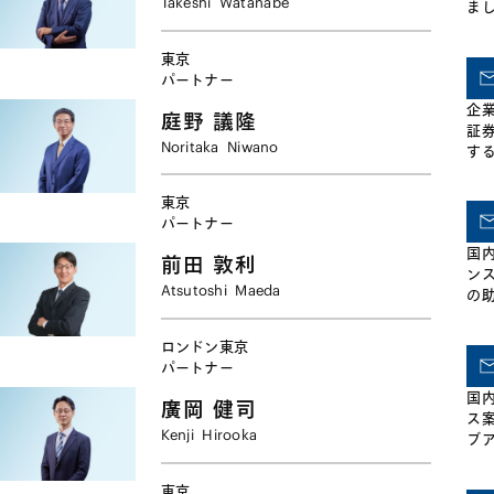
Takeshi
Watanabe
ま
フ
法
東京
し
パートナー
け
企
務
庭野
議隆
証
た
Noritaka
Niwano
す
関
東京
パートナー
国
前田
敦利
ン
Atsutoshi
Maeda
の
国
い
ロンドン
東京
内
パートナー
動
国
多
廣岡
健司
ス
Kenji
Hirooka
ブ
企
事
東京