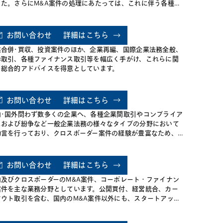
した。さらにM&A案件の処理にあたっては、これに伴う各種の
ァイナンシングにも関与し、金融商品取引法その他の金融関連
規にも精通しています。さらにM&Aをお手伝いした依頼者に対
ては、その後もきめ細かな法律サービスを提供することを心が
お問い合わせ
詳細はこちら
、その結果事業会社・金融機関を問わず、各種の会社の日常業
業合併･買収、投資案件のほか、企業再編、国際企業法務全般、
に関する法律問題についても幅広い経験を持っています。ま
券取引、各種ファイナンス取引等を幅広く手がけ、これらに関
、過去に中国にも留学した経験を生かし日本企業の中国進出に
る総合的アドバイスを得意としています。
連した法的アドバイスにも精力的に取り組んでいます。
お問い合わせ
詳細はこちら
内･国外問わず数多くの企業へ、各種企業間取引やコンプライア
スおよび紛争など一般企業法務の様々なタイプの分野において
助言を行っており、クロスボーダー案件の経験が豊富なため、
内クライアントに対し、海外当事者を相手方とする案件で幅広
範囲で法務サポートすることを得意としております。また、国
外の金融機関及びファンドに対し各種バンキング取引案件・不
お問い合わせ
詳細はこちら
産証券化案件や金融規制等にかかる助言などの金融法務案件も
内及びクロスボーダーのM&A案件、コーポレート・ファイナン
数取扱っております。
案件を主な業務分野としています。公開買付、経営統合、カー
アウト取引を含む、国内のM&A案件以外にも、スタートアップ
業投資、知財契約取引、海外企業買収、海外現地企業との合弁
業の設立、多国籍にまたがるビジネスの立ち上げ、リスク管理