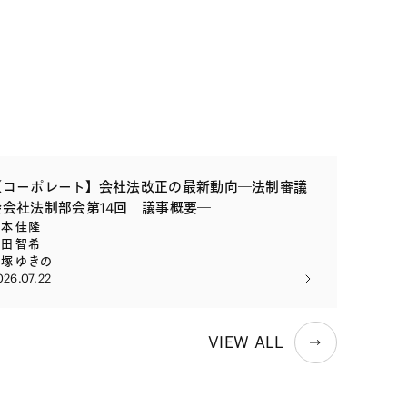
【コーポレート】会社法改正の最新動向―法制審議
会会社法制部会第14回 議事概要―
本 佳隆
田 智希
塚 ゆきの
026.07.22
VIEW ALL