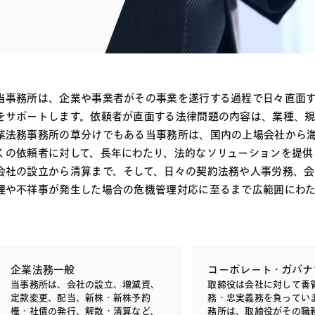
電子部品・
ト・セキュリティ
資源・エネ
ー
消費財・小
医療・製薬・ヘルスケア・
紛争解決
エクイティ
商社
ライフサイエンス・バイオ
メント
建設・土木
スポーツ
当事務所は、企業や事業者がその事業を遂行する過程で日々直面
自動車・造船・機械
をサポートします。依頼者が直面する法律問題の内容は、業種、
業法務事務所の草分けでもある当事務所は、国内の上場会社から
化学
くの依頼者に対して、長年にわたり、法的なソリューションを提供
会社の設立から清算まで、そして、日々の契約法務や人事労務、
理や不祥事が発生した場合の危機管理対応に至るまで広範囲にわ
企業法務一般
コーポレート・ガバナ
当事務所は、会社の設立、増減資、
取締役は会社に対して善
定款変更、配当、新株・新株予約
務・忠実義務を負ってい
権・社債の発行、解散・清算など、
務所は、取締役がその職