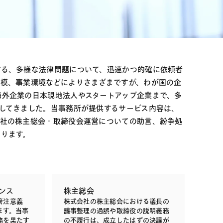
電子機器
ルギー
デジタル
売
航空・宇宙
AI・テクノロジー
・インフラ
する、多様な法律問題について、迅速かつ的確に依頼者
規模、事業環境などによりさまざまですが、わが国の企
海外企業の日本現地法人やスタートアップ企業まで、多
してきました。当事務所が提供するサービス内容は、
会社の株主総会・取締役会運営についての助言、紛争処
たります。
ンス
株主総会
管注意義
株式会社の株主総会における議長の
ます。当事
議事整理の過誤や取締役の説明義務
務を果たす
の不履行は、成立したはずの決議が