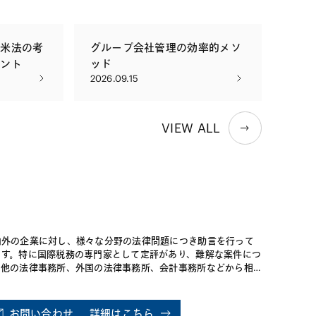
について豊
知財戦略の立案、特許出願のサポー
な助言を提
ト、投資契約・株主間契約の作成・
交渉支援、事業会社との間の業務提
英米法の考
グループ会社管理の効率的メソ
携の支援、人事労務管理のサポー
イント
ッド
ト、新規株式公開（IPO）やM&Aに
2026.09.15
よる創業者エグジットに関する助言
など、企業のステージに応じて必要
とされるあらゆる法律分野における
総合的な助言を提供し、企業の成長
VIEW ALL
を支援します。中国や英語圏の投資
家から資金調達する場合などには、
多言語でのサポートが可能です。
内外の企業に対し、様々な分野の法律問題につき助言を行って
ます。特に国際税務の専門家として定評があり、難解な案件につ
、他の法律事務所、外国の法律事務所、会計事務所などから相
を受けることもしばしばあります。 公益法人やＮＰＯなどの案
も取り扱っています。
お問い合わせ
詳細はこちら