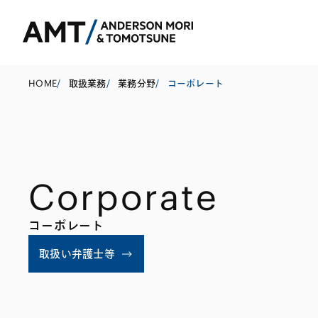
HOME
/
取扱業務
/
業務分野
/
コーポレート
東京
大阪
Corporate
名古屋
コーポレート
銀行
東アジア
コーポレート
M&A等
証券
南アジア
取扱い弁護士等
規制当局対応・
保険
東南アジア
キャピタル・マ
信託