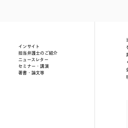
ファイナンス
その他金融
不動産
資源・エネルギ
プライベート・
アセットマネジ
インサイト
担当弁護士のご紹介
ニュースレター
セミナー・講演
著書・論文等