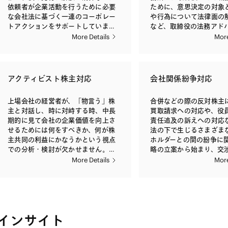
依頼者が企業活動を行うために必要
ために、意思決定の対象
な会社法に基づく一連のコーポレー
や行為について法律面の
トアクションをサポートしていま
など、取締役の法務アド
す。サポート内容には、プランニン
しての活動も行っていま
More Details
More
グ、ストラクチャリング、スケジュー
会社法やJ-SOX規制の導
リング、議事録などの必要書類の作
わが国の企業は、効果的
成、商業登記申請などが含まれま
システムを導入すること
す。英文対応、中文対応も可能で
ていますが、当事務所は
アクティビスト株主対応
会社関係紛争対応
す。 また、事業を行うに際しては、
種マニュアル作成や、実
仕入先や顧客との取引に際して締結
内部統制システムの構築
上場会社の経営者が、「物言う」株
合併などの際の反対株主
する契約のように、多様な場面で契
言しています。 近年のコーポレー
主と対話し、時に対峙する時、中長
買取請求への対応や、役
約書の作成が必要となります。適切
ト・ガバナンス改革を受
期的に見て会社の企業価値を向上さ
責任追及の訴えへの対応
な内容の契約書を締結することは、
け上場会社では、独立社
せるためには何をすべきか、何が株
法の下で生じるさまざま
将来の紛争や予期せぬコスト負担を
任が進んでおります。ま
主共同の利益にかなうかという視点
ホルダーとの間の紛争に
未然に防ぐことにつながります。当
会がその多様性や監督の
での分析・検討が欠かせません。ま
略の立案から始まり、交
事務所では、典型的な取引契約、売
のように確保するかにつ
た、金融商品取引法、会社法、取引
どの場面に応じ、依頼者
More Details
More
買契約、請負契約、業務委託契約を
おける工夫が求められる
所規則などが複雑に織り成す規制の
切なサポートと助言を提
はじめ、新しいタイプの取引や複雑
者が株主と適切な対話を
フレームワークに対する深い理解に
な取引を含め、あらゆる種類の契約
いくことが重視されてき
基づき、会社として、いつ、誰に、
書の作成・チェックを行うととも
す。当事務所では、上場
いかなる情報を、どのように発信す
に、契約相手方との交渉を支援いた
ナンスを取り巻く環境変
るかについての戦略を構築し、一貫
します。英文対応、中文対応も可能
取締役会の実務上の運営
インサイト
性をもって戦略を実行することによ
です。
や、経営者と株主との望
り、ステークホルダーの理解を得て