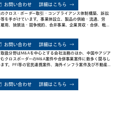
応等のサポートを行っています。
お問い合わせ
詳細はこちら
業のクロス・ボーダー取引・コンプライアンス体制構築、訴訟
件等を手がけています。事業体設立、製品の供給・流通、労
・雇用、独禁法・競争規約、合弁事業、企業買収・合併、戦略
提携、訴訟・仲裁等、中国で事業を行う日本企業等の外国企業
び日本で事業を行う中国企業をあらゆる面でサポートしていま
お問い合わせ
詳細はこちら
な取扱分野はM&Aを中心とする会社法務のほか、中国やアジア
含むクロスボーダーのM&A案件や合併事業案件に数多く関与し
います。PFI等の官民連携案件、海外インフラ案件及び不動産開
案件にも精通しています。危機管理案件の経験も豊富です。
お問い合わせ
詳細はこちら