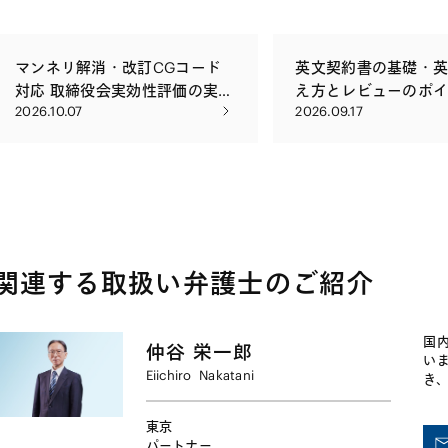
ュニケーションのあり方
いく必要があります。当事務所で
富な知見に基づく実際的
は、経営者による上記視点での分
供します。
析・検討、戦略の立案・執行を法的
マンネリ解消・改訂CGコード
英文契約書の基礎・
な観点からサポートするとともに、
対応 取締役会実効性評価の実務
え方とレビューのポ
実際的な助言を提供します。
2026.10.07
2026.09.17
上のポイント 〜実効的な取締役
会の運営や社外取締役・監査役
会等の評価の実務とともに〜
関連する取扱い弁護士のご紹介
国
仲谷
栄一郎
い
Eiichiro
Nakatani
き
談
件
東京
パートナー