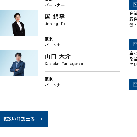
対
パートナー
企
屠
錦寧
案
Jinning
Tu
働
的
及
東京
す。
パートナー
主
山口
大介
を
Daisuke
Yamaguchi
て
発
東京
パートナー
取扱い弁護士等