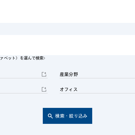
電子部品・
ト・セキュリティ
資源・エネ
ー
消費財・小
医療・製薬・ヘルスケア・
紛争解決
エクイティ
商社
ライフサイエンス・バイオ
メント
建設・土木
スポーツ
自動車・造船・機械
ファベット）を選んで検索
化学
産業分野
オフィス
検索・絞り込み