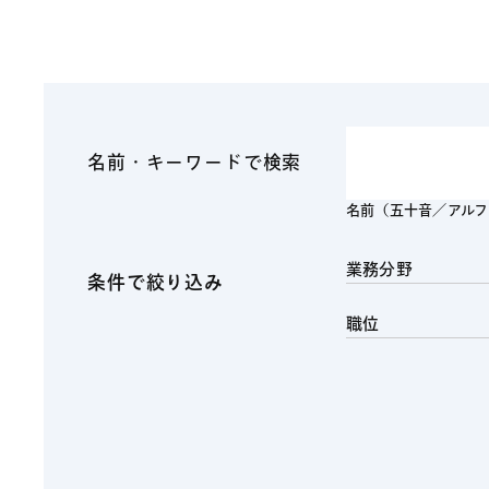
ファイナンス
その他金融
不動産
資源・エネルギ
プライベート・
アセットマネジ
名前・キーワードで検索
名前（五十音／アル
業務分野
条件で絞り込み
職位