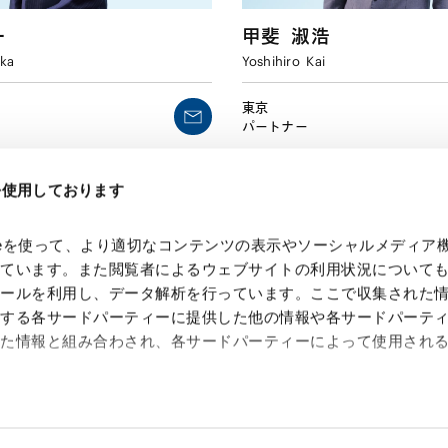
一
甲斐
淑浩
ka
Yoshihiro
Kai
東京
パートナー
eを使用しております
kieを使って、より適切なコンテンツの表示やソーシャルメディア
っています。また閲覧者によるウェブサイトの利用状況について
ツールを利用し、データ解析を行っています。ここで収集された
供する各サードパーティーに提供した他の情報や各サードパーテ
れた情報と組み合わされ、各サードパーティーによって使用され
 Search Console
約（
外部サイト
）