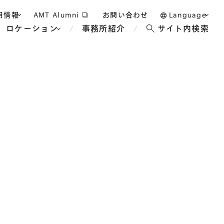
用情報
AMT Alumni
お問い合わせ
Language
ロケーション
事務所紹介
サイト内検索
日本語
護士採用
English
タッフ採用
中文(簡体)
バンコク
ロンドン
ジャカルタ
ブリュッセル
マレーシア
パリ
エンターテイン
事業再生・倒産
ホテル・レジャー・カジノ
アフリカ
国際通商および経済安全保
教育・人材
争法
障
アパレル
政府・地方公共団体・公的
海外法務
機関
マネジメント
サステナビリティ法務
FinTech