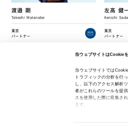
渡邉
剛
左髙
健
Takeshi
Watanabe
Kenichi
Sada
東京
東京
パートナー
パートナー
当ウェブサイトはCooki
当ウェブサイトではCoo
トラフィックの分析を行
し、以下のアクセス解析
者がこれらのツールを提
スを使用した際に収集さ
「アンダーソン・毛利・友常法律事務所」は、アンダーソ
ン・毛利・友常法律事務所外国法共同事業および弁護士法人
ます。
アンダーソン・毛利・友常法律事務所を含むグループの総称
として使用しております。
Google Analytics、Google
Google Analytics利用規