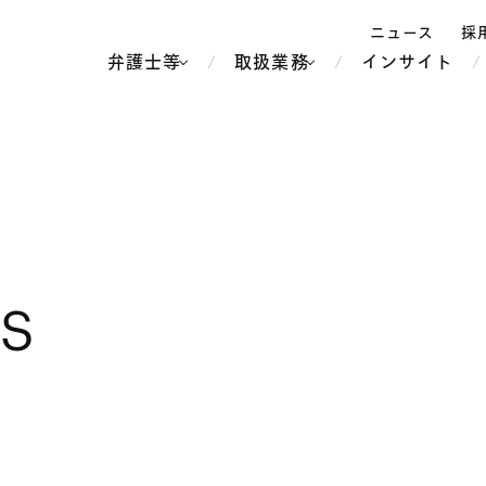
ニュース
採
弁護士等
取扱業務
インサイト
弁
ス
北京
シンガポール
上海
ハノイ
LS
香港
ホーチミン
人事・労務
不動産・REIT
オセアニア
メディア・
製紙
中南米
メント
知的財産
運輸・物流
北米
食品・飲料
中東アジア
独禁法・競
危機管理
Tech／データ／IT・通信等
通信・メディア・エンター
ヨーロッパ
ブランド・
ロシア・CIS
テインメント
税務
ーケッツ
ライフサイエンス
鉄鋼・金属
情報産業・インターネッ
ウェルス・