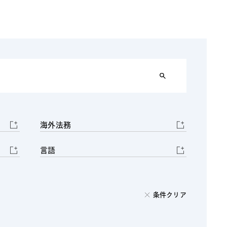
電子機器
ルギー
デジタル
売
航空・宇宙
AI・テクノロジー
・インフラ
海外法務
言語
条件クリア