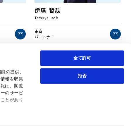
伊藤
哲哉
Tetsuya
Itoh
東京
パートナー
全て許可
機能の提供、
拒否
も情報を収集
情報は、閲覧
弁護士等
サイトマップ
ィーのサービ
取扱業務
利用条件
ることがあり
インサイト
プライバシー・ポリシー
事務所紹介
欧州諸国のデータ主体向けプライバシーポリシー
ロケーション
クッキーポリシー
お問い合わせ
なりすましへのご注意
利益相反案件の取り扱いについて