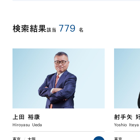
779
検索結果
該当
名
上田
裕康
射手矢
Hiroyasu
Ueda
Yoshio
Iteya
東京
/
大阪
東京