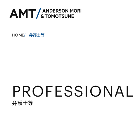
HOME
/
弁護士等
東京
大阪
PROFESSIONA
名古屋
コーポレート
銀行
東アジア
M&A等
証券
南アジア
弁護士等
規制当局対応・
保険
東南アジア
キャピタル・マ
信託