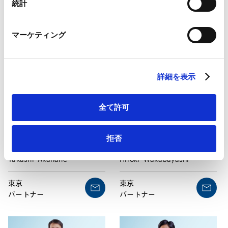
増田
健一
赤上
博人
Marketo
統計
Marketo Engage免責事項/Cookieポリシー（
外部サイト
）
Kenichi
Masuda
Hirohito
Akagami
LinkedIn
マーケティング
LinkedIn プライバシーポリシー（
外部サイト
）
東京
東京
パートナー
パートナー
HubSpot
HubSpot プライバシーポリシー（
外部サイト
）
詳細を表示
全て許可
拒否
若林
弘樹
赤羽
貴
Hiroki
Wakabayashi
Takashi
Akahane
東京
東京
パートナー
パートナー