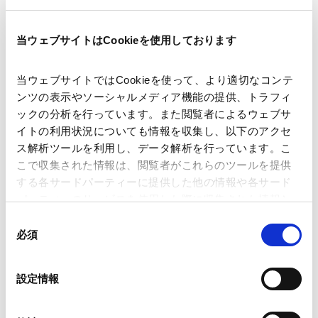
当ウェブサイトはCookieを使用しております
当ウェブサイトではCookieを使って、より適切なコンテ
ンツの表示やソーシャルメディア機能の提供、トラフィ
ックの分析を行っています。また閲覧者によるウェブサ
田中
収
宮野
勉
イトの利用状況についても情報を収集し、以下のアクセ
Osamu
Tanaka
Tsutomu
Miyano
ス解析ツールを利用し、データ解析を行っています。こ
こで収集された情報は、閲覧者がこれらのツールを提供
東京
東京
する各サードパーティーに提供した他の情報や各サード
パートナー
パートナー
パーティーのサービスを使用した際に収集された情報と
組み合わされ、各サードパーティーによって使用される
同
ことがあります。
必須
意
の
Google Analytics、Google Search Console
選
設定情報
Google Analytics利用規約（
外部サイト
）
択
Googleプライバシーポリシー（
外部サイト
）