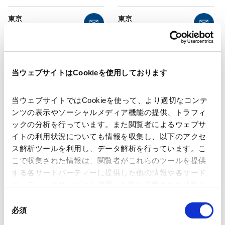
東京
東京
パートナー
パートナー
当ウェブサイトはCookieを使用しております
当ウェブサイトではCookieを使って、より適切なコンテ
ンツの表示やソーシャルメディア機能の提供、トラフィ
ックの分析を行っています。また閲覧者によるウェブサ
渡邉
剛
左髙
健一
イトの利用状況についても情報を収集し、以下のアクセ
Takeshi
Watanabe
Kenichi
Sadaka
ス解析ツールを利用し、データ解析を行っています。こ
こで収集された情報は、閲覧者がこれらのツールを提供
東京
東京
する各サードパーティーに提供した他の情報や各サード
パートナー
パートナー
パーティーのサービスを使用した際に収集された情報と
組み合わされ、各サードパーティーによって使用される
同
ことがあります。
必須
意
の