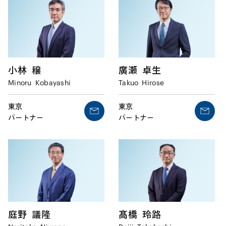
小林
穣
廣瀬
卓生
Minoru
Kobayashi
Takuo
Hirose
東京
東京
パートナー
パートナー
庭野
議隆
髙橋
玲路