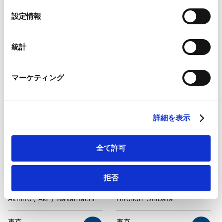
Google Analytics、Google Search Console
選
設定情報
Google Analytics利用規約（
外部サイト
）
択
Googleプライバシーポリシー（
外部サイト
）
甲斐
淑浩
伊藤
哲哉
Marketo
統計
Marketo Engage免責事項/Cookieポリシー（
外部サイト
）
Yoshihiro
Kai
Tetsuya
Itoh
LinkedIn
マーケティング
LinkedIn プライバシーポリシー（
外部サイト
）
東京
東京
パートナー
パートナー
HubSpot
HubSpot プライバシーポリシー（
外部サイト
）
詳細を表示
全て許可
拒否
中町
昭人
柴田
弘典
Akihito ("Aki")
Nakamachi
Hironori
Shibata
東京
東京